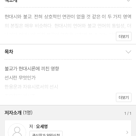
책소개
현대시와 불교. 전혀 상호적인 연관이 없을 것 같은 이 두 가지 영역
의 본질은 매우 비슷하다. 현대시의 언어와 불교 언어의 동일성, 더
나아가 현대시에 끼친 불교의 영향을 성찰해 볼 수 있는 책이다.
더보기
목차
목차 보이기/감추기
불교가 현대시론에 끼친 영향
선시란 무엇인가
한용운과 자유시로서의 선시
조오현의 선시조
더보기
저자소개
(1명)
1
/
1
저 :
오세영
이동
관심작가 알림신청