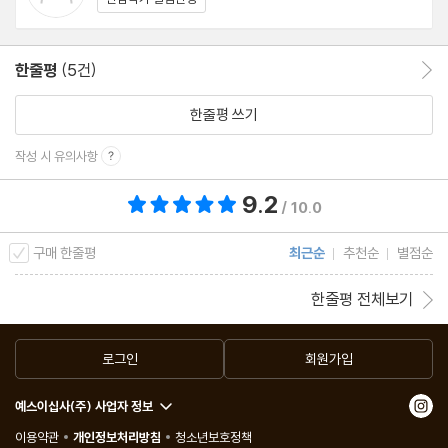
한줄평
(5건)
한줄평 이동
한줄평 쓰기
작성 시 유의사항
9.2
총 평점 9.2점
/ 10.0
구매 한줄평
최근순
추천순
별점순
한줄평 전체보기
로그인
회원가입
예스이십사(주) 사업자 정보
이용약관
개인정보처리방침
청소년보호정책