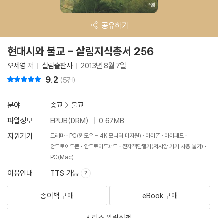
공유하기
현대시와 불교 - 살림지식총서 256
오세영
저
살림출판사
2013년 8월 7일
9.2
리뷰 총점
(5건)
분야
종교
>
불교
파일정보
EPUB(DRM)
0.67MB
지원기기
크레마
PC(윈도우 - 4K 모니터 미지원)
아이폰
아이패드
안드로이드폰
안드로이드패드
전자책단말기(저사양 기기 사용 불가)
PC(Mac)
이용안내
TTS 가능
종이책 구매
eBook 구매
시리즈 알림신청