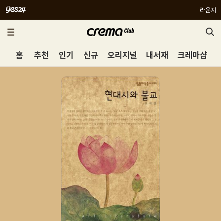
라운지
홈
추천
인기
신규
오리지널
내서재
크레마샵