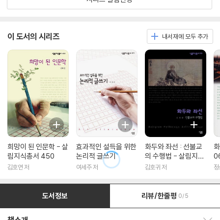
이 도서의 시리즈
내서재에 모두 추가
희망이 된 인문학 - 살
효과적인 설득을 위한
화두와 좌선 : 선불교
화
림지식총서 450
논리적 글쓰기
의 수행법 - 살림지식
0
총서 316
김호연 저
여세주 저
김호귀 저
정
도서정보
리뷰/한줄평
0/5
책소개 보이기/감추기