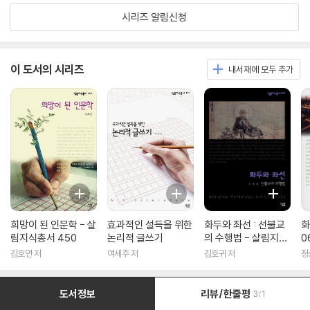
시리즈 알림신청
이 도서의 시리즈
내서재에 모두 추가
희망이 된 인문학 - 살
효과적인 설득을 위한
화두와 좌선 : 선불교
화
림지식총서 450
논리적 글쓰기
의 수행법 - 살림지식
0
총서 316
김호연 저
여세주 저
김호귀 저
정
도서정보
리뷰/한줄평
3/1