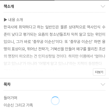
책소개
책소개 보이기/감추기
▶ 내용 소개
한국사에 취약하다고 하는 일반인은 물론 상대적으로 역사인식 수
준이 낮다고 평가되는 요즘의 청소년들조차 익히 알고 있는 위인이
있으니, 그가 바로 ‘충무공 이순신’이다. 또 ‘충무공 이순신’ 하면 용
맹의 표상이요, 뛰어난 전략가, 거북선을 만들어 왜구를 물리친 조선
의 명장이 떠오르는 건 인지상정일 것이다. 하지만 이쯤에서 ‘얼마나
알고 있느냐’가 아니라 ‘어떻게 알고 있느냐’라는 지적이 등장한다.
‘명장 이순신’이 아니라 ‘인간 이순신’
더보기
목차
목차 보이기/감추기
들어가며
이순신 그리고 가족