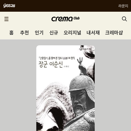
라운지
홈
추천
인기
신규
오리지널
내서재
크레마샵