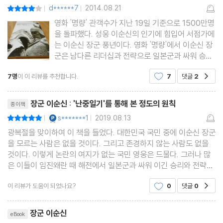
d******7
2014.08.21
평점8점
|
|
영화 '명량' 관객수가 지난 19일 기준으로 1500만명
을 돌파했다. 성웅 이순신의 인기에 힘입어 서점가에
는 이순신 장군 풍년이다. 영화 '명량'에서 이순신 장
군은 남다른 리더십과 전략으로 일본군과 싸워 승리
를 거둔다. 하지만 이 책은, 해전의 승리를 연대순으
7명
이 이 리뷰를 추천합니다.
7
댓글
2
공감
로 나열한 것이 아닌 이순신 본인이 남긴 기록인 「난
중일기」를 통해 바라본 정도의 원칙으로써 인간으로
리뷰제목
서의 이순신, 그의
장군 이순신 : '난중일기'를 통해 본 정도의 원칙
종이책
YES마니아 : 플래티넘
s*******1
2019.08.13
평점10점
|
|
광복절을 맞이하여 이 책을 들었다. 대한민국 국민 중에 이순신 장군
을 모르는 사람은 없을 것이다. 그리고 존경하지 않는 사람도 없을
것이다. 이렇게 논란의 여지가 없는 국민 영웅은 드물다. 그러나 많
은 이들이 임진왜란 때 해전에서 일본군과 싸워 이긴 승리와 전략에
만 주목한다. 그 점도 물론 이순신 장군의 위대함을 보여주는 분명한
이 리뷰가 도움이 되었나요?
0
댓글
0
공감
일면이지만, 그것이 전부는 아니다. 저자는
리뷰제목
장군 이순신
eBook