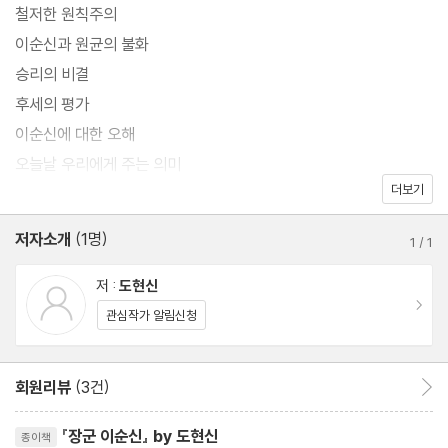
철저한 원칙주의
이순신과 원균의 불화
승리의 비결
후세의 평가
이순신에 대한 오해
오늘날 우리에게 주는 의미
더보기
부록: 충무공 이순신 연대표
저자소개
(1명)
1
/
1
저 :
도현신
이동
관심작가 알림신청
회원리뷰
(3건)
회원리뷰 이동
리뷰제목
『장군 이순신』 by 도현신
종이책