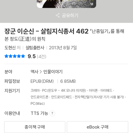
공유하기
장군 이순신 - 살림지식총서 462
『난중일기』를 통해
본 정도(正道)의 원칙
도현신
저
살림출판사
2013년 8월 7일
9.5
리뷰 총점
(4건)
분야
역사
>
인물이야기
파일정보
EPUB(DRM)
6.85MB
지원기기
크레마
PC(윈도우 - 4K 모니터 미지원)
아이폰
아이패드
안드로이드폰
안드로이드패드
전자책단말기(저사양 기기 사용 불가)
PC(Mac)
이용안내
TTS 가능
종이책 구매
eBook 구매