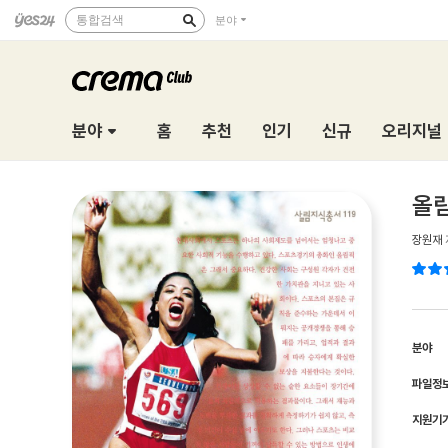
통합검색
분야
분야
홈
추천
인기
신규
오리지널
올림
장원재
분야
파일정
지원기