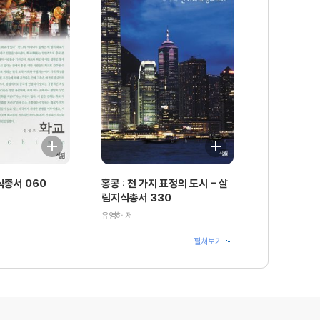
식총서 060
홍콩 : 천 가지 표정의 도시 - 살
림지식총서 330
유영하 저
펼쳐보기