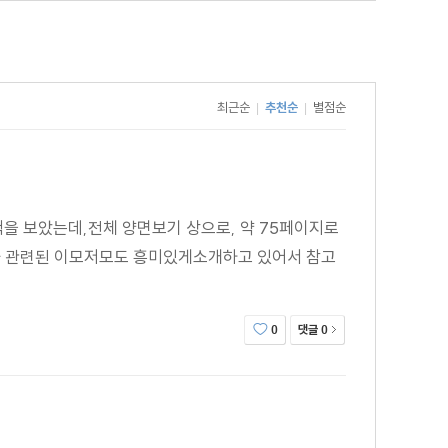
최근순
추천순
별점순
|
|
을 보았는데,전체 양면보기 상으로, 약 75페이지로
픽과 관련된 이모저모도 흥미있게소개하고 있어서 참고
댓글
0
0