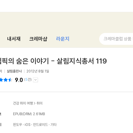
내서재
크레마샵
라운지
크레마클럽 상품
픽의 숨은 이야기 - 살림지식총서 119
저
살림출판사
2012년 8월 1일
9.0
(
5
건)
건강 취미 여행
>
취미
보
EPUB(DRM)
2.61MB
기
윈도우
iOS
안드로이드
기타