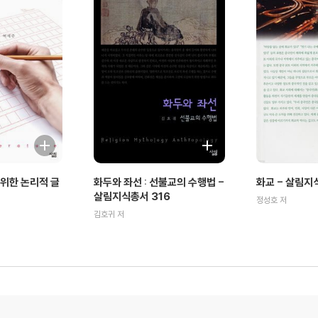
위한 논리적 글
화두와 좌선 : 선불교의 수행법 -
화교 - 살림지
살림지식총서 316
정성호 저
김호귀 저