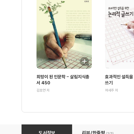
희망이 된 인문학 - 살림지식총
효과적인 설득을 
서 450
쓰기
김호연 저
여세주 저
올림픽의 숨은 이야기 - 살림지식총서 119
도서정보
리뷰/한줄평
(2/
3
)