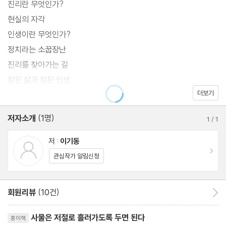
진리란 무엇인가?
리가 장자 철학을 이해하고 이러한 사실을 자각한다면 본래의 모습
현실의 자각
으로 돌아가지 않을 수 없을 것이다. 장자 철학을 이해하면 사람들은
인생이란 무엇인가?
정신적 행복감을 얻는 진리를 찾을 수 있을 것이다. 물질의 노예가
정치라는 소꿉장난
되어 비참한 생활을 하고 있는 우리에게 장자의 철학은 귀한 선물이
진리를 찾아가는 길
될 것이다.
참된 삶과 참된 인생
더보기
자연의 힘과 능력
처세술과 양생법
저자소개
(1명)
1
/
1
삶의 지혜
저 :
이기동
이동
관심작가 알림신청
회원리뷰
(10건)
회원리뷰 이동
리뷰제목
사물은 저절로 흘러가도록 두면 된다
종이책