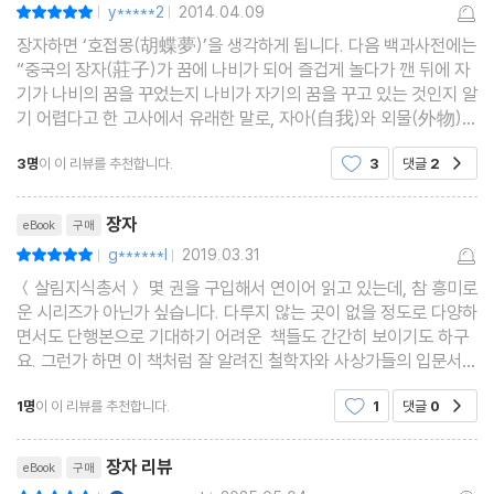
y*****2
2014.04.09
평점10점
|
|
장자하면 ‘호접몽(胡蝶夢)’을 생각하게 됩니다. 다음 백과사전에는
“중국의 장자(莊子)가 꿈에 나비가 되어 즐겁게 놀다가 깬 뒤에 자
기가 나비의 꿈을 꾸었는지 나비가 자기의 꿈을 꾸고 있는 것인지 알
기 어렵다고 한 고사에서 유래한 말로, 자아(自我)와 외물(外物)은
본디 하나라는 이치를 설명하는 말.”이라고 설명하고 있습니다. 노
3명
이 이 리뷰를 추천합니다.
3
댓글
2
공감
자의 사상을 이은 도가(道家)의 초기 사상
리뷰제목
장자
eBook
구매
g******l
2019.03.31
평점10점
|
|
＜살림지식총서＞ 몇 권을 구입해서 연이어 읽고 있는데, 참 흥미로
운 시리즈가 아닌가 싶습니다. 다루지 않는 곳이 없을 정도로 다양하
면서도 단행본으로 기대하기 어려운 책들도 간간히 보이기도 하구
요. 그런가 하면 이 책처럼 잘 알려진 철학자와 사상가들의 입문서
내지 프롤로그로 적절한 책도 정말 많더군요. 시리즈를 일일이 넘겨
1명
이 이 리뷰를 추천합니다.
1
댓글
0
공감
보다가 '장자'에 관해 다시 짚어보고 싶어졌습니
장자 리뷰
eBook
구매
YES마니아 : 플래티넘
평점10점