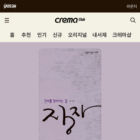
라운지
홈
추천
인기
신규
오리지널
내서재
크레마샵