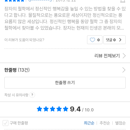
|
|
장자의 철학에서 정신적인 행복감을 높일 수 있는 방법을 찾을 수 있
다고 합니다. 물질적으로는 풍요로운 세상이지만 정신적으로는 풍
요롭지 않은 세상입니다. 정신적인 행복을 동양 철학 그 중 장자의
철학에서 찾아볼 수 있었습니다. 장자는 현재의 인생은 본래의 모습
이 아니며, 현재의 세계는 본래 세계가 아니라 가공의 세계라고 말했
이 리뷰가 도움이 되었나요?
0
댓글
0
공감
습니다. 가공의 세계에서 물질만을 쫓기에는 인
리뷰 전체보기
한줄평
(13건)
한줄평 이동
한줄평 쓰기
작성 시 유의사항
9.4
총 평점 9.4점
/ 10.0
구매 한줄평
최근순
추천순
별점순