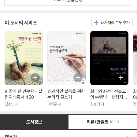
이 도서의 시리즈
내서재에 모두 추가
희망이 된 인문학 - 살
효과적인 설득을 위한
화두와 좌선 : 선불교
화
림지식총서 450
논리적 글쓰기
의 수행법 - 살림지식
0
총서 316
김호연 저
여세주 저
김호귀 저
정
도서정보
리뷰/한줄평
10/13
책소개 보이기/감추기