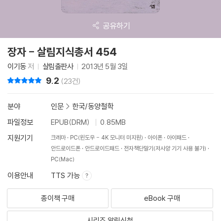
공유하기
장자 - 살림지식총서 454
이기동
저
살림출판사
2013년 5월 3일
9.2
리뷰 총점
(23건)
분야
인문
>
한국/동양철학
파일정보
EPUB(DRM)
0.85MB
지원기기
크레마
PC(윈도우 - 4K 모니터 미지원)
아이폰
아이패드
안드로이드폰
안드로이드패드
전자책단말기(저사양 기기 사용 불가)
PC(Mac)
이용안내
TTS 가능
종이책 구매
eBook 구매
시리즈 알림신청