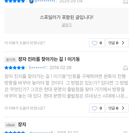
e********t
2025.05.04
|
|
스포일러가 포함된 글입니다!
글보기
이 리뷰가 도움이 되었나요?
0
댓글
0
공감
리뷰제목
장자 진리를 찾아가는 길 | 이기동
종이책
h******1
2016.02.28
평점10점
|
|
장자 진리를 찾아가는 길 | 이기동“인류를 구제하려면 문화의 진행
방향을 바꾸어 놓아야 할 것이다. 그 방법은 있는가? 있다면 그 방법
은 무엇인가? 그것은 현대 문명의 출발점을 찾아 거기에서 방향을
바꾸어 놓는 데 있다. 현대 문명의 출발점은 르네상스 시대에 나온
인간의 본질을 인간의 육체로 보는 물질주의적 사유형태다. 그렇다
이 리뷰가 도움이 되었나요?
0
댓글
0
공감
면 현대 문명의 병폐를 치유할 수 있는 근본
리뷰제목
장자
eBook
d*********5
2015.12.22
평점10점