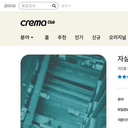
통합검색
분야
분야
홈
추천
인기
신규
오리지널
자살
이진홍
분야
파일정
지원기