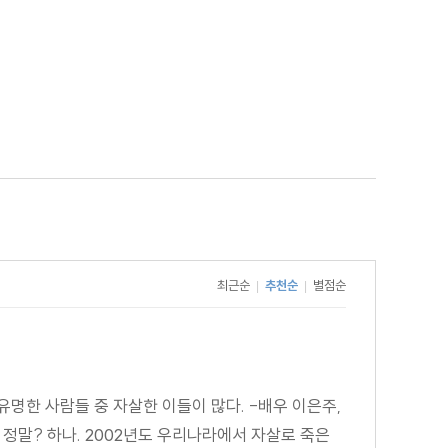
최근순
추천순
별점순
|
|
유명한 사람들 중 자살한 이들이 많다. -배우 이은주,
 정말? 하나. 2002년도 우리나라에서 자살로 죽은