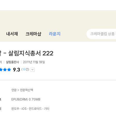
내서재
크레마샵
라운지
크레마클럽 상품
 - 살림지식총서 222
저
살림출판사
2011년 11월 18일
9.3
(
19
건)
인문
>
인문학산책
보
EPUB(DRM)
0.70MB
기
윈도우
iOS
안드로이드
기타