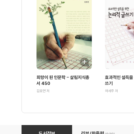
희망이 된 인문학 - 살림지식총
효과적인 설득을 
서 450
쓰기
김호연 저
여세주 저
자살 - 살림지식총서 222
도서정보
리뷰/한줄평