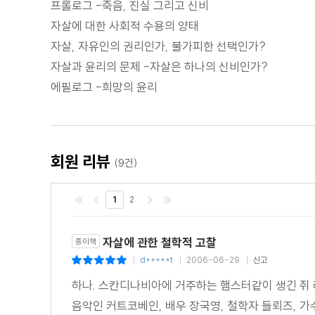
프롤로그 -죽음, 진실 그리고 신비
자살에 대한 사회적 수용의 양태
자살, 자유인의 권리인가, 불가피한 선택인가?
자살과 윤리의 문제 -자살은 하나의 신비인가?
에필로그 -희망의 윤리
회원 리뷰
(9건)
1
2
자살에 관한 철학적 고찰
종이책
d*****t
2006-06-29
신고
|
|
|
하나. 스칸디나비아에 거주하는 햄스터같이 생긴 쥐 레
음악인 커트코베인, 배우 장국영, 철학자 들뢰즈, 가