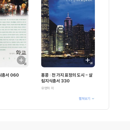
식총서 060
홍콩 : 천 가지 표정의 도시 - 살
림지식총서 330
유영하 저
펼쳐보기