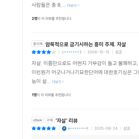
사람들은 총 8,...
더보기
2명
이 이 리뷰를 추천합니다.
암묵적으로 금기시하는 흥미 주제. 자살
종이책
c*******3
2009-10-15
신고
|
|
|
자살. 이름만으로도 어쩐지 거부감이 들고 불쾌하고,
이런뭔가 어긋나거나기묘한단어에 대한호기심은 그런 
능이 살...
더보기
1명
이 이 리뷰를 추천합니다.
'자살' 리뷰
eBook
구매
e********t
2025-08-24
신고
|
|
|