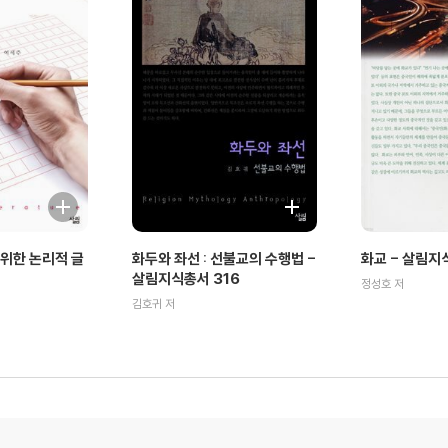
위한 논리적 글
화두와 좌선 : 선불교의 수행법 -
화교 - 살림지
살림지식총서 316
정성호 저
김호귀 저