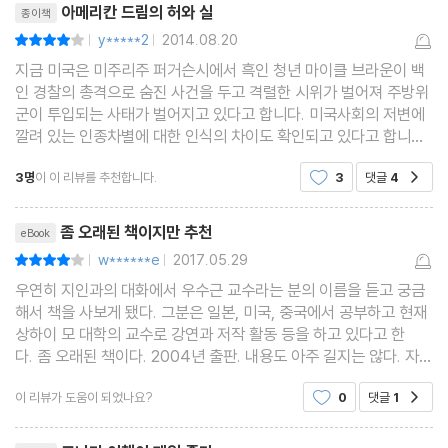
아메리칸 드림의 허와 실
종이책
y*****2
2014.08.20
평점8점
|
|
지금 미국은 미주리주 퍼거슨시에서 흑인 청년 마이클 브라운이 백
인 경찰의 총격으로 숨진 사건을 두고 격렬한 시위가 벌어져 주방위
군이 투입되는 사태가 벌어지고 있다고 합니다. 미국사회의 저변에
깔려 있는 인종차별에 대한 인식의 차이도 확인되고 있다고 합니다.
해방 후 미국은 우리에게 가까운 나라로 인식되어왔습니다만, 역시
3명
이 이 리뷰를 추천합니다.
3
댓글
4
공감
먼 나라인 만큼 우리가 제대로 알지 못하
리뷰제목
좀 오래된 책이지만 추천
eBook
w******e
2017.05.29
평점8점
|
|
우연히 지인과의 대화에서 우수근 교수라는 분의 이름을 듣고 궁금
해서 책을 사보게 됐다. 그분은 일본, 미국, 중국에서 공부하고 현재
상하이 모 대학의 교수로 강연과 저작 활동 등을 하고 있다고 한
다. 좀 오래된 책이다. 2004년 출판. 내용도 아주 길지는 않다. 자신
의 미국 유학경험을 통해 미국 사회를 설명한 책이다. 이책을 아주
이 리뷰가 도움이 되었나요?
0
댓글
1
공감
강력하게 권해주기는 좀 그렇고 오래전 미국 유학
리뷰제목