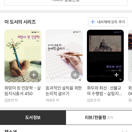
이 도서의 시리즈
내서재에 모두 추가
희망이 된 인문학 - 살
효과적인 설득을 위한
화두와 좌선 : 선불교
화
림지식총서 450
논리적 글쓰기
의 수행법 - 살림지식
0
총서 316
김호연 저
여세주 저
김호귀 저
정
도서정보
리뷰/한줄평
3/5
책소개 보이기/감추기