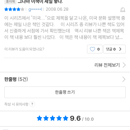
그나마 이책이 제일 좋다.
종이책
g*****l
2008.06.28
평점8점
|
|
이 시리즈에서 "미국...."으로 제목을 달고 나온, 미국 문화 설명책 중
에는 제일 나은 책인 것같다. 이 시리즈 중 리뷰가 나쁜 책도 있어
서 신중하게 서점에 가서 확인했는데 역시 리뷰 나쁜 책은 책제목
이 책 내용 보다 훨씬 나았다. 이 책은 책 내용이 책 제목보다 났다
고 해도 되겠다. 미국의 학교 교육제도라든지 토론을 중시하는 사
이 리뷰가 도움이 되었나요?
0
댓글
0
공감
고방식의 기원이라든
리뷰 전체보기
한줄평
(5건)
한줄평 이동
한줄평 쓰기
작성 시 유의사항
9.6
총 평점 9.6점
/ 10.0