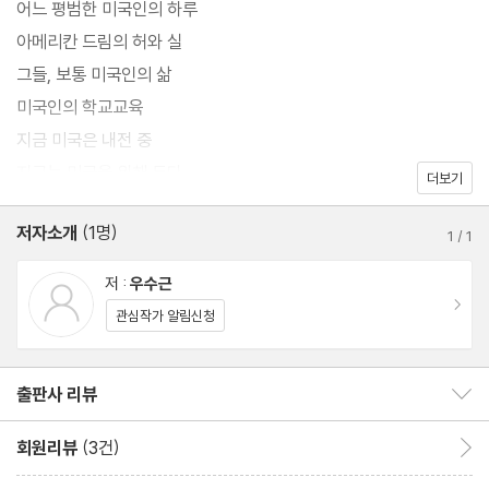
어느 평범한 미국인의 하루
ろう』, 한국에서는 『캄보디아에서 한일(韓日)을 보다』.
아메리칸 드림의 허와 실
역서로는 『성공한 재일 한국인 100인』.
그들, 보통 미국인의 삶
논문으로는 「중국에 있어서의 외국인 투자의 보호 및 한계」「우주의
미국인의 학교교육
지속적인 개발과 법」 등.
지금 미국은 내전 중
지구는 미국을 위해 돈다
더보기
저자소개
(1명)
1
/
1
저 :
우수근
이동
관심작가 알림신청
출판사 리뷰
출판사 리뷰 보이기/감추기
회원리뷰
(3건)
회원리뷰 이동
리뷰제목