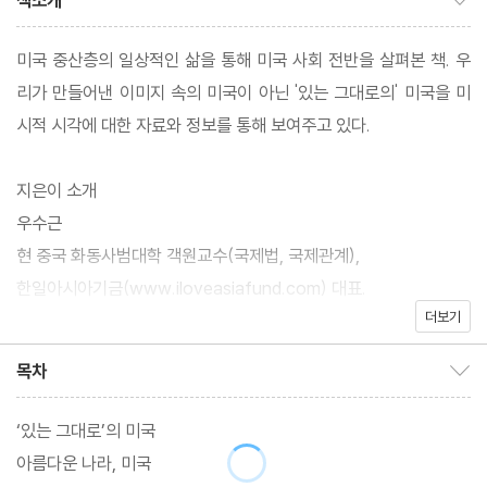
책소개
미국 중산층의 일상적인 삶을 통해 미국 사회 전반을 살펴본 책. 우
리가 만들어낸 이미지 속의 미국이 아닌 '있는 그대로의' 미국을 미
시적 시각에 대한 자료와 정보를 통해 보여주고 있다.
지은이 소개
우수근
현 중국 화동사범대학 객원교수(국제법, 국제관계),
한일아시아기금(www.iloveasiafund.com) 대표.
더보기
일본 문부성 국비유학생으로 게이오[慶應]대학원에서 국제법 석·
박사과정 수료. 재일 한국유학생회 학술위원, 고마바 국비유학생회
목차
목차 보이기/감추기
대표, EBS 도쿄 통신원, 재일월간지 『아리랑』 기자, 미국 미네소타
로스쿨 LL.M.졸업.
‘있는 그대로’의 미국
저서로는 일본에서 『たたかれる覺悟で書いた韓國人ウ君か
아름다운 나라, 미국
ら日本への直言』『韓國人ウ君の「日韓の壁」って,なんだ