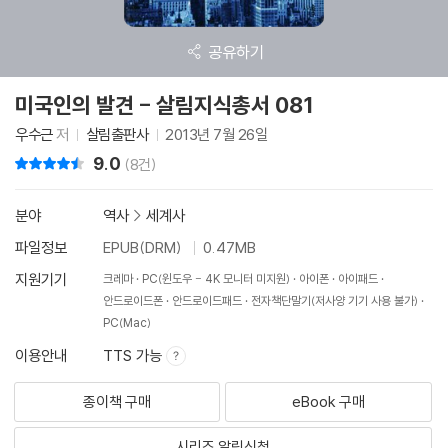
공유하기
미국인의 발견 - 살림지식총서 081
우수근
저
살림출판사
2013년 7월 26일
9.0
리뷰 총점
(8건)
분야
역사
>
세계사
파일정보
EPUB(DRM)
0.47MB
지원기기
크레마
PC(윈도우 - 4K 모니터 미지원)
아이폰
아이패드
안드로이드폰
안드로이드패드
전자책단말기(저사양 기기 사용 불가)
PC(Mac)
이용안내
TTS 가능
종이책 구매
eBook 구매
시리즈 알림신청