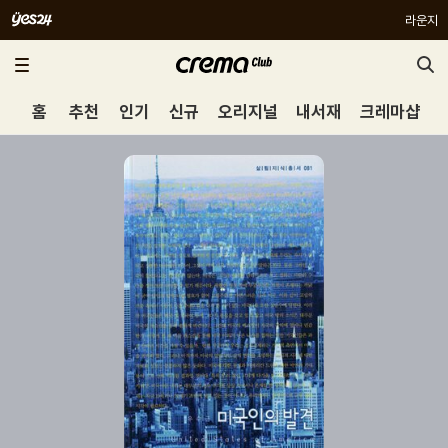
라운지
홈
추천
인기
신규
오리지널
내서재
크레마샵