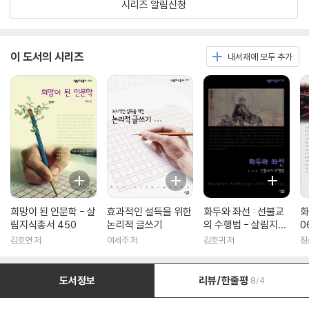
시리즈 알림신청
이 도서의 시리즈
내서재에 모두 추가
희망이 된 인문학 - 살
효과적인 설득을 위한
화두와 좌선 : 선불교
화
림지식총서 450
논리적 글쓰기
의 수행법 - 살림지식
0
총서 316
김호연 저
여세주 저
김호귀 저
정
도서정보
리뷰/한줄평
8/4