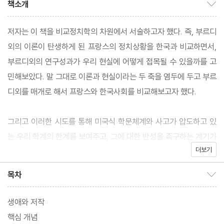
책소개
책소개 보이기/감추기
저자는 이 책을 비교정치학의 차원에서 서술하고자 했다. 즉, 부르디
외의 이론이 탄생하게 된 프랑스의 정치상황을 한국과 비교하면서,
부르디외의 연구성과가 우리 현실에 어떻게 접목될 수 있을까를 고
민해보았다. 말 그대로 이론과 현실이라는 두 축을 염두에 두고 부르
디외를 매개로 해서 프랑스와 한국사회를 비교해보고자 했다.
그리고 이러한 시도를 통해 미국식 학문체계와 사고가 압도하고 있
는 우리 학계의 한계를 보여주고, 그에 대한 반성을 촉구하는 계기가
더보기
되기를 기대했다. 그러면서 프랑스식 담론을 적극 수용하여 우리의
지식사회가 일정한 균형을 찾을 수 있기를 바라기도 했다. 저자는 이
목차
목차 보이기/감추기
런 작업이 비교정치학이 담당해야 할 진정한 목표라고 생각했다.
생애와 저작
핵심 개념