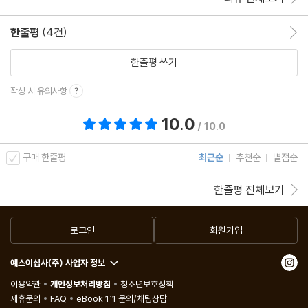
한줄평
(4건)
한줄평 이동
한줄평 쓰기
작성 시 유의사항
10.0
총 평점 10.0점
/ 10.0
구매 한줄평
최근순
추천순
별점순
한줄평 전체보기
로그인
회원가입
예스이십사(주) 사업자 정보
이용약관
개인정보처리방침
청소년보호정책
제휴문의
FAQ
eBook 1:1 문의/채팅상담