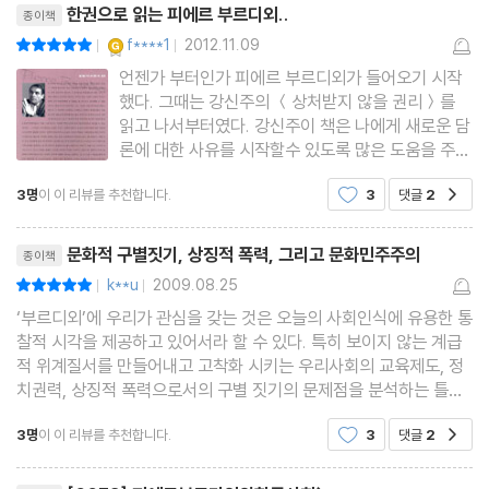
한권으로 읽는 피에르 부르디외..
종이책
YES마니아 : 골드
f****1
2012.11.09
평점10점
|
|
언젠가 부터인가 피에르 부르디외가 들어오기 시작
했다. 그때는 강신주의 ＜상처받지 않을 권리＞를
읽고 나서부터였다. 강신주이 책은 나에게 새로운 담
론에 대한 사유를 시작할수 있도록 많은 도움을 주었
다. 철학이라는 것이 거리를 두고 사유할수 있는 정
3명
이 이 리뷰를 추천합니다.
3
댓글
2
공감
의를 내려주었고 당연하다고 생각되는 것들을 근본
에서부터 다시 새롭게 사유할 수 있도록 도와주었다.
리뷰제목
그중에 새롭게 사유해
문화적 구별짓기, 상징적 폭력, 그리고 문화민주주의
종이책
k**u
2009.08.25
평점10점
|
|
‘부르디외’에 우리가 관심을 갖는 것은 오늘의 사회인식에 유용한 통
찰적 시각을 제공하고 있어서라 할 수 있다. 특히 보이지 않는 계급
적 위계질서를 만들어내고 고착화 시키는 우리사회의 교육제도, 정
치권력, 상징적 폭력으로서의 구별 짓기의 문제점을 분석하는 틀로
서 모범적인 사례가 될 수 있기에 더욱 그러하다. 난해한 부르디외의
3명
이 이 리뷰를 추천합니다.
3
댓글
2
공감
연구를 직접 접하기에는 많은 어려움이 있다
리뷰제목