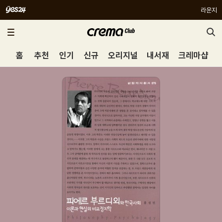
라운지
홈
추천
인기
신규
오리지널
내서재
크레마샵