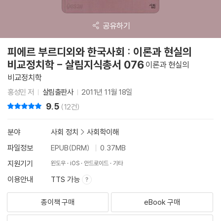
공유하기
피에르 부르디외와 한국사회 : 이론과 현실의
비교정치학 - 살림지식총서 076
이론과 현실의
비교정치학
홍성민 저
살림출판사
2011년 11월 18일
9.5
리뷰 총점
(12건)
분야
사회 정치
>
사회학이해
파일정보
EPUB(DRM)
0.37MB
지원기기
윈도우
iOS
안드로이드
기타
이용안내
TTS 가능
종이책 구매
eBook 구매