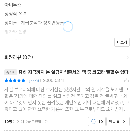
아비투스
상징적 폭력
장이론 : 계급분석과 정치변동론
평가와 전망
저자 후기
더보기
회원리뷰
(8건)
회원리뷰 이동
리뷰제목
감히 지금까지 본 살림지식총서의 책 중 최고라 말할수 있다
종이책
j***8
2006.03.11
평점10점
|
|
사실 부르디외에 대한 호기심은 있었지만 그의 원 저작을 보기엔 그
짧은 '강의에 대한 강의'를 읽고 하얀건 종이고 검은 건 글씨구나 외
에 아무것도 얻지 못한 끔찍했던 개인적인 기억 때문에 꺼려졌고, 그
렇다고 그에 관한 뾰족한 개론서 또한 그 누구로부터도 소개받지 못
했던 나였기 때문에, 살림 지식총서 76번째 씨리즈로 부르디외와
10명
이 이 리뷰를 추천합니다.
10
댓글
0
공감
관련된 책이 나오는 순간 주저없이 냉큼 샀던
리뷰제목