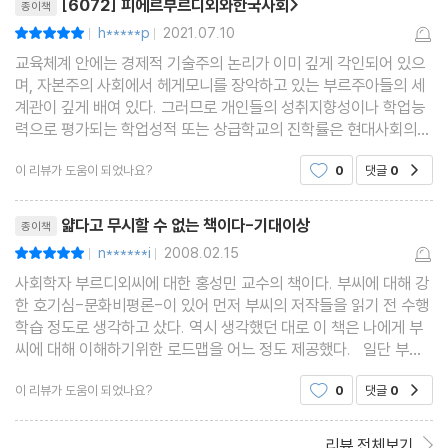
[6072] 피에르부르디외와한국사회>
종이책
h*****p
2021.07.10
평점10점
|
|
교육체계 안에는 경제적 기술주의 논리가 이미 깊게 각인되어 있으
며, 자본주의 사회에서 헤게모니를 장악하고 있는 부르주아들의 세
계관이 깊게 배여 있다. 그러므로 개인들의 성취지향성이나 학업능
력으로 평가되는 학업성적 또는 상급학교의 진학률은 현대사회의
이데올로기에 불과하다. 개인들의 천부적인 능력에 따라 학교 교육
이 리뷰가 도움이 되었나요?
0
댓글
0
공감
이 진행되고, 그에 맞추어 학교진입이 결정되는 것이
리뷰제목
얇다고 무시할 수 없는 책이다-기대이상
종이책
n******i
2008.02.15
평점10점
|
|
사회학자 부르디외씨에 대한 홍성민 교수의 책이다. 부씨에 대해 강
한 호기심-문화비평론-이 있어 먼저 부씨의 저작들을 읽기 전 수행
학습 정도로 생각하고 샀다. 역시 생각했던 대로 이 책은 나에게 부
씨에 대해 이해하기위한 로드맵을 어느 정도 제공했다. 일단 부씨
의 이론들-아비투스나 사회적 폭력, 장에 대한 개념들에 대한 홍성
이 리뷰가 도움이 되었나요?
0
댓글
0
공감
민 교수의 설명은 이해하기 쉽도록 풀어 있어
리뷰 전체보기