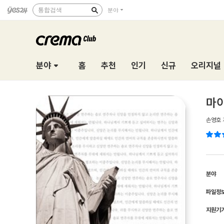
통합검색
분야
분야
홈
추천
인기
신규
오리지널
마이
손영호
분야
파일정
지원기