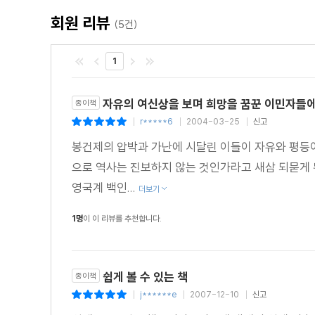
회원 리뷰
(5건)
1
자유의 여신상을 보며 희망을 꿈꾼 이민자들에게
종이책
r*****6
2004-03-25
신고
|
|
|
봉건제의 압박과 가난에 시달린 이들이 자유와 평등이
으로 역사는 진보하지 않는 것인가라고 새삼 되묻게 
영국계 백인...
더보기
1명
이 이 리뷰를 추천합니다.
쉽게 볼 수 있는 책
종이책
j******e
2007-12-10
신고
|
|
|