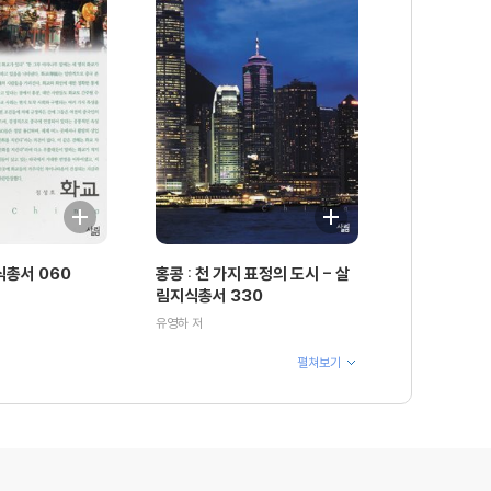
식총서 060
홍콩 : 천 가지 표정의 도시 - 살
림지식총서 330
유영하 저
펼쳐보기