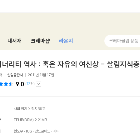
내서재
크레마샵
라운지
크레마클럽 상품
너리티 역사 : 혹은 자유의 여신상 - 살림지식총
저
살림출판사
2011년 11월 17일
9.0
(
12
건)
사회 정치
>
정치/외교
보
EPUB(DRM)
2.21MB
기
윈도우
iOS
안드로이드
기타