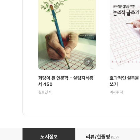
희망이 된 인문학 - 살림지식총
효과적인 설득을 
서 450
쓰기
김호연 저
여세주 저
마이너리티 역사 : 혹은 자유의 여신상 - 살림지식총서 003
도서정보
리뷰/한줄평
(5/
7
)