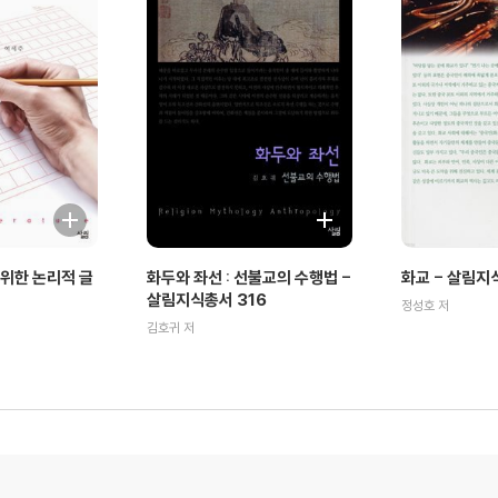
위한 논리적 글
화두와 좌선 : 선불교의 수행법 -
화교 - 살림지
살림지식총서 316
정성호 저
김호귀 저