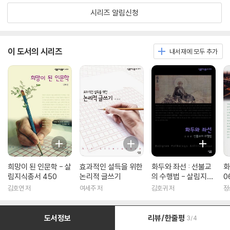
시리즈 알림신청
이 도서의 시리즈
내서재에 모두 추가
희망이 된 인문학 - 살
효과적인 설득을 위한
화두와 좌선 : 선불교
화
림지식총서 450
논리적 글쓰기
의 수행법 - 살림지식
0
총서 316
김호연 저
여세주 저
김호귀 저
정
도서정보
리뷰/한줄평
3/4