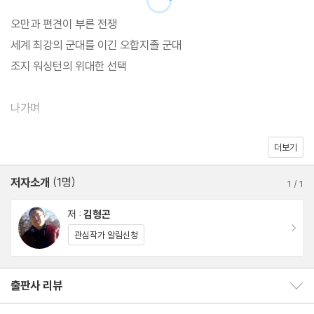
금이었다. 식민지니까 마음대로 요리할 수 있다는 영국의 자만이 식
오만과 편견이 부른 전쟁
민지인들의 독립 의지를 불태운 것이다. 이 책은 ‘긴급 소집병’으로
세계 최강의 군대를 이긴 오합지졸 군대
구성된 아메리카 독립군이 세계를 호령하던 영국군을 물리치고 인
조지 워싱턴의 위대한 선택
류 최초로 국민이 주인이 되는 민주공화국을 건설하기까지의 미국
독립전쟁을 조망함으로써 시대의 편견을 극복할 수 있었던 배경과
나가며
그 역사적 의미를 짚어본다.
더보기
주
저자소개
(1명)
1
/
1
저 :
김형곤
이동
관심작가 알림신청
출판사 리뷰
출판사 리뷰 보이기/감추기
회원리뷰 이동