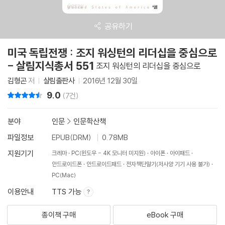
공유하기
미국 독립전쟁 : 조지 워싱턴의 리더십을 중심으로
- 살림지식총서 551
조지 워싱턴의 리더십을 중심으로
김형곤
저
살림출판사
2016년 12월 30일
9.0
리뷰 총점
(7건)
분야
인문
>
인문학산책
파일정보
EPUB(DRM)
0.78MB
지원기기
크레마
PC(윈도우 - 4K 모니터 미지원)
아이폰
아이패드
안드로이드폰
안드로이드패드
전자책단말기(저사양 기기 사용 불가)
PC(Mac)
이용안내
TTS 가능
종이책 구매
eBook 구매