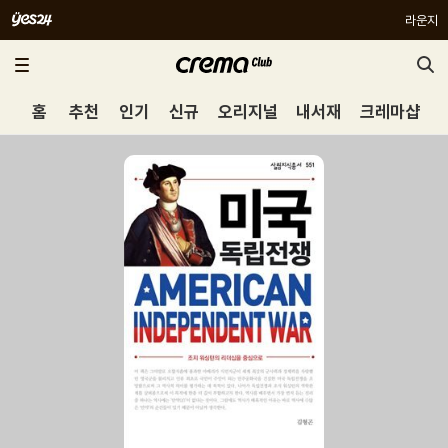
라운지
홈
추천
인기
신규
오리지널
내서재
크레마샵