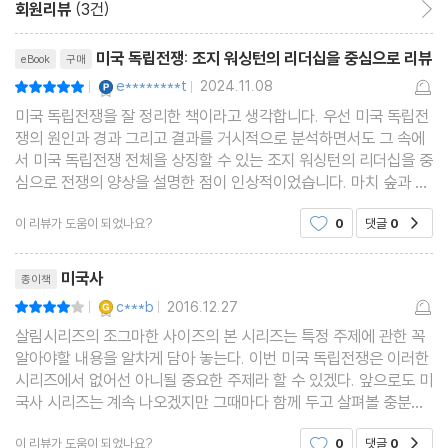
회원리뷰
(3건)
리뷰제목
미국 독립전쟁: 조지 워싱턴의 리더십을 중심으로 리뷰
eBook
구매
YES마니아 : 플래티넘
e********t
2024.11.08
평점10점
|
|
미국 독립전쟁을 잘 정리한 책이라고 생각합니다. 우선 미국 독립전
쟁의 원인과 경과 그리고 결과를 거시적으로 분석하면서도 그 속에
서 미국 독립전쟁 전체을 상징할 수 있는 조지 워싱턴의 리더십을 중
심으로 전쟁의 양상을 설명한 점이 인상적이었습니다. 마치 숲과 나
무를 동시에 보는 느낌이 들었습니다. 개인적으로 이 책의 하이라이
이 리뷰가 도움이 되었나요?
0
댓글
0
공감
트 부분은 두 가지라고 생각합니다. 첫째, 오합
리뷰제목
미국사
종이책
YES마니아 : 골드
c***b
2016.12.27
평점8점
|
|
살림시리즈의 조그마한 사이즈의 본 시리즈는 특정 주제에 관한 꼭
알아야할 내용을 알차게 담아 놓는다. 이번 미국 독립전쟁은 이러한
시리즈에서 없어선 아니될 중요한 주제라 할 수 있겠다. 앞으로도 미
국사 시리즈는 계속 나오겠지만 그때마다 함께 두고 살펴볼 충분한
이유가 되겠다. 저자의 다른 책들도 이 기회에 한번 살펴보아야 하겠
이 리뷰가 도움이 되었나요?
0
댓글
0
공감
다. 그럼 어디 한번 살펴보자