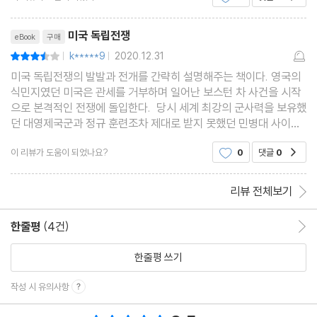
리뷰제목
미국 독립전쟁
eBook
구매
k*****9
2020.12.31
평점7점
|
|
미국 독립전쟁의 발발과 전개를 간략히 설명해주는 책이다. 영국의
식민지였던 미국은 관세를 거부하며 일어난 보스턴 차 사건을 시작
으로 본격적인 전쟁에 돌입한다. 당시 세계 최강의 군사력을 보유했
던 대영제국군과 정규 훈련조차 제대로 받지 못했던 민병대 사이의
압도적인 전력차에도 불구하고 미국은 프랑스의 원조와 지리적 이
이 리뷰가 도움이 되었나요?
0
댓글
0
공감
점, 그리고 총사령관이자 이후 미국의 초대 대
리뷰 전체보기
한줄평
(4건)
한줄평 이동
한줄평 쓰기
작성 시 유의사항
총 평점 9.5점