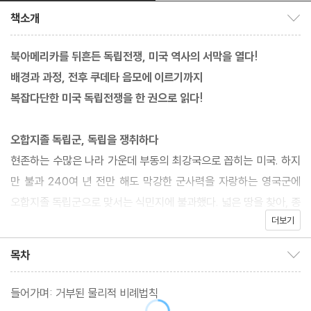
책소개
책소개 보이기/감추기
북아메리카를 뒤흔든 독립전쟁, 미국 역사의 서막을 열다!
배경과 과정, 전후 쿠데타 음모에 이르기까지
복잡다단한 미국 독립전쟁을 한 권으로 읽다!
오합지졸 독립군, 독립을 쟁취하다
현존하는 수많은 나라 가운데 부동의 최강국으로 꼽히는 미국. 하지
만 불과 240여 년 전만 해도 막강한 군사력을 자랑하는 영국군에
오합지졸 독립군으로 맞서는 식민지에 불과했다. 넓은 땅을 찾아, 종
더보기
교의 자유를 찾아 험한 바다를 건너 북아메리카 동부에 터를 잡은 이
민자들은 당시 영국이 세계의 패권을 쥐기까지 그들 역시 영국 국왕
목차
목차 보이기/감추기
의 백성이라는 일념으로 함께 싸웠다.
들어가며: 거부된 물리적 비례법칙
하지만 식민지인들에게 돌아온 것은 본국의 차별 정책과 무거운 세