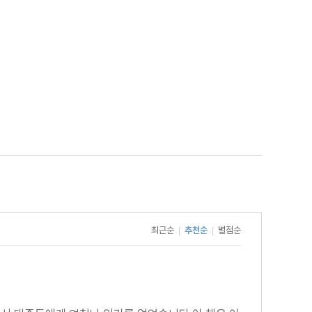
최근순
추천순
별점순
|
|