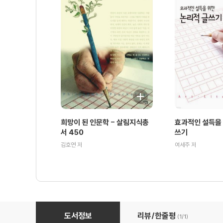
희망이 된 인문학 - 살림지식총
효과적인 설득을 
서 450
쓰기
김호연 저
여세주 저
뉴에이지 음악 그리고 크로스오버 이야기 - 살림지식총서 0
도서정보
리뷰/한줄평
(1/
1
)