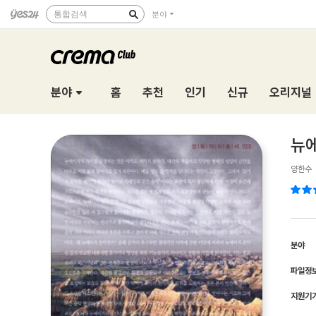
통합검색
분야
분야
홈
추천
인기
신규
오리지널
뉴에
양한수
분야
파일정
지원기