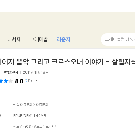
내서재
크레마샵
라운지
크레마클럽 상품
이지 음악 그리고 크로스오버 이야기 - 살림지식
살림출판사
2011년 11월 18일
8.0
(
2
건)
예술 대중문화
>
대중문화
보
EPUB(DRM)
1.40MB
기
윈도우
iOS
안드로이드
기타