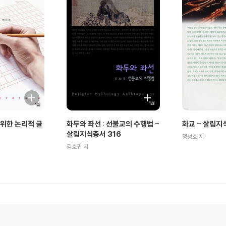
위한 논리적 글
화두와 좌선 : 선불교의 수행법 -
화교 - 살림지
살림지식총서 316
정성호 저
김호귀 저
55