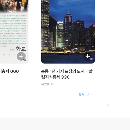
식총서 060
홍콩 : 천 가지 표정의 도시 - 살
림지식총서 330
유영하 저
펼쳐보기