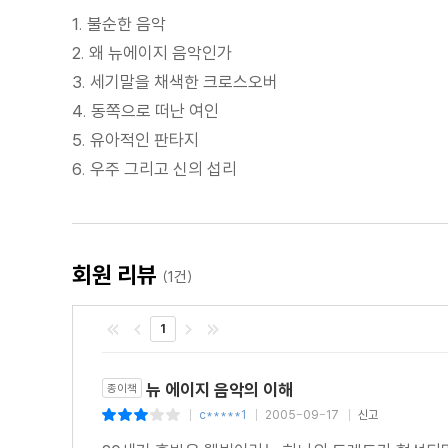
1. 불순한 음악
2. 왜 뉴에이지 음악인가
3. 세기말을 채색한 크로스오버
4. 동쪽으로 떠난 여인
5. 유아적인 판타지
6. 우주 그리고 신의 섭리
회원 리뷰
(1건)
1
뉴 에이지 음악의 이해
종이책
c*****1
2005-09-17
신고
|
|
|