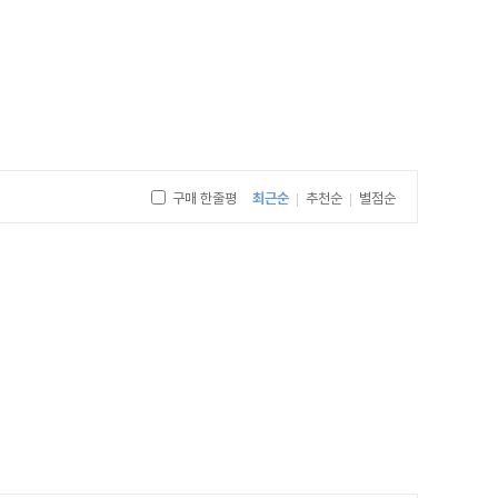
구매 한줄평
최근순
추천순
별점순
|
|