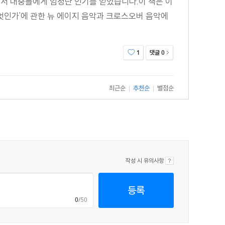
서 대중들에게 엄청난 인기를 얻었습니다.이 책은 이
엇인가'에 관한 뉴 에이지 음악과 크로스오버 음악에
댓글
1
0
최근순
추천순
별점순
|
|
작성 시 유의사항
등록
0
/50