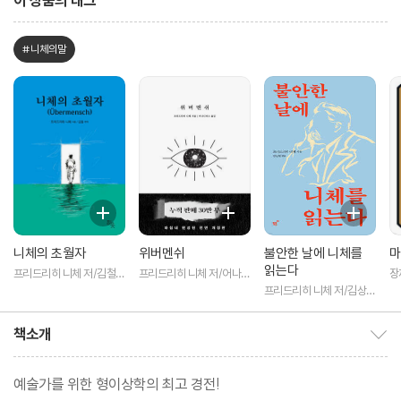
이 상품의 태그
#니체의말
니체의 초월자
위버멘쉬
불안한 날에 니체를
마
읽는다
프리드리히 니체 저/김철
프리드리히 니체 저/어나니
장
편역
머스 역
프리드리히 니체 저/김상현
역
책소개
책소개 보이기/감추기
예술가를 위한 형이상학의 최고 경전!