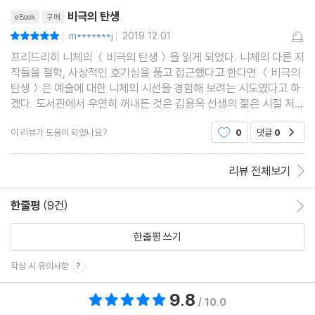
리뷰제목
비극의 탄생
eBook
구매
m*******j
2019.12.01
평점10점
|
|
프리드리히 니체의 ＜비극의 탄생＞을 읽게 되었다. 니체의 다른 저
작들을 철학, 사상적인 호기심을 품고 접근했다고 한다면 ＜비극의
탄생＞은 예술에 대한 니체의 시선을 경험해 보려는 시도였다고 하
겠다. 도서관에서 우연히 꺼내든 것은 김용옥 선생의 젊은 시절 저작
이었고 그것은 연극에 관한 것이었다. 그가 말하려던 어떤 놈점 중
이 리뷰가 도움이 되었나요?
0
댓글
0
공감
하나를 "이것에 관해서는 니체의 ＜비극의 탄생
리뷰 전체보기
한줄평
(9건)
한줄평 이동
한줄평 쓰기
작성 시 유의사항
9.8
총 평점 9.8점
/ 10.0