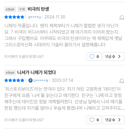
리뷰제목
비극의 탄생
eBook
구매
a****u
2024.11.30
평점10점
|
|
니체의 작품입니다. 왠지 제목부터가 니체가 할법한 생각 아닌가
요..? 비극이 어디서부터 시작되었고 왜 여기까지 이어져 왔는지..
그래서 구입했어요. 아무래도 비극의 탄생이라는 책 제목답게 옛날
그리스로마신화 시대까지 거슬러 올라가서 설명해줍니다
이 리뷰가 도움이 되었나요?
0
댓글
0
공감
리뷰제목
니셔가 니체가 되었다
eBook
YES마니아 : 플래티넘
u*****a
2023.07.14
평점10점
|
|
'히스토리보이즈'라는 연극이 있다. 치기 어린 고등학생 '데이킨'이
친구에게 요즘 '니셔'를 읽는다고 얘기한다. 친구는 '니체'라고 정정
해주는데 데이킨은 정말 개쪽팔려한다. 선생님 앞에서 니셔 얘기를
한참 했는데 자기를 얼마나 우습게 봤겠냐며 니체라고 고쳐주지도
않았다고 방방뛴다. 그 연극을 보고 난 뒤부터 울딸과 나는 니체를
이 리뷰가 도움이 되었나요?
0
댓글
0
공감
니셔라고 부르며 우리만의 암호처럼 웃곤 했다.