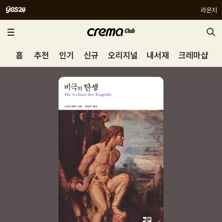
라운지
홈
추천
인기
신규
오리지널
내서재
크레마샵