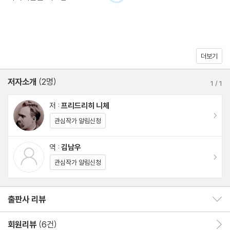
희랍 문명에 대한 니체의 통찰에서 20세기 지성들은 근대 서구 문
명을 비판적으로 고찰할 방법을 찾았으며, 음악에 대한 니체의 사변
에서 예술가들은 문명의 저변에서 꿈틀거리는 예술적 힘의 가능성
더보기
리하르트 바그너에게 헌정한 서문
을 발견하였다. 『비극의 탄생』은 20세기 철학, 문학, 예술과 음악,
저자소개
(2명)
심지어 정치에까지 심대한 영항을 미친 책으로 플라톤과 아리스토
1
/
1
텔레스의 저작에 버금가는 고전으로 평가받는다.
저 :
프리드리히 니체
이동
제1장 - 제24장
관심작가 알림신청
역 :
김남우
이동
관심작가 알림신청
참고문헌
출판사 리뷰
출판사 리뷰 보이기/감추기
회원리뷰
(6건)
회원리뷰 이동