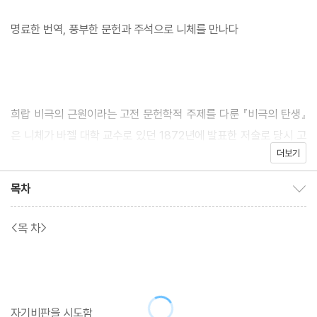
명료한 번역, 풍부한 문헌과 주석으로 니체를 만나다
희랍 비극의 근원이라는 고전 문헌학적 주제를 다룬 『비극의 탄생』
은 니체가 바젤 대학 교수로 있던 1872년에 발표한 저술로 당시 고
더보기
전 문헌학자들로부터 철저한 외면에 이어 맹렬한 비난을 받았다. 독
일 고전 문헌학을 대표하는 빌라모비츠 묄렌도르프가 신문에 기고
목차
목차 보이기/감추기
한 신랄한 서평은 당시 고전 문헌학계의 분위기를 보여 준다. 비판의
초점은 『비극의 탄생』이 고전 문헌학적 저작이라기보다는 철학적
<목 차>
사변에 치우쳐 있다는 것이었다. 하지만 이 책의 진가는 문헌학자들
이 비판했던 바로 그 철학적 사변에 있었다.
자기비판을 시도함