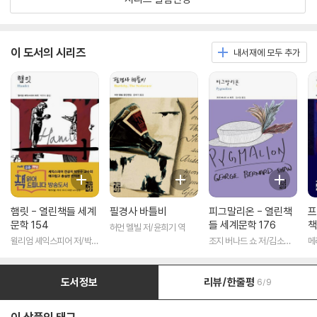
이 도서의 시리즈
내서재에 모두 추가
햄릿 - 열린책들 세계
필경사 바틀비
피그말리온 - 열린책
프
문학 154
들 세계문학 176
책
허먼 멜빌 저/윤희기 역
윌리엄 셰익스피어 저/박우
조지 버나드 쇼 저/김소임
메
수 역
역
도서정보
리뷰/한줄평
6/9