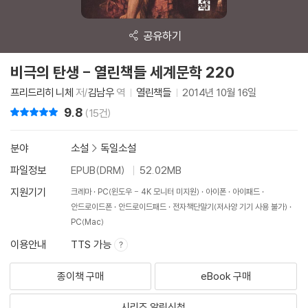
공유하기
비극의 탄생 - 열린책들 세계문학 220
프리드리히 니체
저/
김남우
역
열린책들
2014년 10월 16일
9.8
리뷰 총점
(15건)
분야
소설
>
독일소설
파일정보
EPUB(DRM)
52.02MB
지원기기
크레마
PC(윈도우 - 4K 모니터 미지원)
아이폰
아이패드
안드로이드폰
안드로이드패드
전자책단말기(저사양 기기 사용 불가)
PC(Mac)
이용안내
TTS 가능
종이책 구매
eBook 구매
시리즈 알림신청