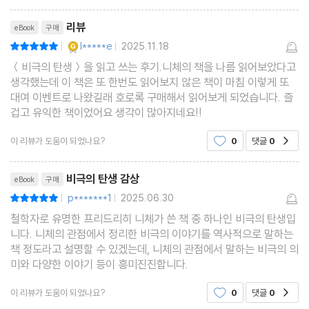
리뷰제목
역자 해설 | 『비극의 탄생』의 새로운 번역
리뷰
eBook
구매
YES마니아 : 골드
l*****e
2025.11.18
평점10점
|
|
＜비극의 탄생＞을 읽고 쓰는 후기.니체의 책을 나름 읽어보았다고
생각했는데 이 책은 또 한번도 읽어보지 않은 책이 마침 이렇게 또
대여 이벤트로 나왔길래 호로록 구매해서 읽어보게 되었습니다. 즐
프리드리히 빌헬름 니체 연보
겁고 유익한 책이었어요 생각이 많아지네요!!
이 리뷰가 도움이 되었나요?
0
댓글
0
공감
리뷰제목
비극의 탄생 감상
eBook
구매
찾아보기
p*******1
2025.06.30
평점10점
|
|
철학자로 유명한 프리드리히 니체가 쓴 책 중 하나인 비극의 탄생입
니다. 니체의 관점에서 정리한 비극의 이야기를 역사적으로 말하는
책 정도라고 설명할 수 있겠는데, 니체의 관점에서 말하는 비극의 의
미와 다양한 이야기 등이 흥미진진합니다.
이 리뷰가 도움이 되었나요?
0
댓글
0
공감