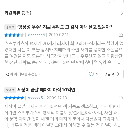
회원리뷰
(3건)
회원리뷰 이동
리뷰제목
‘항상성 우주’, 지금 우리도 그 감시 아래 살고 있을까?
종이책
o******5
2010.02.11
평점8점
|
|
스뜨루가츠끼 형제가 20세기 러시아 최고의 SF작가라는 설명이 없
었다면 나는 이 책을 감시와 지배하의 소련 사회를 풍자한 소설쯤으
로 여겼을 지도 모른다. 시공간을 넘나드는 우주선도 없고 휘황찬란
한 첨단 과학도 등장하지 않는다. 2백 년 만에 찾아온 폭염 속 레닌
그라드의 한 아파트 안에서 5층과 8층 사이를 오르락내리락 할 뿐
5명
이 이 리뷰를 추천합니다.
5
댓글
8
공감
이다. 물론 등장인물들의 면면을 살펴보면 수학
리뷰제목
세상이 끝날 때까지 아직 10억년
종이책
y*****5
2009.12.13
평점10점
|
|
세상이 끝날 때까지 아직 10억년.책 제목도 생소하고, 러시아 형제
작가인 스뜨루가츠끼 형제의 이름도 낯설기만하다.아니, 사실 러시
아 문학 자체란 것이 내겐 거의 미지의 분야나 다름없다.그렇다 보
니, 너무 어려운 책이 아닐까 그래서 이해할 수 없는 건 아닐까 하는