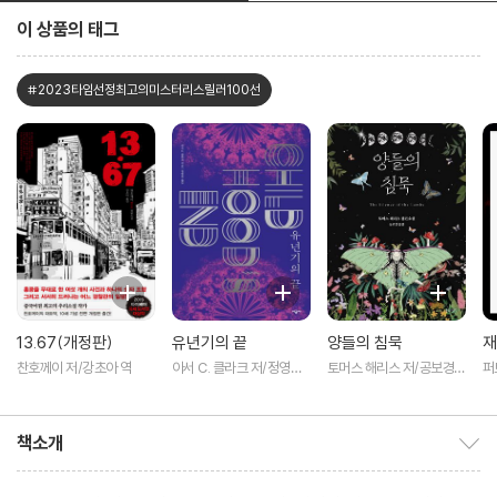
이 상품의 태그
#2023타임선정최고의미스터리스릴러100선
13.67(개정판)
유년기의 끝
양들의 침묵
재
찬호께이 저/강초아 역
아서 C. 클라크 저/정영목
토머스 해리스 저/공보경
퍼
역
역 저
미
책소개
책소개 보이기/감추기