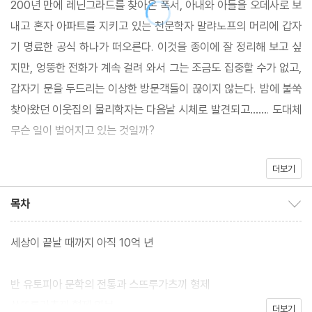
200년 만에 레닌그라드를 찾아온 폭서, 아내와 아들을 오데사로 보
내고 혼자 아파트를 지키고 있는 천문학자 말랴노프의 머리에 갑자
기 명료한 공식 하나가 떠오른다. 이것을 종이에 잘 정리해 보고 싶
지만, 엉뚱한 전화가 계속 걸려 와서 그는 조금도 집중할 수가 없고,
갑자기 문을 두드리는 이상한 방문객들이 끊이지 않는다. 밤에 불쑥
찾아왔던 이웃집의 물리학자는 다음날 시체로 발견되고……. 도대체
무슨 일이 벌어지고 있는 것일까?
더보기
20세기 환상문학의 거장 스뜨루가츠끼 형제의 대표적인 SF소설이
다. 현실을 기반으로 하여 저 너머의 이야기를 펼쳐가는 스뜨로가츠
목차
목차 보이기/감추기
끼 형제의 이야기 전개는 색다른 소설의 세계로 독자들을 인도할 것
이다.
세상이 끝날 때까지 아직 10억 년
반 유토피아 문학의 전통과 스뜨루가츠끼 형제
쓰뜨루가츠끼 형제 연보
더보기