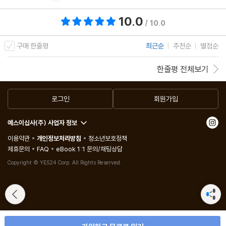
10.0
총 평점 10.0점
/ 10.0
구매 한줄평
최근순
추천순
별점순
한줄평 전체보기
로그인
회원가입
예스이십사(주) 사업자 정보
이용약관
개인정보처리방침
청소년보호정책
제휴문의
FAQ
eBook 1:1 문의/채팅상담
Copyright © YES24 Corp. All Rights Reserved.