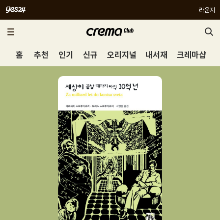
라운지
홈
추천
인기
신규
오리지널
내서재
크레마샵