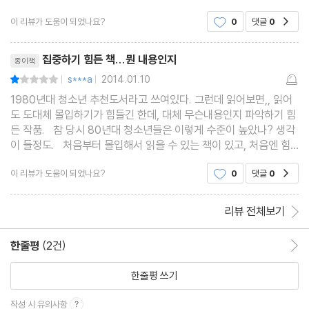
고민을 하며 이 책을 집어 들었다. 작가에 대한 설명과 책 뒷표지을
이 리뷰가 도움이 되었나요?
0
댓글
0
공감
읽고 드디어 본문으로 들어갔다.그리고 차근
리뷰제목
집중하기 힘든 책...뭔 내용인지
종이책
s***a
2014.01.10
평점2점
|
|
1980년대 청소년 추천도서라고 쓰여있다. 그런데 읽어보면,, 읽어
도 도대체 몰입하기가 힘들긴 한데, 대체 무슨내용인지 파악하기 힘
든 작품. 참 당시 80년대 청소년들은 이렇게 수준이 높았나? 생각
이 들정도. 처음부터 몰입해서 읽을 수 있는 책이 있고, 처음엔 힘
들지만 어느정도 속도가 붙으면 재미있게 읽어낼 수 있는 책도 있고,
이 리뷰가 도움이 되었나요?
0
댓글
0
공감
처음엔 재미있었는데 갈수록 흐리멍덩해
리뷰 전체보기
한줄평
(2건)
한줄평 이동
한줄평 쓰기
작성 시 유의사항