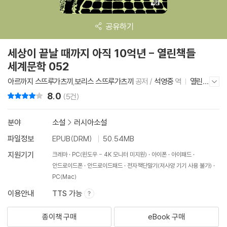
공유하기
세상이 끝날 때까지 아직 10억년 - 열린책들
세계문학 052
아르까지 스뜨루가츠끼
,
보리스 스뜨루가츠끼
공저 /
석영중
역
열린
저자/출판사 더보기/감추기
책들
2011년 8월 25일
8.0
리뷰 총점
(5건)
분야
소설
>
러시아소설
파일정보
EPUB(DRM)
50.54MB
지원기기
크레마
PC(윈도우 - 4K 모니터 미지원)
아이폰
아이패드
안드로이드폰
안드로이드패드
전자책단말기(저사양 기기 사용 불가)
PC(Mac)
이용안내
TTS 가능
종이책 구매
eBook 구매