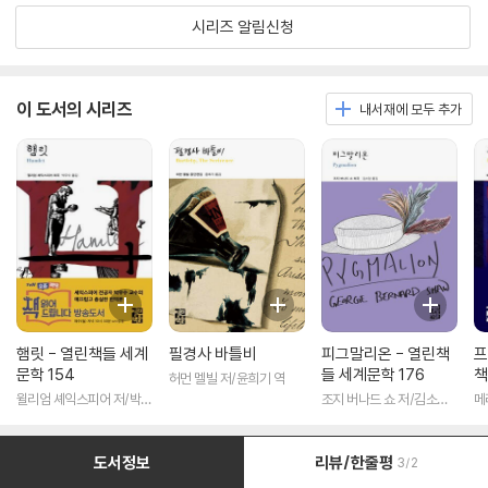
시리즈 알림신청
이 도서의 시리즈
내서재에 모두 추가
햄릿 - 열린책들 세계
필경사 바틀비
피그말리온 - 열린책
프
문학 154
들 세계문학 176
책
허먼 멜빌 저/윤희기 역
윌리엄 셰익스피어 저/박우
조지 버나드 쇼 저/김소임
메
수 역
역
도서정보
리뷰/한줄평
3/2