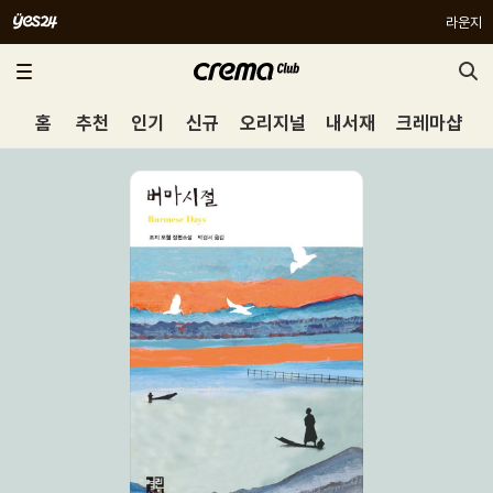
라운지
홈
추천
인기
신규
오리지널
내서재
크레마샵