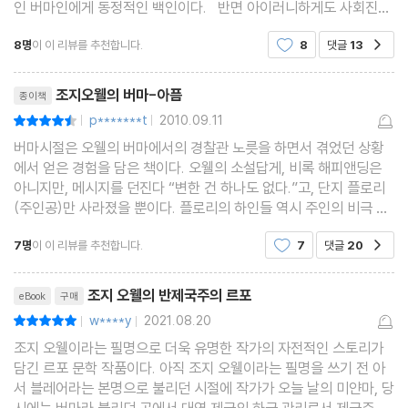
인 버마인에게 동정적인 백인이다. 반면 아이러니하게도 사회진화
론에 근거를 둔, 개발을 통한 문명화 논리에 의해 ＜민족개조론＞을
8명
이 이 리뷰를 추천합니다.
8
댓글
13
공감
저술한 춘원 이광수나, 독립 능력이 없다고
리뷰제목
조지오웰의 버마-아픔
종이책
p*******t
2010.09.11
평점9점
|
|
버마시절은 오웰의 버마에서의 경찰관 노릇을 하면서 겪었던 상황
에서 얻은 경험을 담은 책이다. 오웰의 소설답게, 비록 해피앤딩은
아니지만, 메시지를 던진다 “변한 건 하나도 없다.”고, 단지 플로리
(주인공)만 사라졌을 뿐이다. 플로리의 하인들 역시 주인의 비극 속
에서 비슷한 비참함으로 마감하는군요. 그의 제국의 경찰 노릇을 한
7명
이 이 리뷰를 추천합니다.
7
댓글
20
공감
것에 대한 반성인지 아니면 제국주의에 대한 경
리뷰제목
조지 오웰의 반제국주의 르포
eBook
구매
w****y
2021.08.20
평점10점
|
|
조지 오웰이라는 필명으로 더욱 유명한 작가의 자전적인 스토리가
담긴 르포 문학 작품이다. 아직 조지 오웰이라는 필명을 쓰기 전 아
서 블레어라는 본명으로 불리던 시절에 작가가 오늘 날의 미얀마, 당
시에는 버마라 불리던 곳에서 대영 제국의 하급 관리로서 제국주의