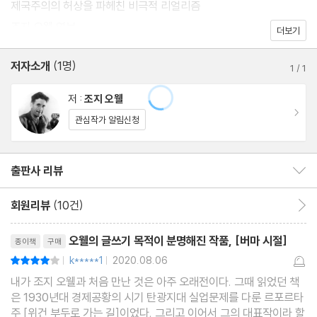
제국주의의 허상을 파헤친 비극적 리얼리즘
조지 오웰 연보
더보기
저자소개
(1명)
1
/
1
저 :
조지 오웰
이동
관심작가 알림신청
출판사 리뷰
출판사 리뷰 보이기/감추기
회원리뷰
(10건)
회원리뷰 이동
리뷰제목
오웰의 글쓰기 목적이 분명해진 작품, [버마 시절]
종이책
구매
k*****1
2020.08.06
평점8점
|
|
내가 조지 오웰과 처음 만난 것은 아주 오래전이다. 그때 읽었던 책
은 1930년대 경제공황의 시기 탄광지대 실업문제를 다룬 르포르타
주 [위건 부두로 가는 길]이었다. 그리고 이어서 그의 대표작이라 할