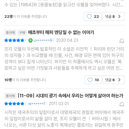
수 있는 [1984]와 [동물농장]을 읽고선 오웰을 잊어버렸다. 시간이
지나면서 전에 읽었던 그의 작품들을 다시 읽어보기도 했지만, 그의
22명
이 이 리뷰를 추천합니다.
22
댓글
8
공감
다른 작품엔 관심을 두지 않았다. 그러다 얼
리뷰제목
애초부터 해피 엔딩일 수 없는 이야기
종이책
구매
YES마니아 : 로얄
u*******9
2020.04.23
평점10점
|
|
조지 오웰의 두번째 발표작인 이 소설은 이전작 ＜파리와 런던 거리
의 성자들＞과 비교했을 때 인물, 사건, 배경 모든 면에 있어 허구의
성격이 보다 짙게 나타난다. 하지만 이 작품에서도 역시 오웰은 '폭
로하고 싶은 어떤 거짓말과 사람들을 주목하게 하고 싶은 어떤 진
실'에 대한 이야기를 하고자 했다.그 주제는 바로 "제국주의의 허
10명
이 이 리뷰를 추천합니다.
10
댓글
6
공감
상"이다. 아쉽게도 국내에 번역되어 나와 있는 것
리뷰제목
[11-09] 시대의 광기 속에서 우리는 어떻게 살아야 하는가
종이책
w******f
2011.03.01
평점10점
|
|
시작은 제국주의의 앞잡이로서 대영제국의 경찰로 버마에서 제국주
의 앞잡이로서의 삶을 살아 본, 조지 오웰이 쓴 ＜버마시절＞에서
나오는, 서른 다섯 살의 노총각 목재상인 플로리는 유일하게 원주민