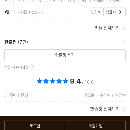
의 첨병 역할을 수행하며 느끼고 관찰한 기록들이다. 식민지 인도의
1명
이 이 리뷰를 추천합니다.
1
댓글
0
공감
하급 관리인 아버지에게서 태어난 조지 오웰은
리뷰 전체보기
한줄평
(7건)
한줄평 이동
한줄평 쓰기
작성 시 유의사항
9.4
총 평점 9.4점
/ 10.0
구매 한줄평
최근순
추천순
별점순
한줄평 전체보기
로그인
회원가입