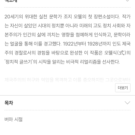
책소개
20세기의 위대한 실천 문학가 조지 오웰의 첫 장편소설이다. 작가
는 자신이 살았던 시대의 정치뿐 아니라 미래의 고도 정치 사회와 자
본주의가 인간의 삶에 끼치는 영향을 첨예하게 인식하고, 문학이라
는 얼굴을 통해 이를 경고했다. 1922년부터 1928년까지 인도 제국
주의 경찰로서의 경험을 바탕으로 완성한 이 작품은 오웰식(式)의
'정치적 글쓰기'의 시작을 알리는 비극적 리얼리즘을 선사한다.
제국주의의 허구와 억압을 목격하고 이를 증오하지만 그곳으로부터
더보기
탈출하지 못한 채 절망적인 삶을 살아 나가는 한 인간의 이야기를 통
해, 저자는 문명과 정치의 비극에 대해 묻는다. 『버마 시절』은 시대
목차
목차 보이기/감추기
와 공간을 건너온 오늘날에도 여전히 유효한 비판의 목소리이자 날
카로운 시선이다.
버마 시절