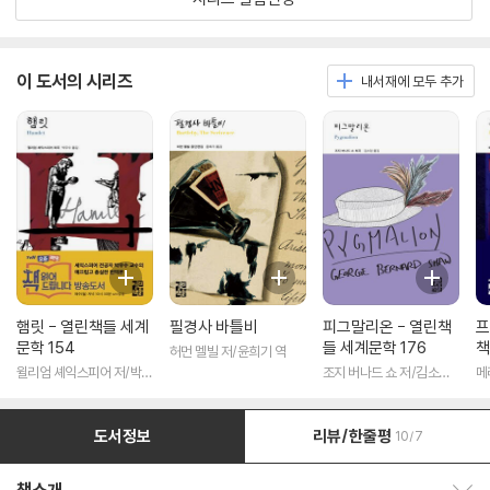
이 도서의 시리즈
내서재에 모두 추가
햄릿 - 열린책들 세계
필경사 바틀비
피그말리온 - 열린책
프
문학 154
들 세계문학 176
책
허먼 멜빌 저/윤희기 역
윌리엄 셰익스피어 저/박우
조지 버나드 쇼 저/김소임
메
수 역
역
도서정보
리뷰/한줄평
10/7
책소개 보이기/감추기