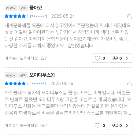
리뷰제목
좋아요
eBook
구매
r******4
2025.05.24
평점10점
|
|
세계문학책들 요즘에 다시 읽고있어서주문했는데 역시나 재밌네요
ㅎㅎ 어릴때 읽어야한다는 부담감에서 해방되니까 책이 너무 재밌
는것 같아요.여러가지 문학책들이 모여있기때문에 가성비도 좋고,
다양한 주제를 다뤄서 좋았어요.. 잘읽었습니다
이 리뷰가 도움이 되었나요?
0
댓글
0
공감
리뷰제목
오이디푸스왕
eBook
구매
1******1
2025.05.19
평점10점
|
|
소포클레스 작가의 오이디푸스왕 을 읽고 쓰는 리뷰입니다. 어렸을
적 만화로 접했던 오이디푸스왕 고전을 소설로 읽게 되었습니다. 오
이디푸스 신화는 비극으로만 생각해왔는데 진실을 향한 용기있는
걸음과 희생자로서 비극을 맞닥뜨리기보단 스스로를 처벌하여 자신
의 운명을 결정한다는 해석이 인상깊었다
이 리뷰가 도움이 되었나요?
0
댓글
0
공감