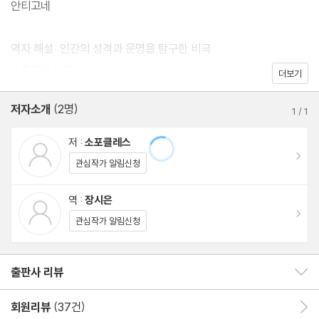
안티고네
으로, 고대 그리스어 원전을 충실하게 옮기는 동시에 우리말의 자연
스러움을 최대한 살려 가독성을 높였다.
역자 해설: 인간의 성격과 운명을 탐구한 비극
소포클레스 연보
더보기
저자소개
(2명)
1
/
1
저 :
소포클레스
이동
관심작가 알림신청
역 :
장시은
이동
관심작가 알림신청
출판사 리뷰
출판사 리뷰 보이기/감추기
회원리뷰
(37건)
회원리뷰 이동