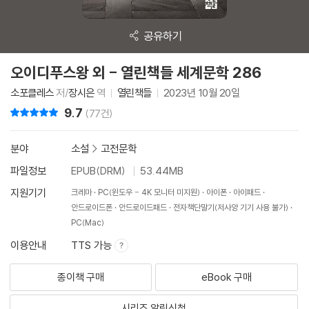
공유하기
오이디푸스왕 외 - 열린책들 세계문학 286
소포클레스
저/
장시은
역
열린책들
2023년 10월 20일
9.7
리뷰 총점
(77건)
분야
소설
>
고전문학
파일정보
EPUB(DRM)
53.44MB
지원기기
크레마
PC(윈도우 - 4K 모니터 미지원)
아이폰
아이패드
안드로이드폰
안드로이드패드
전자책단말기(저사양 기기 사용 불가)
PC(Mac)
이용안내
TTS 가능
종이책 구매
eBook 구매
시리즈 알림신청