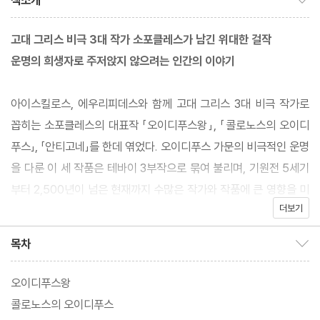
책소개
고대 그리스 비극 3대 작가 소포클레스가 남긴 위대한 걸작
운명의 희생자로 주저앉지 않으려는 인간의 이야기
아이스킬로스, 에우리피데스와 함께 고대 그리스 3대 비극 작가로
꼽히는 소포클레스의 대표작 「오이디푸스왕」, 「콜로노스의 오이디
푸스」, 「안티고네」를 한데 엮었다. 오이디푸스 가문의 비극적인 운명
을 다룬 이 세 작품은 테바이 3부작으로 묶여 불리며, 기원전 5세기
부터 2,500년이 넘은 현재까지 수많은 작가와 작품에 큰 영향을 미
더보기
쳤다. 오이디푸스는 결코 이길 수 없는 운명의 힘 앞에서 마지막 순
간까지 타협하지 않고 진리를 추구하며, 그의 자녀들 또한 신념을 굽
목차
목차 보이기/감추기
히지 않고 예정된 파멸의 길을 단호히 걸어가는 주체적인 영웅의 모
습을 보여 준다. 소포클레스는 오이디푸스 가문의 인물들을 통해 인
오이디푸스왕
간성을 잃어 가는 현대 사회에 〈인간이란 어떤 존재여야 하는가〉에
콜로노스의 오이디푸스
대한 근원적인 질문을 던진다. 서양 고전학 연구자인 장시은의 번역