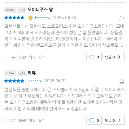
리뷰제목
오이디푸스 왕
eBook
구매
YES마니아 : 골드
d******a
2025.06.30
평점10점
|
|
열린책들에서 출판하고 소포클레스가 쓴 오이디푸스왕입니다. 고대
그리스 3대 비극 작가라는데 솔직히 성함은 잘 몰랐습니다. 상품권
과 대여덕분에 쏠쏠히 읽었는데 절판이라니 아쉽습니다. 줄바꿈 때
문에 화면이 작은 핸드폰으론 읽기 어려운 면도 있어서 책으로도 읽
어봐야겠습니다.
이 리뷰가 도움이 되었나요?
0
댓글
0
공감
리뷰제목
리뷰
eBook
구매
v****n
2025.06.23
평점10점
|
|
열린책들 출판사에서 나온 소포클레스 작가님의 작품 ＜오이디푸스
왕＞을 읽고 작성하는 리뷰입니다. 소포클레스의 대표작으로 꼽히
는 오이디푸스왕은 제목은 익히 들어왔지만 실제로 읽어본 적은 없
어서 이번 기회에 대여해 읽어보게 되었습니다.
이 리뷰가 도움이 되었나요?
0
댓글
0
공감