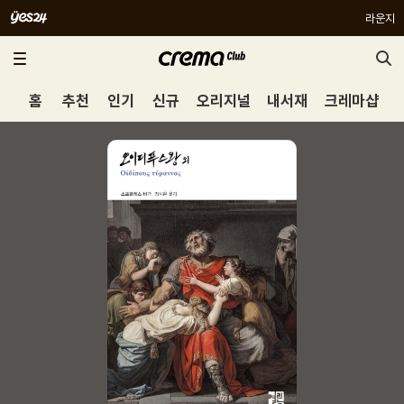
라운지
홈
추천
인기
신규
오리지널
내서재
크레마샵