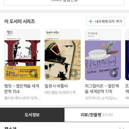
이 도서의 시리즈
내서재에 모두 추가
햄릿 - 열린책들 세계
필경사 바틀비
피그말리온 - 열린책
프
문학 154
들 세계문학 176
책
허먼 멜빌 저/윤희기 역
윌리엄 셰익스피어 저/박우
조지 버나드 쇼 저/김소임
메
수 역
역
도서정보
리뷰/한줄평
37/40
책소개 보이기/감추기