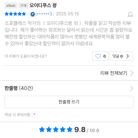
리뷰제목
오이디푸스 왕
eBook
구매
YES마니아 : 플래티넘
j******3
2025.05.15
평점10점
|
|
소포클레스 작가의 ＜오이디푸스왕 외＞ 작품을 읽고 작성한 리뷰
입니다. 제가 좋아하는 장르와는 달라서 읽는데 시간은 좀 걸렸어요.
예전엔 할인하는 대여작품이 많아서 못봤던 세계문학작품 많이 볼
수 있어서 좋았는데 할인작이 없어서 아쉽네요.
이 리뷰가 도움이 되었나요?
0
댓글
0
공감
리뷰 전체보기
한줄평
(40건)
한줄평 이동
한줄평 쓰기
작성 시 유의사항
9.8
총 평점 9.8점
/ 10.0