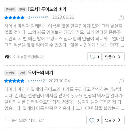
리뷰제목
[도서] 두이노의 비가
종이책
구매
s********n
2023.06.26
평점10점
|
|
라어너 마리아 릴케라는 이름은 많은 한국인에게 있어 그리 낯설지
않을 것이다. 그의 시를 읽어보지 않았더라도, 널리 알려진 윤동주
시인의 시 별 헤는 밤에 프랑시스 잠과 함께 언급이 되니까... 얼마전
그의 작품을 몇몇 읽어볼 수 있었다. "젊은 시인에게 보내는 편지",
그림이 수록된 그림시집에서 시인의 인품을 편린이나마 느껴볼 수
1명
이 이 리뷰를 추천합니다.
1
댓글
0
공감
있었는데, 그의 글을 통해 그라는 사람을 알
리뷰제목
두이노의 비가
종이책
구매
a******2
2023.10.04
평점10점
|
|
라이너 마리아 릴케의 두이노의 비가를 구입하고 작성하는 리뷰입
니다. 손재준 선생님이 역자를 맡아주셨구요.인생의 역사를 읽다가
릴케의 시를 단편적으로만 접해보았다는 생각이 들어 구입하게 되
었습니다. 릴케의 이름 만큼은 익숙하나 그가 어떤 삶을 살았는지 어
떤 생각을 했는지는 잘 모르겠더라구요. 오랜 세월에 걸쳐 회자되는
이 리뷰가 도움이 되었나요?
0
댓글
0
공감
그의 시를 이 책을 통해 접하게 되어 좋았습니다.