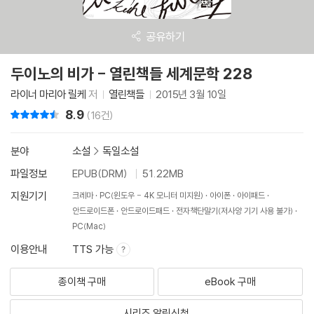
공유하기
두이노의 비가 - 열린책들 세계문학 228
라이너 마리아 릴케
저
열린책들
2015년 3월 10일
8.9
리뷰 총점
(16건)
분야
소설
>
독일소설
파일정보
EPUB(DRM)
51.22MB
지원기기
크레마
PC(윈도우 - 4K 모니터 미지원)
아이폰
아이패드
안드로이드폰
안드로이드패드
전자책단말기(저사양 기기 사용 불가)
PC(Mac)
이용안내
TTS 가능
종이책 구매
eBook 구매
시리즈 알림신청