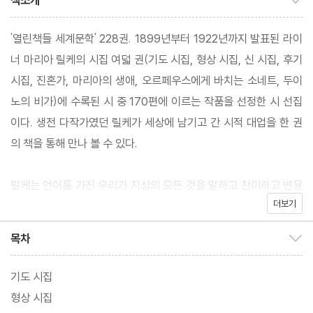
책소개
'열린책들 세계문학' 228권. 1899년부터 1922년까지 발표된 라이
너 마리아 릴케의 시집 여덟 권(기도 시집, 형상 시집, 신 시집, 후기
시집, 진혼가, 마리아의 생애, 오르페우스에게 바치는 소네트, 두이
노의 비가)에 수록된 시 중 170편에 이르는 작품을 선정한 시 선집
이다. 생전 다작가였던 릴케가 세상에 남기고 간 시적 대업을 한 권
의 책을 통해 만나 볼 수 있다.
릴케는 언어를 가진 우리가 지상의 모든 것을 말하고 찬미하고 변용
더보기
하는 것, 즉 영원한 정신세계로 옮겨 놓는 일이야 말로 시인의 사명
이라 생각했다. 이 책에 실린 여덟 권의 시집에는 끝없는 고독과 견
목차
목차 보이기/감추기
디기 어려운 고통에서 나오는 비탄을 삶의 찬미로 승화시킨, 삶과 죽
음에 대한 시성의 주옥같은 시들이 담겨 있다.
기도 시집
형상 시집