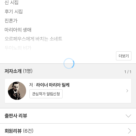
신 시집
후기 시집
진혼가
마리아의 생애
오르페우스에게 바치는 소네트
두이노의 비가
더보기
역자 해설 릴케의 삶과 시 세계
저자소개
(1명)
1
/
1
라이너 마리아 릴케 연보
저 :
라이너 마리아 릴케
이동
관심작가 알림신청
출판사 리뷰
출판사 리뷰 보이기/감추기
회원리뷰
(6건)
회원리뷰 이동