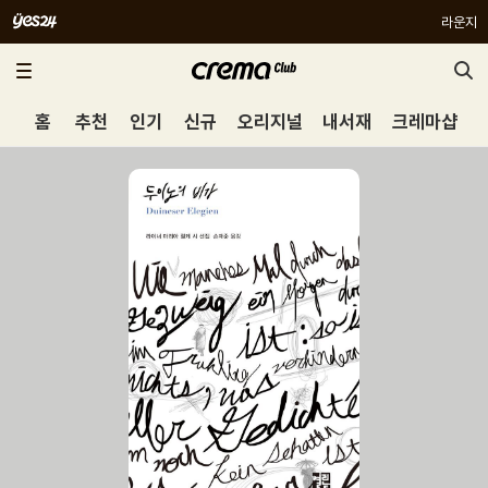
라운지
홈
추천
인기
신규
오리지널
내서재
크레마샵