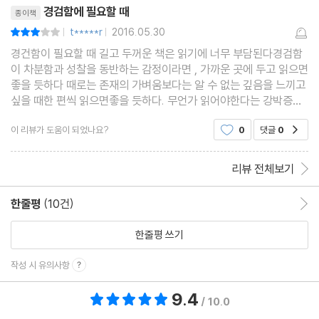
리뷰제목
경검함에 필요할 때
종이책
t*****r
2016.05.30
평점6점
|
|
경건함이 필요할 때 길고 두꺼운 책은 읽기에 너무 부담된다경검함
이 차분함과 성찰을 동반하는 감정이라면 , 가까운 곳에 두고 읽으면
좋을 듯하다 때로는 존재의 가벼움보다는 알 수 없는 깊음을 느끼고
싶을 때한 편씩 읽으면좋을 듯하다. 무언가 읽어야한다는 강박증이
도질 때 그냥 읽어도 좋을 듯하다. 가까이 두고 어렵지 않게 읽을 책
이 리뷰가 도움이 되었나요?
0
댓글
0
공감
을 찾는다면 적절한 듯하다. 그저 한 권쯤 곁
리뷰 전체보기
한줄평
(10건)
한줄평 이동
한줄평 쓰기
작성 시 유의사항
9.4
총 평점 9.4점
/ 10.0