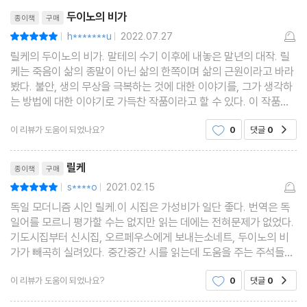
리뷰제목
두이노의 비가
종이책
구매
h*******u
2022.07.27
평점10점
|
|
릴케의 두이노의 비가. 말테의 수기 이후에 내놓은 말년의 대작. 릴
케는 죽음이 삶의 종말이 아닌 삶의 한쪽이며 삶의 근원이라고 바라
봤다. 불안, 생의 무상을 극복하는 것에 대한 이야기를, 그가 생각하
는 방법에 대한 이야기로 가득찬 작품이라고 할 수 있다. 이 작품을
완성하기까지 10년 정도의 세월을 보냈다고 한다. 제 2의 비가. 그
이 리뷰가 도움이 되었나요?
0
댓글
0
공감
러나 우리는 느끼는 순간 흩날리
리뷰제목
릴케
종이책
구매
s****o
2021.02.15
평점10점
|
|
독일 모더니즘 시인 릴케.이 시집은 가성비가 일단 좋다. 번역은 독
일어를 모르니 평가할 수는 없지만 읽는 데에는 전혀문제가 없었다.
기도시집부터 신시집, 오르페우스에게 보내는소네트, 두이노의 비
가가 빼곡히 실려있다. 중간중간 시를 읽는데 도움을 주는 주석들도
있다. 주석이 과하지 않고 적절하다.릴케의 두이노 비가는 매우 난해
이 리뷰가 도움이 되었나요?
0
댓글
0
공감
하지만 대표작으로 꼽히는 이유가 이해될 정도