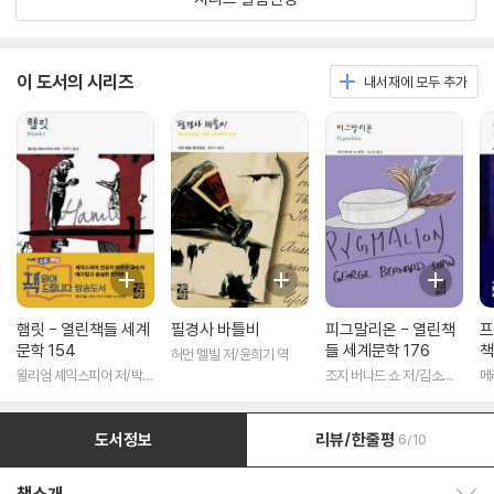
이 도서의 시리즈
내서재에 모두 추가
햄릿 - 열린책들 세계
필경사 바틀비
피그말리온 - 열린책
프
문학 154
들 세계문학 176
책
허먼 멜빌 저/윤희기 역
윌리엄 셰익스피어 저/박우
조지 버나드 쇼 저/김소임
메
수 역
역
도서정보
리뷰/한줄평
6/10
책소개 보이기/감추기