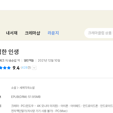
내서재
크레마샵
라운지
크레마클럽 상품
범한 인생
페크
저/
송순섭
역
열린책들
2021년 12월 10일
9.4
(
428
건)
소설
>
세계각국소설
보
EPUB(DRM)
51.95MB
기
크레마
PC(윈도우 - 4K 모니터 미지원)
아이폰
아이패드
안드로이드폰
안드로이드
전자책단말기(저사양 기기 사용 불가)
PC(Mac)