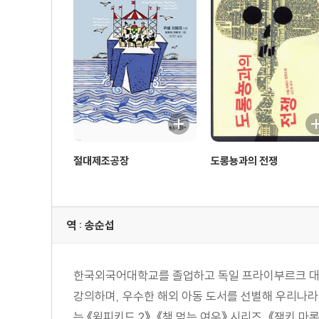
절대제조공장
도롱뇽과의 전쟁
역 : 송순섭
한국외국어대학교를 졸업하고 독일 프라이부르크 대
강의하며, 우수한 해외 아동 도서를 선별해 우리나라에
는 《윔피키드 2》, 《책 먹는 여우》 시리즈, 《잭키 마