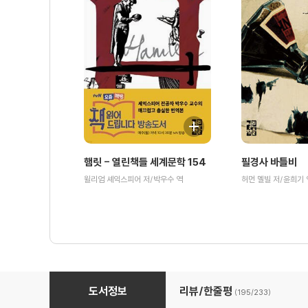
햄릿 - 열린책들 세계문학 154
필경사 바틀비
윌리엄 셰익스피어 저/박우수 역
허먼 멜빌 저/윤희기 
평범한 인생
도서정보
리뷰/한줄평
(195/
233
)