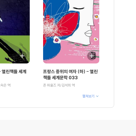
 열린책들 세계
프랑스 중위의 여자 (하) - 열린
책들 세계문학 033
오숙은 역
존 파울즈 저/김석희 역
펼쳐보기