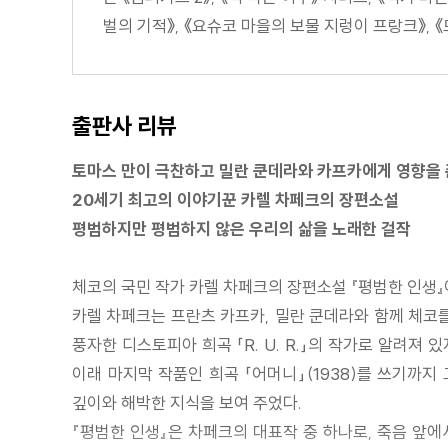
벌의 기적》, 《요슈코 마을의 보물 지렁이 프랑크》, 《도
출판사 리뷰
토마스 만이 극찬하고 밀란 쿤데라와 카프카에게 영향을 
20세기 최고의 이야기꾼 카렐 차페크의 장편소설
평범하지만 평범하지 않은 우리의 삶을 노래한 걸작
체코의 국민 작가 카렐 차페크의 장편소설 『평범한 인생
카렐 차페크는 프란츠 카프카, 밀란 쿤데라와 함께 체코
풍자한 디스토피아 희곡 「R. U. R.」의 작가로 알려져
이래 마지막 작품인 희곡 「어머니」(1938)를 쓰기까지
깊이와 해박한 지식을 보여 주었다.
『평범한 인생』은 차페크의 대표작 중 하나로, 죽음 앞에