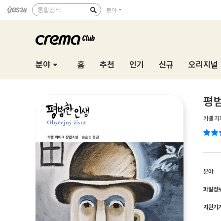
통합검색
분야
분야
홈
추천
인기
신규
오리지널
평
카렐 차
분야
파일정
지원기