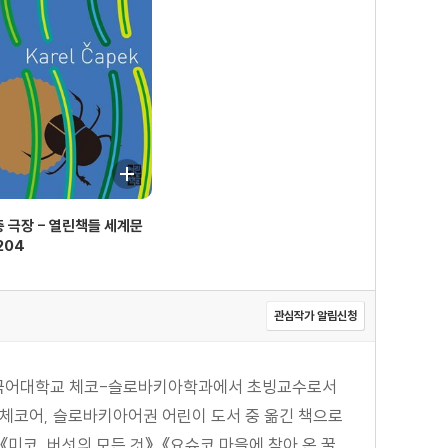
 극장 - 열린책들 세계문
204
관심작가 알림신청
외국어대학교 체코-슬로바키아학과에서 초빙교수로서
 체코어, 슬로바키아어권 어린이 도서 중 옮긴 책으로
 《미코, 버섯의 모든 것》, 《요슈코 마을에 찾아 온 꿀