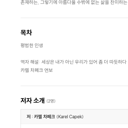
존재하는, 그렇기에 아름다울 수밖에 없는 삶을 찬미하는
목차
평범한 인생
역자 해설: 세상은 내가 아닌 우리가 있어 좀 더 따듯하다
카렐 차페크 연보
저자 소개
(2명)
저 : 카렐 차페크
(Karel Capek)