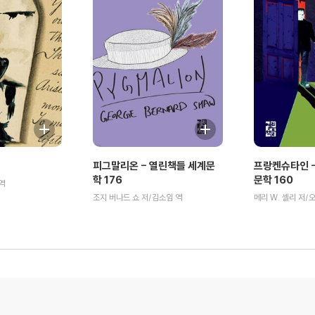
피그말리온 - 열린책들 세계문
프랑켄슈타인 -
학 176
문학 160
역
조지 버나드 쇼 저/김소임 역
메리 W. 셸리 저/