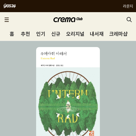
라운지
홈
추천
인기
신규
오리지널
내서재
크레마샵