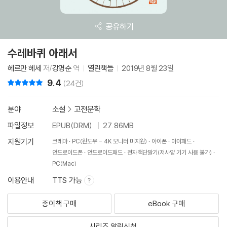
공유하기
수레바퀴 아래서
헤르만 헤세
저/
강명순
역
열린책들
2019년 8월 23일
9.4
리뷰 총점
(24건)
분야
소설
>
고전문학
파일정보
EPUB(DRM)
27.86MB
지원기기
크레마
PC(윈도우 - 4K 모니터 미지원)
아이폰
아이패드
안드로이드폰
안드로이드패드
전자책단말기(저사양 기기 사용 불가)
PC(Mac)
이용안내
TTS 가능
종이책 구매
eBook 구매
시리즈 알림신청