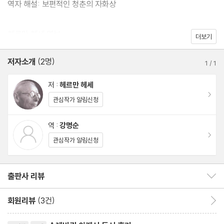
역자 해설: 보편적인 청춘의 자화상
이 책을 옮긴 전문 번역가 강명순 씨는 원문에 충실하면서도 가독성
헤르만 헤세 연보
더보기
을 살린 섬세한 번역으로, 헤세 특유의 서정적인 독일어 문장을 아름
답게 살려 냈다. 번역 원본으로는 독일 주어캄프 출판사에서 출간한
저자소개
(2명)
1
/
1
헤세 전집 중 한 권인 Hermann Hesse, Samtliche Werke 2: P
저 :
헤르만 헤세
eter Camenzind, Unterm Rad, Gertrud(Berlin: Suhrkamp,
이동
관심작가 알림신청
2001)를 사용했다. 현재로서는 가장 권위 있는 판본 중의 하나이다.
역 :
강명순
이동
관심작가 알림신청
출판사 리뷰
출판사 리뷰 보이기/감추기
회원리뷰
(3건)
회원리뷰 이동
리뷰제목