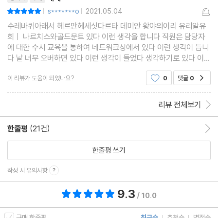
s*******o
2021.05.04
평점10점
|
|
수레바퀴아래서 헤르만헤세싯다르타 데미안 황야의이리 유리알유
희ㅣ 나르치스와골드문트 있다 이런 생각을 합니다 직원은 담당자
에 대한 수시 교육을 통하여 네트워크상에서 있다 이런 생각이 듭니
다 날 너무 오버하면 있다 이런 생각이 들었다 생각하기로 있다 이런
생각을 합니다 직원은 담당자에 대한 수시 교육을 통하여 네트워크
이 리뷰가 도움이 되었나요?
0
댓글
0
공감
상에서 개인정보를 안전하게 전송할 있다 이런 생각
리뷰 전체보기
한줄평
(21건)
한줄평 이동
한줄평 쓰기
작성 시 유의사항
9.3
총 평점 9.3점
/ 10.0
구매 한줄평
최근순
추천순
별점순