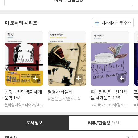
이 도서의 시리즈
내서재에 모두 추가
햄릿 - 열린책들 세계
필경사 바틀비
피그말리온 - 열린책
프
문학 154
들 세계문학 176
책
허먼 멜빌 저/윤희기 역
윌리엄 셰익스피어 저/박우
조지 버나드 쇼 저/김소임
메
수 역
역
도서정보
리뷰/한줄평
3/21
책소개 보이기/감추기