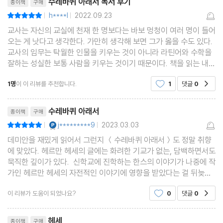
수레바퀴 아래서 독서 후기
종이책
구매
h****l
2022.09.23
평점10점
|
|
교사는 자신의 교실에 천재 한 명보다는 바보 멍청이 여러 명이 들어
오는 게 낫다고 생각한다. 가만히 생각해 보면 그가 옳을 수도 있다.
교사의 임무는 탁월한 인물을 키우는 것이 아니라 라틴어와 수학을
잘하는 성실한 보통 사람을 키우는 것이기 때문이다. 책을 읽는 내
내, 책을 덮은 지금도 마음이 아리고 답답하다. 등장인물 한스를 통
1명
이 이 리뷰를 추천합니다.
1
댓글
0
공감
해 잊고 지냈던 30여년 전 고등학교시절의
리뷰제목
수레바퀴 아래서
종이책
구매
YES마니아 : 플래티넘
j*********9
2023.03.03
평점10점
|
|
데미안을 재밌게 읽어서 그런지 ＜수레바퀴 아래서＞도 정말 취향
에 맞았다. 헤르만 헤세의 글에는 화려한 기교가 없는, 담백하면서도
묵직한 깊이가 있다. 신학교에 진학하는 한스의 이야기가 나중에 작
가인 헤르만 헤세의 자전적인 이야기에 영향을 받았다는 걸 뒤늦게
작가의 소개글을 보고 알게 되었다. 한스가 느꼈던 고뇌와 고통을 헤
이 리뷰가 도움이 되었나요?
0
댓글
0
공감
르만 헤세의 것이라고 생각하며 읽는 독서는
리뷰제목
헤세
종이책
구매