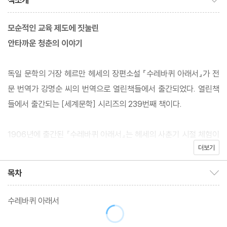
책소개
모순적인 교육 제도에 짓눌린
안타까운 청춘의 이야기
독일 문학의 거장 헤르만 헤세의 장편소설 『수레바퀴 아래서』가 전
문 번역가 강명순 씨의 번역으로 열린책들에서 출간되었다. 열린책
들에서 출간되는 [세계문학] 시리즈의 239번째 책이다.
1906년에 출간된 『수레바퀴 아래서』는 헤세의 사춘기 시절 체험이
더보기
담긴 자전적 성장 소설로, 총명하고 성실한 한 소년이 어른들의 욕심
과 권위적이고 억압적인 교육 제도에 희생되어 비극을 맞게 되는 이
목차
목차 보이기/감추기
야기를 담고 있다. 모두의 기대를 한 몸에 받으며 치열한 경쟁을 뚫
고 명문 신학교에 입학하지만 결국 상처를 입고 무너져 가는 한 소년
수레바퀴 아래서
의 비극을 통해, 무자비한 수레바퀴처럼 개인의 개성과 인격을 짓누
르는 기성 사회에 날카로운 비판을 가하는 작품이다.