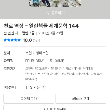
공유하기
천로 역정 - 열린책들 세계문학 144
존 번연
저
열린책들
2011년 9월 20일
10.0
리뷰 총점
(1건)
분야
소설
>
영미소설
파일정보
EPUB(DRM)
51.06MB
지원기기
크레마
PC(윈도우 - 4K 모니터 미지원)
아이폰
아이패드
안드로이드폰
안드로이드패드
전자책단말기(저사양 기기 사용 불가)
PC(Mac)
이용안내
TTS 가능
종이책 구매
eBook 구매
시리즈 알림신청