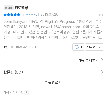
리뷰제목
천로역정
종이책
n******6
2013.07.26
평점10점
|
|
John Bunyan, 이동일 역, Pilgrim’s Progress, 『천로역정』, 파주:
열린책들, 2013. 박석민, news1116@naver.com 순례자들의
여정 내가 알고 있던 존 번연의 『천로역정』이 열린책들에서 새롭게
번역이 되었다. 늘 어려워서 만화책에만 눈이 갔었다. 열린책들에서
기독교고전을 출판하다니 의아했다. 그러나 나의 지루함을 달래줄
1명
이 이 리뷰를 추천합니다.
1
댓글
0
공감
것 같아 기대했다. 지은이 존 버니언, 아
리뷰 전체보기
한줄평
(0건)
한줄평 이동
한줄평 쓰기
작성 시 유의사항