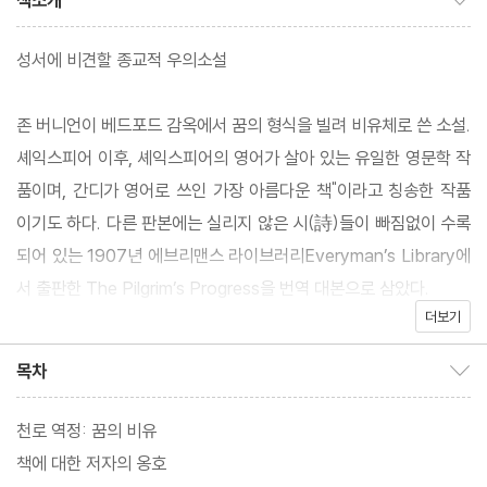
책소개
성서에 비견할 종교적 우의소설
존 버니언이 베드포드 감옥에서 꿈의 형식을 빌려 비유체로 쓴 소설.
셰익스피어 이후, 셰익스피어의 영어가 살아 있는 유일한 영문학 작
품이며, 간디가 영어로 쓰인 가장 아름다운 책"이라고 칭송한 작품
이기도 하다. 다른 판본에는 실리지 않은 시(詩)들이 빠짐없이 수록
되어 있는 1907년 에브리맨스 라이브러리Everyman’s Library에
서 출판한 The Pilgrim’s Progress을 번역 대본으로 삼았다.
더보기
한 순례자의 여로를 장엄한 서사시처럼 그려내고 있는 『천로역정』
목차
목차 보이기/감추기
의 내용은 1, 2부로 나뉜다. 1부에서는 무거운 짐을 짊어진 크리스천
이 가족을 남겨둔 채 고향을 떠나 천국에 이르는 길을 가는 여정을
천로 역정: 꿈의 비유
비유와 우화를 통해 묘사하고 있다. 천국으로 향해 걷는 그는 놀랄
책에 대한 저자의 옹호
만한 용기와 지혜로 여러 고난을 이겨내고 결국 천국에 이른다. 80