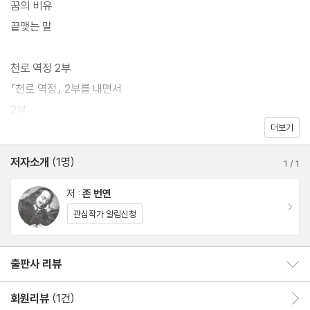
꿈의 비유
여 개 언어로 번역된 이 책은 기독교인이 아니더라도 각기 다른 문화
끝맺는 말
와 종교적 배경을 가진 사람들에게도 역시 인생에 대한 깊은 감명을
줄 것이다.
천로 역정 2부
『천로 역정』 2부를 내면서
2부
더보기
성전(聖戰)을 마치며 저자가 드리는 순례자 이야기에 대한 변호
저자소개
(1명)
1
/
1
역자 해설: 인간 영혼의 궁극적 지향점을 제시한 비유 문학의 대가,
존 버니언
저 :
존 번연
이동
존 버니언 연보
관심작가 알림신청
출판사 리뷰
출판사 리뷰 보이기/감추기
회원리뷰
(1건)
회원리뷰 이동