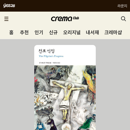
라운지
홈
추천
인기
신규
오리지널
내서재
크레마샵