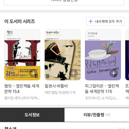
이 도서의 시리즈
내서재에 모두 추가
햄릿 - 열린책들 세계
필경사 바틀비
피그말리온 - 열린책
프
문학 154
들 세계문학 176
책
허먼 멜빌 저/윤희기 역
윌리엄 셰익스피어 저/박우
조지 버나드 쇼 저/김소임
메
수 역
역
도서정보
리뷰/한줄평
1/0
책소개 보이기/감추기