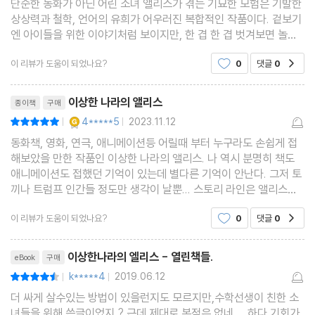
단순한 동화가 아닌 어린 소녀 앨리스가 겪는 기묘한 모험은 기발한
상상력과 철학, 언어의 유희가 어우러진 복합적인 작품이다. 겉보기
엔 아이들을 위한 이야기처럼 보이지만, 한 겹 한 겹 벗겨보면 놀랄
만큼 깊이 있는 세계가 펼쳐지는 작품이다
이 리뷰가 도움이 되었나요?
0
댓글
0
공감
리뷰제목
이상한 나라의 앨리스
종이책
구매
YES마니아 : 골드
4*****5
2023.11.12
평점10점
|
|
동화책, 영화, 연극, 애니메이션등 어릴때 부터 누구라도 손쉽게 접
해보았을 만한 작품인 이상한 나라의 앨리스. 나 역시 분명히 책도
애니메이션도 접했던 기억이 있는데 별다른 기억이 안난다. 그저 토
끼나 트럼프 인간들 정도만 생각이 날뿐... 스토리 라인은 앨리스라
는 여자 아이가 토끼굴을 타고 떨어져 도착한 이상에 나라에서 겪는
이 리뷰가 도움이 되었나요?
0
댓글
0
공감
모험에 대한 이야기이다. 가벼운 모험이야기
리뷰제목
이상한나라의 엘리스 - 열린책들.
eBook
구매
k*****4
2019.06.12
평점9점
|
|
더 싸게 살수있는 방법이 있을런지도 모르지만,수학선생이 친한 소
녀들을 위해 쓴글이었지 ? 근데 제대로 본적은 없네 .., 하다 기회가