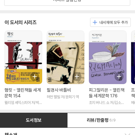
이 도서의 시리즈
내서재에 모두 추가
햄릿 - 열린책들 세계
필경사 바틀비
피그말리온 - 열린책
프
문학 154
들 세계문학 176
책
허먼 멜빌 저/윤희기 역
윌리엄 셰익스피어 저/박우
조지 버나드 쇼 저/김소임
메
수 역
역
도서정보
리뷰/한줄평
6/9
책소개 보이기/감추기