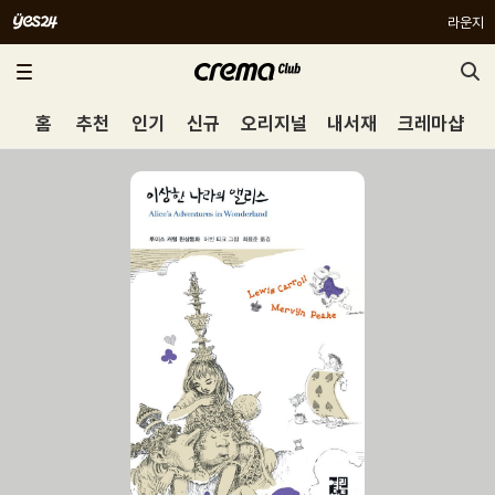
라운지
홈
추천
인기
신규
오리지널
내서재
크레마샵