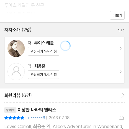
루이스 캐럴과 두 친구
루이스 캐럴 연보
더보기
저자소개
(2명)
1
/
1
저 :
루이스 캐롤
이동
관심작가 알림신청
역 :
최용준
이동
관심작가 알림신청
회원리뷰
(6건)
회원리뷰 이동
리뷰제목
이상한 나라의 앨리스
종이책
n******6
2013.07.18
평점10점
|
|
Lewis Carroll, 최용준 역, Alice’s Adventures in Wonderland,