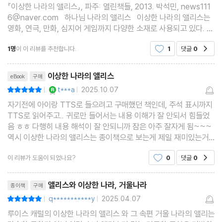
『이상한 나라의 앨리스』, 파주: 열린책들, 2013. 박석민, news111
6@naver.com 하나님 나라의 앨리스 이상한 나라의 앨리스는
영화, 연극, 만화, 심지어 게임까지 다양한 소재로 사용되고 있다. 그
래서 아마도 앨리스가 어떤 이야기인지는 대충이라고 다 알 듯하다.
1명
이 이 리뷰를 추천합니다.
1
댓글
0
공감
실제로 100년도 더 되었으니 할 말은 다
리뷰제목
이상한 나라의 앨리스
eBook
구매
YES마니아 : 로얄
t***a
2025.10.07
평점10점
|
|
자기전에 아이랑 TTS로 들으려고 구매했던 책인데, 주석 표시까지
TTS로 읽어주고.. 귀로만 들어서는 내용 이해가 잘 안되서 힘들었
음 ㅎㅎ 다행히 내용 해석이 잘 안되니까 잠은 아주 잘자게 됨~~~
역시 이상한 나라의 앨리스는 종이책으로 보는게 제일 재미있는거
같음^^
이 리뷰가 도움이 되었나요?
0
댓글
0
공감
리뷰제목
앨리스와 이상한 나라, 거울나라
종이책
구매
q***********y
2025.04.07
평점10점
|
|
루이스 캐럴의 이상한 나라의 앨리스 와 그 속편 거울 나라의 앨리는