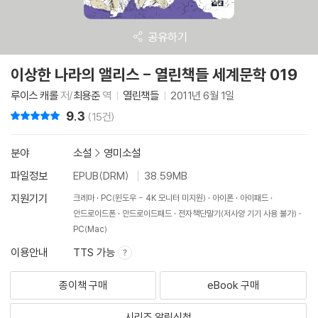
공유하기
이상한 나라의 앨리스 - 열린책들 세계문학 019
루이스 캐롤
저/
최용준
역
열린책들
2011년 6월 1일
9.3
리뷰 총점
(15건)
분야
소설
>
영미소설
파일정보
EPUB(DRM)
38.59MB
지원기기
크레마
PC(윈도우 - 4K 모니터 미지원)
아이폰
아이패드
안드로이드폰
안드로이드패드
전자책단말기(저사양 기기 사용 불가)
PC(Mac)
이용안내
TTS 가능
종이책 구매
eBook 구매
시리즈 알림신청