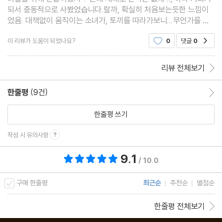
되서 충동적으로 사봤었습니다.랄까, 확실히 처음보는듯한 느낌이
었음. 대책없이 움직이는 소녀가, 토끼를 따라가보니...무언가를 먹
으면 크기가 달라지고 , 동물들과 말이 통하는(말이 통해도 말이 안
이 리뷰가 도움이 되었나요?
0
댓글
0
공감
통하지만, )신비한 세계였습니다. 랄까, 시를 이
리뷰 전체보기
한줄평
(9건)
한줄평 이동
한줄평 쓰기
작성 시 유의사항
9.1
총 평점 9.1점
/ 10.0
구매 한줄평
최근순
추천순
별점순
한줄평 전체보기