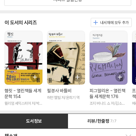
이 도서의 시리즈
내서재에 모두 추가
햄릿 - 열린책들 세계
필경사 바틀비
피그말리온 - 열린책
프
문학 154
들 세계문학 176
책
허먼 멜빌 저/윤희기 역
윌리엄 셰익스피어 저/박우
조지 버나드 쇼 저/김소임
메
수 역
역
도서정보
리뷰/한줄평
7/7
책소개 보이기/감추기