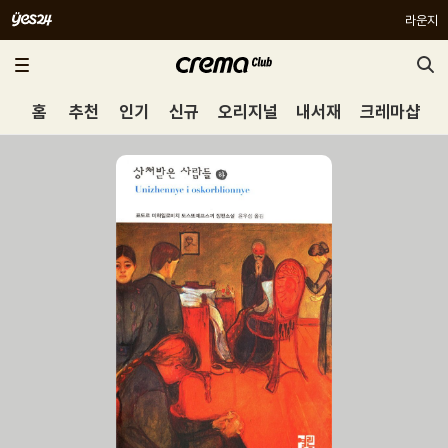
라운지
홈
추천
인기
신규
오리지널
내서재
크레마샵