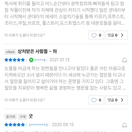
독서에 취미를 들이고 어느순간부터 문학장르에 빠져들게 됬고 점
점 작품이전에 작가 자체에 관심이 커지기 시작했다.밀란 쿤데라부
터 시작해서 쿤데라의 에세이 소설의기술을 통해 카프카,프루스트,
조이스,무질,브로흐, 톨스토이,도스토옙스키 등 대문호들을 알아가
며 그들이 궁금해졌다.도스토옙스키라는 작가, 그 사람 자체를 만나
이 리뷰가 도움이 되었나요?
0
댓글
0
공감
보고싶어졌다.그래서 그의 전작품을 모조리 독파해내
리뷰제목
상처받은 사람들 - 하
eBook
YES마니아 : 로얄
i****a
2021.01.13
평점10점
|
|
눈물을 머금게 하는 장면들을 만나고야 말았다.줄곧 쓰린 마음으로
지켜봐오던 소녀 넬리 때문이다.이 세상에 누군가는 절망을 타고나
서 절망을 짊어지고 살아가야 하는 운명을 가지고 있다. 그중엔 그
절망을 치유받아 행복한 삶을 경험하는 행운을 잡는 사람도 있고 영
영 복이란 건 마주쳐보지 못한 채 절망 속에서 생을 마감하는 사람도
이 리뷰가 도움이 되었나요?
0
댓글
0
공감
존재한다. 그것이 개인의 다짐이나 노력으로 어
리뷰제목
굿
종이책
구매
s*******o
2020.06.15
평점10점
|
|