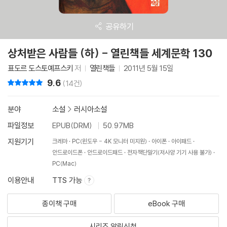
공유하기
상처받은 사람들 (하) - 열린책들 세계문학 130
표도르 도스토예프스키
저
열린책들
2011년 5월 15일
9.6
리뷰 총점
(14건)
분야
소설
>
러시아소설
파일정보
EPUB(DRM)
50.97MB
지원기기
크레마
PC(윈도우 - 4K 모니터 미지원)
아이폰
아이패드
안드로이드폰
안드로이드패드
전자책단말기(저사양 기기 사용 불가)
PC(Mac)
이용안내
TTS 가능
종이책 구매
eBook 구매
시리즈 알림신청