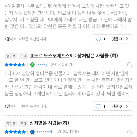
*아알료사 너무 싫다...뭐 어떻게 생겨서 그렇게 사랑 듬뿍 받고 있
는지 모르겠지만 그래도아.. 알료사 이 생키 너무 싫어... *됐어요,
알료샤, 가고 싶을 때 그녀에게 가세요. 나는 방금 그 일에 대해서 말
한 것은 아니었어요. 당신은 모든 것을 다 이해하지 못했어요. 누구
와 함께 있든지 간에 행복하세요. 당신의 마음이 내게 줄 수 있는 것
1명
이 이 리뷰를 추천합니다.
1
댓글
0
공감
보다 더 많은 것을 요구할 수는 없는 일이지
리뷰제목
표도르 도스또예프스끼 : 상처받은 사람들 (하)
종이책
구매
YES마니아 : 로얄
t****j
2017.09.26
평점9점
|
|
*나따샤 상당히 흥미로운 인물이다. 알료샤는 대체 어떤 사람일까
나도 한 번 만나보고 싶다.아니 어떻게 만나는 사람 족족 다 반하지?
라고 쓰고 그런 사람이 내 바로 곁에도 있다는 걸 알게 됐지요알료샤
놈들 상당하다..*개인적으로는 넬리에게 마음이 갔다. 딱한 넬리-
하지만 나는 네가 미쳐있을 때가 너무 좋아..*「왜, 왜 그가 죽었나
1명
이 이 리뷰를 추천합니다.
1
댓글
0
공감
요?」 그녀는 아주 깊은 슬픔을 담고 물었지만,
리뷰제목
상처받은 사람들(하)
종이책
구매
YES마니아 : 플래티넘
b******h
2024.11.19
평점10점
|
|