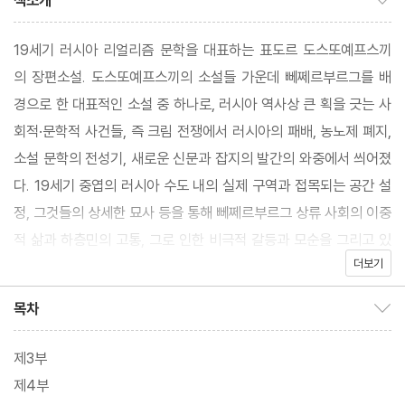
책소개
19세기 러시아 리얼리즘 문학을 대표하는 표도르 도스또예프스끼
의 장편소설. 도스또예프스끼의 소설들 가운데 뻬쩨르부르그를 배
경으로 한 대표적인 소설 중 하나로, 러시아 역사상 큰 획을 긋는 사
회적·문학적 사건들, 즉 크림 전쟁에서 러시아의 패배, 농노제 폐지,
소설 문학의 전성기, 새로운 신문과 잡지의 발간의 와중에서 씌어졌
다. 19세기 중엽의 러시아 수도 내의 실제 구역과 접목되는 공간 설
정, 그것들의 상세한 묘사 등을 통해 뻬쩨르부르그 상류 사회의 이중
적 삶과 하층민의 고통, 그로 인한 비극적 갈등과 모순을 그리고 있
더보기
다.
목차
목차 보이기/감추기
제3부
제4부