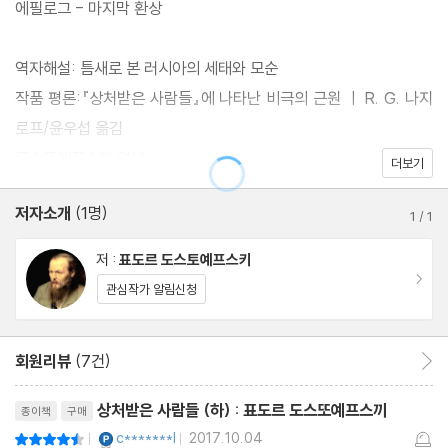
에필로그 - 마지막 환상
역자해설: 틈새로 본 러시아의 세태와 모순
작품 평론:『상처받은 사람들』에 나타난 비극의 근원 ㅣ R. G. 나지
로프/윤우섭 옮김
도스또예프스끼 연보
더보기
저자소개
(1명)
1
/
1
저 :
표도르 도스토예프스키
이동
관심작가 알림신청
회원리뷰
(7건)
회원리뷰 이동
리뷰제목
상처받은 사람들 (하) : 표도르 도스또예프스끼
종이책
구매
YES마니아 : 플래티넘
c*******l
2017.10.04
평점9점
|
|