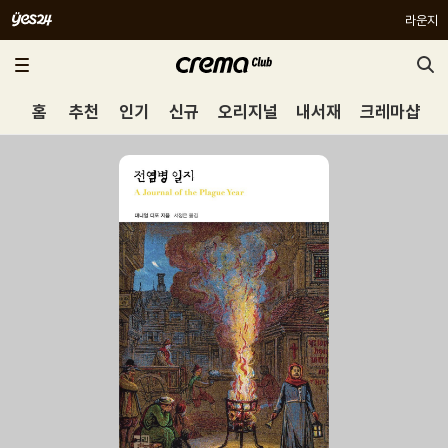
라운지
홈
추천
인기
신규
오리지널
내서재
크레마샵