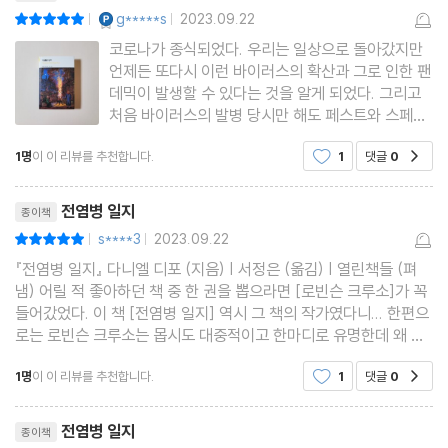
YES마니아 : 플래티넘
g*****s
2023.09.22
평점10점
|
|
코로나가 종식되었다. 우리는 일상으로 돌아갔지만
언제든 또다시 이런 바이러스의 확산과 그로 인한 팬
데믹이 발생할 수 있다는 것을 알게 되었다. 그리고
처음 바이러스의 발병 당시만 해도 페스트와 스페인
독감이 화제가 되었던 것도 어떻게 보면 그 증상이나
1명
이 이 리뷰를 추천합니다.
1
댓글
0
공감
상황이 비슷해서였을 것이다. 그 어느 때보다 활발
히 교류하던 세계가 순식간에 봉쇄를 겪었던 시절을
리뷰제목
떠올리며
전염병 일지
종이책
s****3
2023.09.22
평점10점
|
|
『전염병 일지』 다니엘 디포 (지음) | 서정은 (옮김) | 열린책들 (펴
냄) 어릴 적 좋아하던 책 중 한 권을 뽑으라면 [로빈슨 크루소]가 꼭
들어갔었다. 이 책 [전염병 일지] 역시 그 책의 작가였다니... 한편으
로는 로빈슨 크루소는 몹시도 대중적이고 한마디로 유명한데 왜 같
은 작가의 이 책은 비교적 주목받지 못했을까? 하는 생각이 들었다.
1명
이 이 리뷰를 추천합니다.
1
댓글
0
공감
작가 대니얼 디포는 지금식
리뷰제목
전염병 일지
종이책