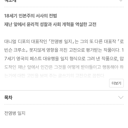
책소개
18세기 인본주의 서사의 전범
재난 앞에서 윤리적 성찰과 사회 개혁을 역설한 고전
대니얼 디포의 대표작인 『전염병 일지』는 그의 또 다른 대표작 『로
빈슨 크루소』 못지않게 영향을 끼친 고전으로 평가받는 작품이다. 1
7세기 영국의 페스트 대유행을 일지 형식으로 그려 낸 작품으로, 압
도적인 재난 앞에서 인간은 그것을 어떻게 받아들이고 행동해야 하
는가에 대한 고민을 보여 주는 글쓰기의 고전으로 꼽힌다.
더보기
디포는 1665년의 런던의 모습과, 최초의 감염자가 등장하고 뒤이
목차
목차 보이기/감추기
어 무섭게 확산되다가 절망의 끝에서 페스트가 사그라드는 일련의
상황을 촘촘하고 세밀하게 묘사한다. 독자는 무려 4세기 전의 영국
전염병 일지
으로 이동해 그 모든 고통과 절망을 목격하게 되는데, 그 재난의 풍
경이 때때로 몹시 낯익은 것으로 다가오기도 한다. 특히 코로나19를