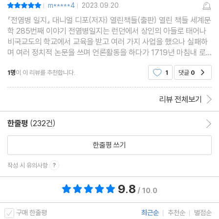
m*****4
2023.09.20
평점10점
|
|
『전염병 일지』 대니얼 디포(저자) 열린책들(출판) 열린 책들 세계문
학 285번째 이야기 전염병일지는 런던에서 상인의 아들로 태어나
비국교도의 학교에서 교육을 받고 여러 가지 사업을 했으나 실패하
며 여러 정치적 논문을 쓰며 언론활동을 하다가 1719년 마침내 로
빈슨 크루소를 발표하며 명성을 얻은 작가 대니얼 디포의 작품입니
1명
이 이 리뷰를 추천합니다.
1
댓글
0
공감
다. 대한민국뿐만 아니라 전 세계가 코
리뷰 전체보기
한줄평
(232건)
한줄평 이동
한줄평 쓰기
작성 시 유의사항
9.8
총 평점 9.8점
/ 10.0
구매 한줄평
최근순
추천순
별점순