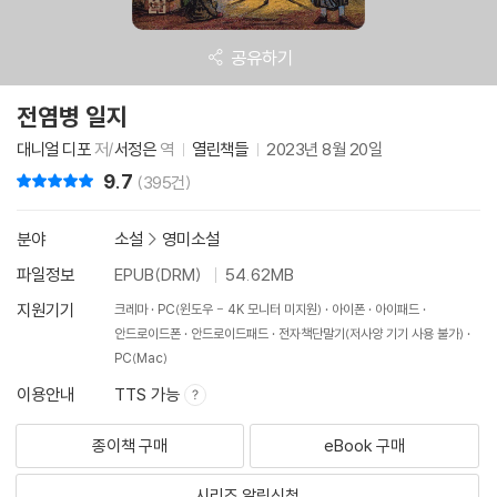
공유하기
전염병 일지
대니얼 디포
저/
서정은
역
열린책들
2023년 8월 20일
9.7
리뷰 총점
(395건)
분야
소설
>
영미소설
파일정보
EPUB(DRM)
54.62MB
지원기기
크레마
PC(윈도우 - 4K 모니터 미지원)
아이폰
아이패드
안드로이드폰
안드로이드패드
전자책단말기(저사양 기기 사용 불가)
PC(Mac)
이용안내
TTS 가능
종이책 구매
eBook 구매
시리즈 알림신청