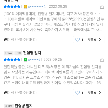
YES마니아 : 골드
c********4
2023.09.29
평점10점
|
|
[100% 페이백][대여] 전염병 일지대니얼 디포 저/서정은 역ㆍㆍ
ㆍ100퍼센트 페이백 이벤트로 구매해 읽어보았어요.전염병하면 누
구나 금방 떠올리지 않을까싶은.. 페스트(흑사병) 창궐 당시의 일지
였어요. 흑사병에 사람들이 죽어가기 시작하는 과정에서의 한 사람
으로서의 기록에 더욱 그 상황에 몰입하면서 읽을 수 있었어요. 흑사
1명
이 이 리뷰를 추천합니다.
1
댓글
0
공감
병이란 걸 처음 알았을 당시에도 무시무시하다고 느꼈
리뷰제목
전염병 일지
eBook
구매
YES마니아 : 로얄
c*****5
2023.09.25
평점10점
|
|
열린책들 출판, 대니얼 디포 저/서정은 역 작가님의 전염병 일지를
읽고 작성하는 리뷰입니다. 페이백 이벤트를 하고 있어 구매하게 되
었습니다. 로빈슨 크루소 작가의 작품인데 소설보다는 일종의 르포
같은 느낌이라 비교적 담담하게 읽어갈 수 있었습니다. 화자는 166
5년 페스트가 유행하던 시기의 평범한 런던 시민으로 사회 전체를
1명
이 이 리뷰를 추천합니다.
1
댓글
0
공감
조망하며 어떻게 위기를 극복해야 하는지를 설명합
리뷰제목
전염병 일지
종이책