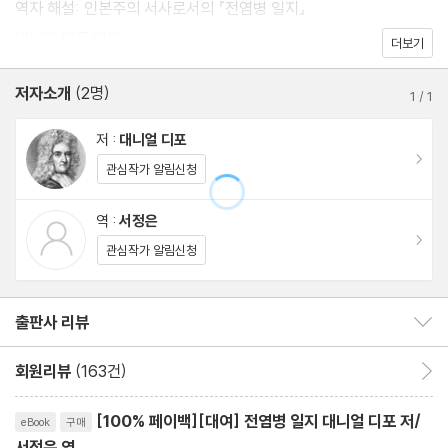
역자 해설: 인본주의 서사로서의 『전염병 일지』
겪은 우리에게 이 글이 주는 실감은 사뭇 다를 수밖에 없을 것이다.
대니얼 디포 연보
더보기
저자소개
(2명)
1
/
1
저 :
대니얼 디포
이동
관심작가 알림신청
역 :
서정은
이동
관심작가 알림신청
출판사 리뷰
출판사 리뷰 보이기/감추기
회원리뷰
(163건)
회원리뷰 이동
리뷰제목
[100% 페이백][대여] 전염병 일지 대니얼 디포 저/
eBook
구매
서정은 역