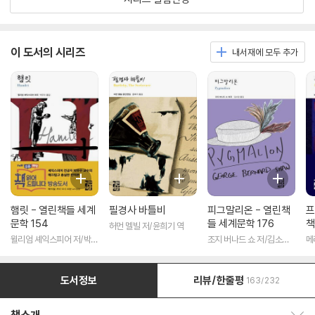
이 도서의 시리즈
내서재에 모두 추가
햄릿 - 열린책들 세계
필경사 바틀비
피그말리온 - 열린책
프
문학 154
들 세계문학 176
책
허먼 멜빌 저/윤희기 역
윌리엄 셰익스피어 저/박우
조지 버나드 쇼 저/김소임
메
수 역
역
도서정보
리뷰/한줄평
163/232
책소개 보이기/감추기