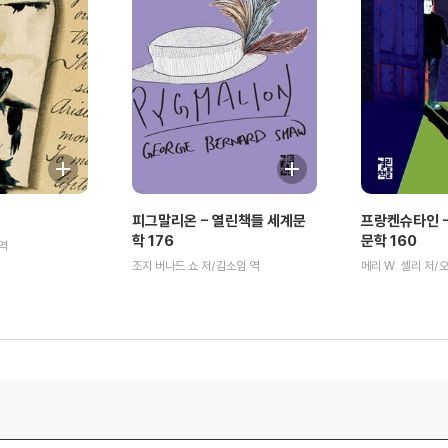
피그말리온 - 열린책들 세계문
프랑켄슈타인 -
학 176
문학 160
역
조지 버나드 쇼 저/김소임 역
메리 W. 셸리 저/