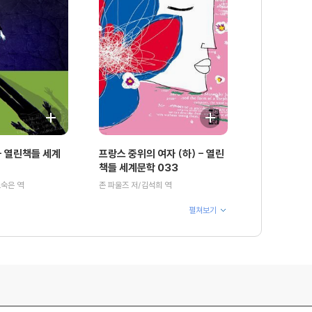
 열린책들 세계
프랑스 중위의 여자 (하) - 열린
책들 세계문학 033
오숙은 역
존 파울즈 저/김석희 역
펼쳐보기