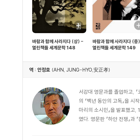
바람과 함께 사라지다 (상) -
바람과 함께 사라지다 (중)
열린책들 세계문학 148
열린책들 세계문학 149
역 : 안정효
(AHN, JUNG-HYO,安正孝)
서강대 영문과를 졸업하고, 
의 『백년 동안의 고독』을 시작
마리의 소시민』을 발표했고, 1
였다. 영문판 『하얀 전쟁』과 『