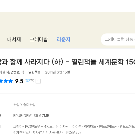
내서재
크레마샵
라운지
크레마클럽 상품
과 함께 사라지다 (하) - 열린책들 세계문학 15
미첼
저/
안정효
역
열린책들
2011년 6월 15일
9.5
(
32
건)
소설
>
영미소설
보
EPUB(DRM)
35.67MB
기
크레마
PC(윈도우 - 4K 모니터 미지원)
아이폰
아이패드
안드로이드폰
안드로이드
전자책단말기(저사양 기기 사용 불가)
PC(Mac)