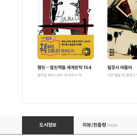
햄릿 - 열린책들 세계문학 154
필경사 바틀비
윌리엄 셰익스피어 저/박우수 역
허먼 멜빌 저/윤희기 
바람과 함께 사라지다 (하) - 열린책들 세계문학 150
도서정보
리뷰/한줄평
(11/
21
)