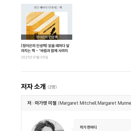
정아은의 인생책
[정아은의 인생책] 읽을 때마다 달
라지는 책 - 『바람과 함께 사라지
다』
2021년 01월 05일
저자 소개
(2명)
저 : 마가렛 미첼
(Margaret Mitchell,Margaret Munner
작가 한마디