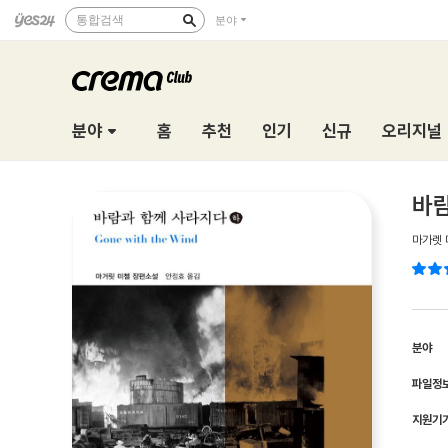
통합검색
분야
분야
홈
추천
인기
신규
오리지널
바람
마가렛 
분야
파일정
지원기