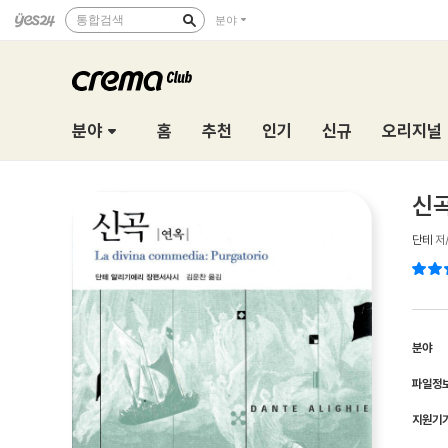
통합검색
분야
분야
홈
추천
인기
신규
오리지널
신곡
단테
저
분야
파일정
지원기