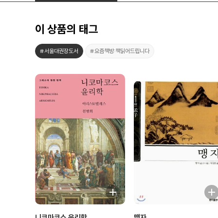
이 상품의 태그
#서울대권장도서
#요즘책방:책읽어드립니다
니코마코스 윤리학
맹자