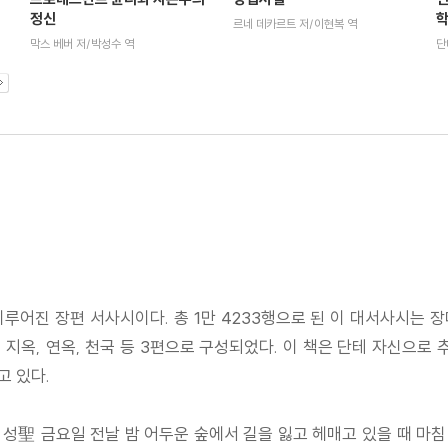
학
정신
르네 데카르트 저/이현복 역
단
막스 베버 저/박성수 역
이루어진 장편 서사시이다. 총 1만 4233행으로 된 이 대서사시는
지옥, 연옥, 천국 등 3편으로 구성되었다. 이 책은 단테 자신으로 
고 있다.
해 성聖 금요일 전날 밤 어두운 숲에서 길을 잃고 헤매고 있을 때