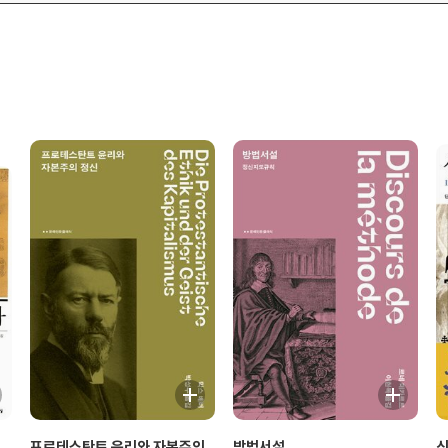
신
프로테스탄트 윤리와 자본주의
방법서설