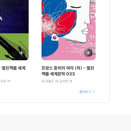
 열린책들 세계
프랑스 중위의 여자 (하) - 열린
책들 세계문학 033
오숙은 역
존 파울즈 저/김석희 역
펼쳐보기