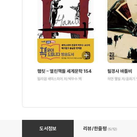
햄릿 - 열린책들 세계문학 154
필경사 바틀비
윌리엄 셰익스피어 저/박우수 역
허먼 멜빌 저/윤희기 
신곡 (연옥) - 열린책들 세계문학 094
도서정보
리뷰/한줄평
(5/
12
)