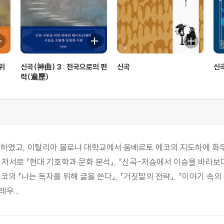
 위
신곡(神曲) 3 : 천국으로의 편
신곡
신
력(遍歷)
였고, 이탈리아 볼로냐 대학교에서 움베르토 에코의 지도하에 화두
저서로 『현대 기호학과 문화 분석』, 『신곡-저승에서 이승을 바라보다
코의 『나는 독자를 위해 글을 쓴다』, 『거짓말의 전략』, 『이야기 속의 독
우...