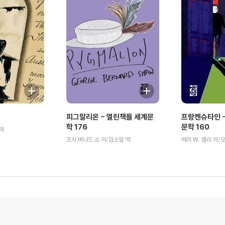
피그말리온 - 열린책들 세계문
프랑켄슈타인 -
학 176
문학 160
역
조지 버나드 쇼 저/김소임 역
메리 W. 셸리 저/