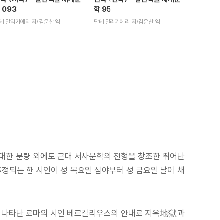
 093
학 95
테 알리기에리 저/김운찬 역
단테 알리기에리 저/김운찬 역
 장대한 분량 외에도 근대 서사문학의 전형을 창조한 뛰어난
추정되는 한 시인이 성 목요일 심야부터 성 금요일 날이 채
 마침 나타난 로마의 시인 베르길리우스의 안내로 지옥地獄과