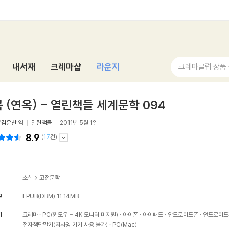
내서재
크레마샵
라운지
크레마클럽 상품
 (연옥) - 열린책들 세계문학 094
/
김운찬
역
열린책들
2011년 5월 1일
8.9
(
17
건)
소설
>
고전문학
보
EPUB(DRM)
11.14MB
기
크레마
PC(윈도우 - 4K 모니터 미지원)
아이폰
아이패드
안드로이드폰
안드로이드
전자책단말기(저사양 기기 사용 불가)
PC(Mac)