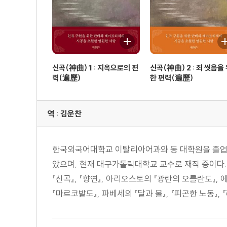
신곡(神曲) 1 : 지옥으로의 편
신곡(神曲) 2 : 죄 씻음을
력(遍歷)
한 편력(遍歷)
역 : 김운찬
한국외국어대학교 이탈리아어과와 동 대학원을 졸업하
았으며, 현재 대구가톨릭대학교 교수로 재직 중이다. 
『신곡』, 『향연』, 아리오스토의 『광란의 오를란도』, 에
『마르코발도』, 파베세의 『달과 불』, 『피곤한 노동』, 『레