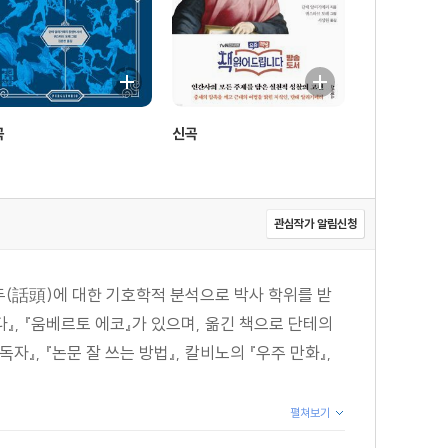
곡
신곡
관심작가 알림신청
(話頭)에 대한 기호학적 분석으로 박사 학위를 받
』, 『움베르토 에코』가 있으며, 옮긴 책으로 단테의
자』, 『논문 잘 쓰는 방법』, 칼비노의 『우주 만화』,
펼쳐보기