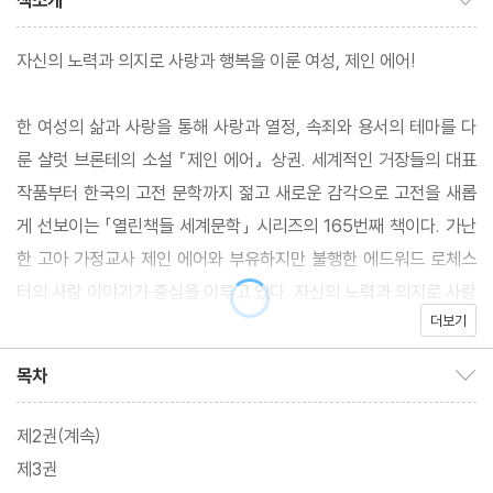
책소개
자신의 노력과 의지로 사랑과 행복을 이룬 여성, 제인 에어!
한 여성의 삶과 사랑을 통해 사랑과 열정, 속죄와 용서의 테마를 다
룬 샬럿 브론테의 소설 『제인 에어』 상권. 세계적인 거장들의 대표
작품부터 한국의 고전 문학까지 젊고 새로운 감각으로 고전을 새롭
게 선보이는 「열린책들 세계문학」 시리즈의 165번째 책이다. 가난
한 고아 가정교사 제인 에어와 부유하지만 불행한 에드워드 로체스
터의 사랑 이야기가 중심을 이루고 있다. 자신의 노력과 의지로 사랑
더보기
과 행복, 나아가 자아실현까지 이뤄낸 여주인공의 모습을 통해 매혹
적인 여성상을 보여준다.
목차
목차 보이기/감추기
제2권(계속)
제3권