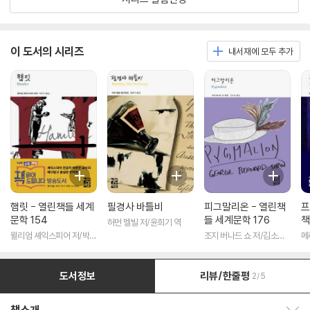
이 도서의 시리즈
내서재에 모두 추가
햄릿 - 열린책들 세계
필경사 바틀비
피그말리온 - 열린책
프
문학 154
들 세계문학 176
책
허먼 멜빌 저/윤희기 역
윌리엄 셰익스피어 저/박우
조지 버나드 쇼 저/김소임
메
수 역
역
도서정보
리뷰/한줄평
2/5
책소개 보이기/감추기