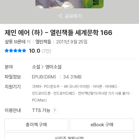
공유하기
제인 에어 (하) - 열린책들 세계문학 166
샬롯 브론테
저
열린책들
2011년 9월 25일
10.0
리뷰 총점
(7건)
분야
소설
>
영미소설
파일정보
EPUB(DRM)
34.31MB
지원기기
크레마
PC(윈도우 - 4K 모니터 미지원)
아이폰
아이패드
안드로이드폰
안드로이드패드
전자책단말기(저사양 기기 사용 불가)
PC(Mac)
이용안내
TTS 가능
종이책 구매
eBook 구매
시리즈 알림신청