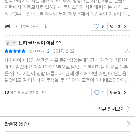
천덕꾸러기로 지낼 때와 로우드에서 성장하던 시기, 2부는 손필드
저택에서 가정교사로 일하면서 로체스터와 사랑에 빠지는 시기, 그
리고 3부는 손필드를 떠나와 무어 하우스에서 독립적인 여성이 되
고, 나중에는 펀딘으로 돌아와 로체스터와 다시 만나 결혼에 이르는
5명
이 이 리뷰를 추천합니다.
5
댓글
0
공감
시기로 이루어져 있다. 제인 에어의 시점에서 과거를
리뷰제목
괜히 클래식이 아님 ^^
종이책
b*******2
2017.12.22
평점10점
|
|
제인에어 (하)권 상권은 사흘 동안 읽었는데이건 하권은 몇 시간만
에 다 읽었네요 어릴 때 축약본으로 읽었는데열린책들 판으로 원본
을 읽으니기분이 정말 다릅니다. 근데 생각해 보면 어릴 때 원본을
읽었어도 잘 이해하지 못했을 듯 ^^ 괜히 고전이 아니네요양장이라
소장 가치도 있고책 넘기는 느낌이 너무 좋습니다.가격도 저렴하고
1명
이 이 리뷰를 추천합니다.
1
댓글
0
공감
요 ㅎㅎ 좋은 부분 밑에 적습니다.지금부터 말하는
리뷰 전체보기
한줄평
(5건)
한줄평 이동