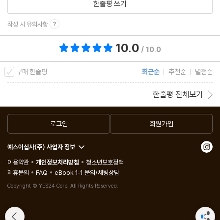
한줄평 쓰기
작성 시 유의사항
10.0
총 평점 10.0점
/ 10.0
구매 한줄평
최근순
추천순
별점순
한줄평 전체보기
로그인
회원가입
예스이십사(주) 사업자 정보
이용약관
개인정보처리방침
청소년보호정책
제휴문의
FAQ
eBook 1:1 문의/채팅상담
Copyright © YES24 Corp. All Rights Reserved.