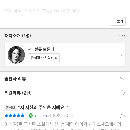
역자 해설: 의미의 보고(寶庫) 『제인 에어』
샬럿 브론테 연보
더보기
저자소개
(1명)
1
/
1
저 :
샬롯 브론테
이동
관심작가 알림신청
출판사 리뷰
출판사 리뷰 보이기/감추기
회원리뷰
(2건)
회원리뷰 이동
리뷰제목
“저 자신의 주인은 저예요.”
종이책
YES마니아 : 로얄
n*****m
2023.10.31
평점10점
|
|
3부(권)로 구성된 소설에서 1부는 제인 에어가 게이츠헤드에서의