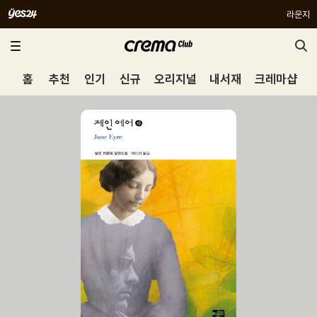
라운지
홈
추천
인기
신규
오리지널
내서재
크레마샵