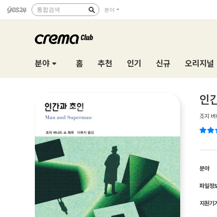
통합검색
분야
분야
홈
추천
인기
신규
오리지널
인간
조지 버
분야
파일정
지원기