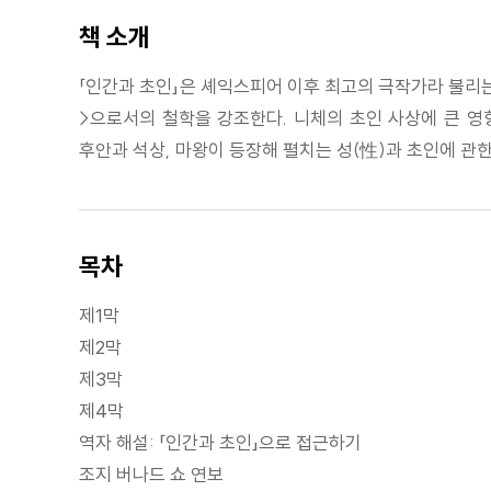
책 소개
「인간과 초인」은 셰익스피어 이후 최고의 극작가라 불리는
>으로서의 철학을 강조한다. 니체의 초인 사상에 큰 영
후안과 석상, 마왕이 등장해 펼치는 성(性)과 초인에 관한
목차
제1막
제2막
제3막
제4막
역자 해설: 「인간과 초인」으로 접근하기
조지 버나드 쇼 연보