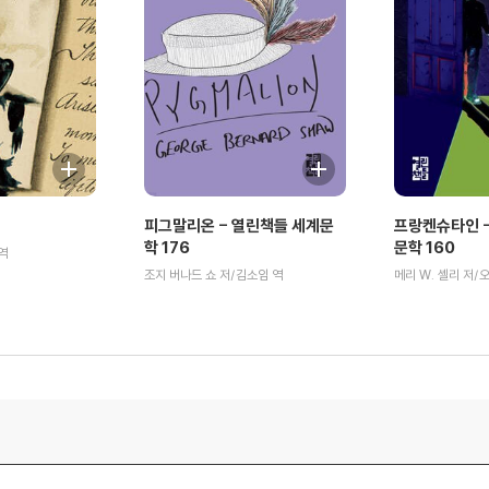
피그말리온 - 열린책들 세계문
프랑켄슈타인 -
학 176
문학 160
역
조지 버나드 쇼 저/김소임 역
메리 W. 셸리 저/