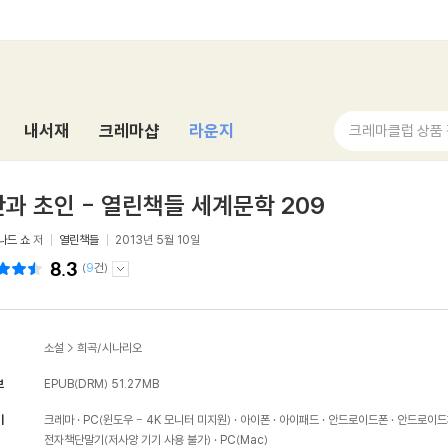
내서재
크레마샵
라운지
크레마클럽 상품
과 초인 - 열린책들 세계문학 209
나드 쇼
저
열린책들
2013년 5월 10일
8.3
(
9
건)
소설
>
희곡/시나리오
보
EPUB(DRM)
51.27MB
기
크레마
PC(윈도우 - 4K 모니터 미지원)
아이폰
아이패드
안드로이드폰
안드로이드
전자책단말기(저사양 기기 사용 불가)
PC(Mac)