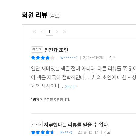
회원 리뷰
(4건)
1
인간과 초인
종이책
w******1
2017-11-29
신고
|
|
|
일단 재미있는 책은 절대 아니다. 다른 리뷰들 쭉 
이 책은 지극히 철학적인데, 니체의 초인에 대한 사
체의 사상이나...
더보기
1명
이 이 리뷰를 추천합니다.
지루했다는 리뷰를 믿을 수 없다
eBook
k****t
2018-10-17
신고
|
|
|