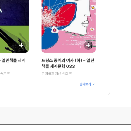
 열린책들 세계
프랑스 중위의 여자 (하) - 열린
책들 세계문학 033
오숙은 역
존 파울즈 저/김석희 역
펼쳐보기