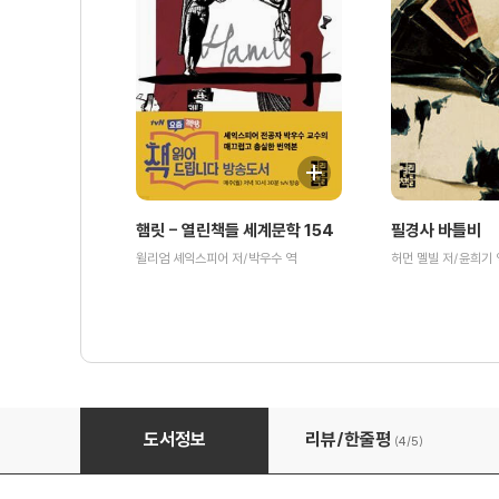
햄릿 - 열린책들 세계문학 154
필경사 바틀비
윌리엄 셰익스피어 저/박우수 역
허먼 멜빌 저/윤희기 
인간과 초인 - 열린책들 세계문학 209
도서정보
리뷰/한줄평
(4/
5
)