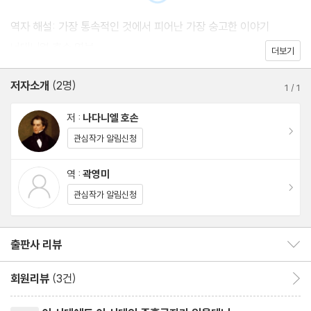
으로 기운다. 죄를 바라보는 호손의 관점은 헤스터 프린의 삶에 대한
역자 해설: 가장 통속적인 것에서 피어난 가장 숭고한 이야기
묘사에서 확실히 드러난다.
너대니얼 호손 연보
더보기
호손이 헤스터를 통해 보여 주는 죄의 성격은 당시의 기독교적 관점
저자소개
(2명)
1
/
1
과 자못 상반되게 나타난다. 죽어 마땅한 「간통의 죄」를 범한 헤스터
저 :
나다니엘 호손
프린을, 호손은 죄의식에 짓눌려 고개 숙인 채 살도록 버려두지 않는
이동
관심작가 알림신청
다. 죄의 표식인 주홍 글자는 아이러니하게도 청교도 사회의 배타성
과 편협함에 맞서는 무기요, 딛고 일어서는 발판으로 작용한다. 죄악
역 :
곽영미
의 글자를 통해 호손은 결국 편협한 사회가 아닌 자유롭고 평등한 사
이동
관심작가 알림신청
회를 꿈꾸며, 그 사회는 결국 개인이 타자에게 손 내미는 따스한 사
회임을 암시한다.
출판사 리뷰
출판사 리뷰 보이기/감추기
회원리뷰
(3건)
회원리뷰 이동
리뷰제목