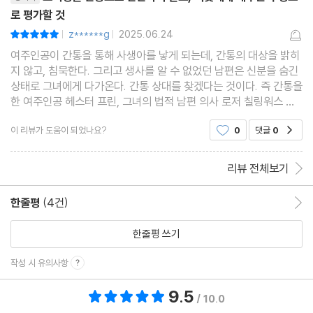
로 평가할 것
z******g
2025.06.24
평점10점
|
|
여주인공이 간통을 통해 사생아를 낳게 되는데, 간통의 대상을 밝히
지 않고, 침묵한다. 그리고 생사를 알 수 없었던 남편은 신분을 숨긴
상태로 그녀에게 다가온다. 간통 상대를 찾겠다는 것이다. 즉 간통을
한 여주인공 헤스터 프린, 그녀의 법적 남편 의사 로저 칠링워스 그
리고 간통남 아서 딤즈데일 목사의 삼각 관계를 그리는 것 같지만,
이 리뷰가 도움이 되었나요?
0
댓글
0
공감
애정에 대한 이야기가 거의 없다. 이 책의
리뷰 전체보기
한줄평
(4건)
한줄평 이동
한줄평 쓰기
작성 시 유의사항
9.5
총 평점 9.5점
/ 10.0