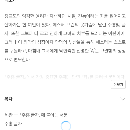
책소개
청교도의 엄격한 윤리가 지배하던 시절, 간통이라는 죄를 짊어지고
살아가는 한 여인이 있다. 헤스터 프린의 옷가슴에 달린 주홍빛 글
자. 또한 그보다 더 크고 진하게 그녀의 치부를 드러내는 어린아이.
그러나 이 죄악의 상징이자 악덕의 부산물을 통해 헤스터는 스스로
를 구원하고, 마침내 그녀에게 낙인찍힌 선명한 'A'는 고결함의 상징
으로 변모한다.
『주홍 글자』에서 가장 중요한 주제는 단연 「죄」를 둘러싼 문제이다.
더보기
호손은 작품의 도입부를 여주인공이 죗값을 치르고 감옥 문을 나서
는 장면에서 시작함으로써 그 초점을 정열의 과정이 아닌 정열의 결
목차
목차 보이기/감추기
과에 맞추고 있다. 그러나 작품 초반에 「인간의 연약함과 슬픔에 관
한 이야기」라고 밝혔듯이, 호손의 관심은 옳고 그른 도덕의 문제보
세관 -- 『주홍 글자』에 붙이는 서문
다 죄가 빚어낸 영향, 다시 말해 죄로 인한 소외와 고독, 죄를 숨기는
주홍 글자
것의 고뇌와 고통, 타인의 죄를 파헤치려는 지성의 오만이 부른 비극