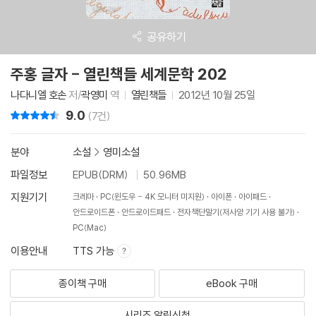
공유하기
주홍 글자 - 열린책들 세계문학 202
나다니엘 호손
저/
곽영미
역
열린책들
2012년 10월 25일
9.0
리뷰 총점
(7건)
분야
소설
>
영미소설
파일정보
EPUB(DRM)
50.96MB
지원기기
크레마
PC(윈도우 - 4K 모니터 미지원)
아이폰
아이패드
안드로이드폰
안드로이드패드
전자책단말기(저사양 기기 사용 불가)
PC(Mac)
이용안내
TTS 가능
종이책 구매
eBook 구매
시리즈 알림신청