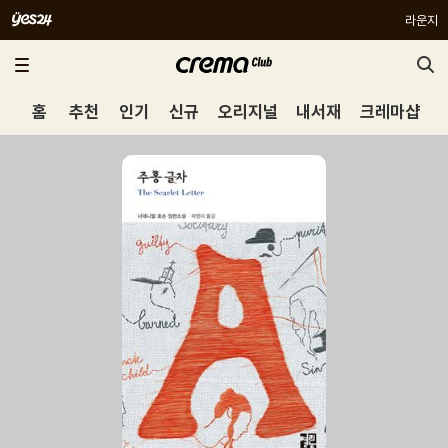
라운지
홈
추천
인기
신규
오리지널
내서재
크레마샵