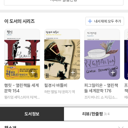
이 도서의 시리즈
내서재에 모두 추가
햄릿 - 열린책들 세계
필경사 바틀비
피그말리온 - 열린책
프
문학 154
들 세계문학 176
책
허먼 멜빌 저/윤희기 역
윌리엄 셰익스피어 저/박우
조지 버나드 쇼 저/김소임
메
수 역
역
도서정보
리뷰/한줄평
3/4
책소개 보이기/감추기