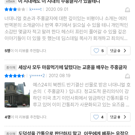
이 시대에도 이 시대의 주홍글자가 있을테니
eBook
k****t
2020.09.01
평점6점
|
|
너대니얼 호손과 주홍글자에 대한 깊이있는 비평이나 소개는 여러
번역본의 소개글이나 번역 후기에서 읽으실 수 있을 테니 개인적인
소감만 몇글자 적고 말려 한다.헤스터 프린이 풀어갈 수 있을 깊은
이야기들이 더 있을 듯 했는데 딤스데일 목사가 회개하고 죄의식을
해소하는 과정을 카타르시스를 느끼라며 던져주고 일단락 될 줄은
5명
이 이 리뷰를 추천합니다.
5
댓글
0
공감
미쳐 몰랐다. 소설의 서술방식도 옛소설이라 그런
리뷰제목
세상사 모두 마음먹기에 달렸다는 교훈을 배우는 주홍글자
종이책
y*****2
2012.08.19
평점9점
|
|
예스24의 북켄드 반기결산 선물로 받은 너대니얼 호
손의 ＜주홍글자＞입니다. 청교도적 윤리의식이 강
하던 미국 초기 이민사회에서 엄금하던 간통죄를 다
루고 있어 이미 간통죄가 사문화되고 있는 요즈음 간
통에 대한 사회적 규제라는 시각으로만 좁혀 본다면
4명
이 이 리뷰를 추천합니다.
4
댓글
8
공감
공감하기 어려울 수 있다고도 하겠습니다. 하지만 1
9세기 초에 활동한 작가가 발굴한 18세기의 사건을
리뷰제목
토대로 하여 쓴 소설
도덕성을 간통으로 판단하지 말고, 이웃에게 베푸는 우정으
종이책