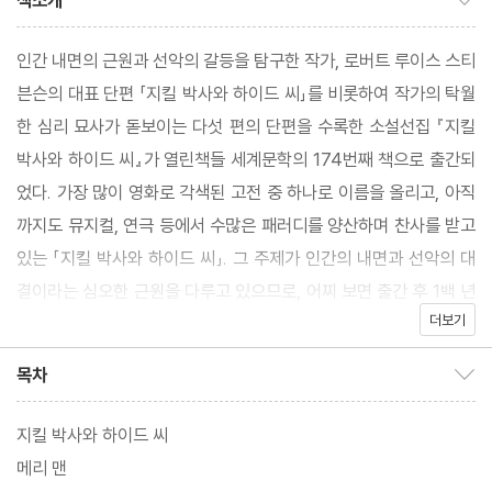
책소개
인간 내면의 근원과 선악의 갈등을 탐구한 작가, 로버트 루이스 스티
븐슨의 대표 단편 「지킬 박사와 하이드 씨」를 비롯하여 작가의 탁월
한 심리 묘사가 돋보이는 다섯 편의 단편을 수록한 소설선집 『지킬
박사와 하이드 씨』가 열린책들 세계문학의 174번째 책으로 출간되
었다. 가장 많이 영화로 각색된 고전 중 하나로 이름을 올리고, 아직
까지도 뮤지컬, 연극 등에서 수많은 패러디를 양산하며 찬사를 받고
있는 「지킬 박사와 하이드 씨」. 그 주제가 인간의 내면과 선악의 대
결이라는 심오한 근원을 다루고 있으므로, 어찌 보면 출간 후 1백 년
더보기
이 훨씬 지난 지금까지 거론되는 것도 당연하달 수 있을 것이다.
목차
목차 보이기/감추기
부유하고 전통적이며 매우 종교적인 도시, 하지만 그 이면에는 자유
분방하고 매음굴, 어두운 인물들, 은밀한 거래로 가득한 에든버러.
지킬 박사와 하이드 씨
스티븐슨이 태어나 성장한 이 도시의 극명한 대비는 그에게 깊은 인
메리 맨
상을 남겼을 뿐 아니라 이후 그의 작품에 독특한 테마를 제공했다.