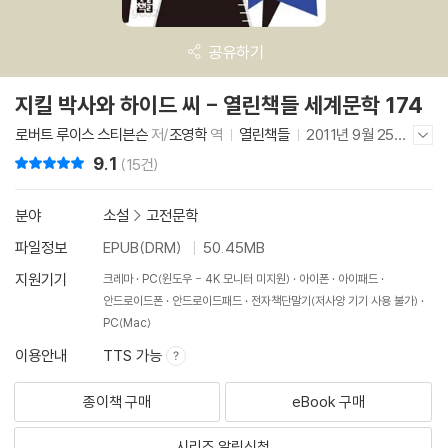
공유하기
지킬 박사와 하이드 씨 - 열린책들 세계문학 174
로버트 루이스 스티븐슨
저/
조영학
역
열린책들
2011년 9월 25일
저자/출판사 더보기/감추기
9.1
리뷰 총점
(15건)
분야
소설
>
고전문학
파일정보
EPUB(DRM)
50.45MB
지원기기
크레마
PC(윈도우 - 4K 모니터 미지원)
아이폰
아이패드
안드로이드폰
안드로이드패드
전자책단말기(저사양 기기 사용 불가)
PC(Mac)
이용안내
TTS 가능
종이책 구매
eBook 구매
시리즈 알림신청