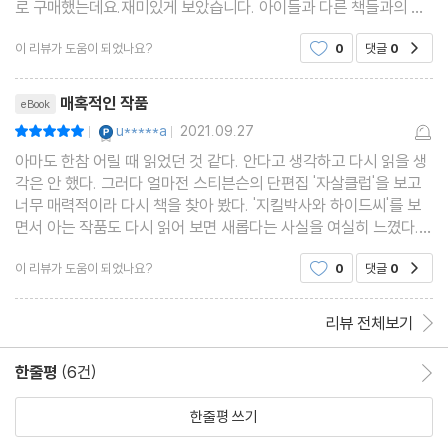
로 구매했는데요.재미있게 보았습니다. 아이들과 다른 책들과의 번
역의 차이도 찾아보면서 의미있었어요. 워낙 유명한 이야기인데, 같
이 리뷰가 도움이 되었나요?
0
댓글
0
공감
은 작가의 다른 단편들도 읽는 재미가 있었습니다.
리뷰제목
매혹적인 작품
eBook
YES마니아 : 플래티넘
u*****a
2021.09.27
평점10점
|
|
아마도 한참 어릴 때 읽었던 것 같다. 안다고 생각하고 다시 읽을 생
각은 안 했다. 그러다 얼마전 스티븐슨의 단편집 '자살클럽'을 보고
너무 매력적이라 다시 책을 찾아 봤다. '지킬박사와 하이드씨'를 보
면서 아는 작품도 다시 읽어 보면 새롭다는 사실을 여실히 느꼈다.
나는 지킬박사가 하이드로 변하는걸 괴로워 하는 기억만 있었다. 그
이 리뷰가 도움이 되었나요?
0
댓글
0
공감
러나 지킬박사는 하이드로 변하자 모든 구속에
리뷰 전체보기
한줄평
(6건)
한줄평 이동
한줄평 쓰기