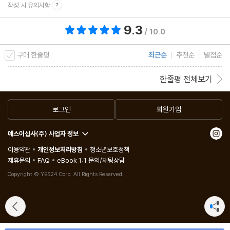
작성 시 유의사항
9.3
총 평점 9.3점
/ 10.0
구매 한줄평
최근순
추천순
별점순
한줄평 전체보기
로그인
회원가입
예스이십사(주) 사업자 정보
이용약관
개인정보처리방침
청소년보호정책
제휴문의
FAQ
eBook 1:1 문의/채팅상담
Copyright © YES24 Corp. All Rights Reserved.