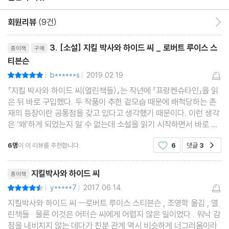
회원리뷰
(9건)
회원리뷰 이동
리뷰제목
3. [소설] 지킬 박사와 하이드 씨 _ 로버트 루이스 스
종이책
구매
티븐슨
b******s
2019.02.19
평점10점
|
|
『지킬 박사와 하이드 씨(열린책들)』는 작년에 「프랑켄슈타인」을 읽
은 뒤 바로 구입했다. 두 작품이 추한 겉모습 때문에 배척당하는 존
재의 등장이란 공통점을 갖고 있다고 생각했기 때문이다. 이런 생각
은 ‘왜’하게 되었는지 알 수 없는데 소설을 읽기 시작하면서 바로 내
가 또 착각했다는 사실을 깨달았다. 최근에 혼자서 헛다리짚는 경우
6명
이 이 리뷰를 추천합니다.
6
댓글
3
공감
가 몇 차례 있어서 정말, 진심으로 깜짝
리뷰제목
지킬박사와 하이드 씨
종이책
y*****7
2017.06.14
평점9점
|
|
지킬박사와 하이드 씨 ㅡ로버트 루이스 스티븐슨 , 조영학 옮김 , 열
린책들 물론 이것은 어터슨 씨에게 어렵지 않은 일이었다 . 워낙 감
정을 내비치지 않는 데다가 친분 관계 역시 비슷하게 너그러움이라