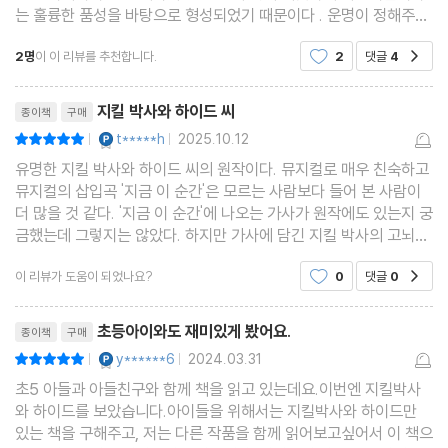
는 훌륭한 품성을 바탕으로 형성되었기 때문이다 . 운명이 정해주는
대로 친구들을 받아들이는 건 소심한 사람들의 특징인데 , 이 변호사
2명
이 이 리뷰를 추천합니다.
2
댓글
4
공감
가 바로 그랬다 . 그의 친구들은 친척 아니
리뷰제목
지킬 박사와 하이드 씨
종이책
구매
YES마니아 : 플래티넘
t*****h
2025.10.12
평점10점
|
|
유명한 지킬 박사와 하이드 씨의 원작이다. 뮤지컬로 매우 친숙하고
뮤지컬의 삽입곡 '지금 이 순간'은 모르는 사람보다 들어 본 사람이
더 많을 것 같다. '지금 이 순간'에 나오는 가사가 원작에도 있는지 궁
금했는데 그렇지는 않았다. 하지만 가사에 담긴 지킬 박사의 고뇌?
는 책에서도 만날 수 있었다. 생각보다 철학적인 책이어서 내용을 다
이 리뷰가 도움이 되었나요?
0
댓글
0
공감
이해하지 못 했지만 스토리가 흥미롭고 장
리뷰제목
초등아이와도 재미있게 봤어요.
종이책
구매
YES마니아 : 플래티넘
y******6
2024.03.31
평점10점
|
|
초5 아들과 아들친구와 함께 책을 읽고 있는데요.이번엔 지킬박사
와 하이드를 보았습니다.아이들을 위해서는 지킬박사와 하이드만
있는 책을 구해주고, 저는 다른 작품을 함께 읽어보고싶어서 이 책으