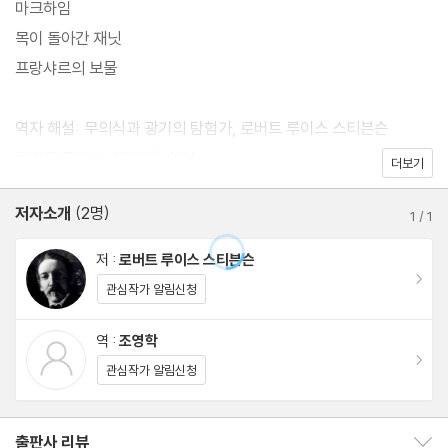
마크하임
또한 선천적으로 허약했던 탓에 항해와 여행을 즐겼던 젊은 시절은
목이 돌아간 재닛
그에게 또 다른 상상력의 원천이 되었다. 『지킬 박사와 하이드 씨』에
프랑샤르의 보물
수록된 다섯 편의 작품 모두 그의 정서와 경험이 그대로 묻어 있는
기묘하고도 놀라운 이야기들이다.
역자 해설: 무의식과 광기의 탐험가, 로버트 루이스 스티븐슨
로버트 루이스 스티븐슨 연보
더보기
저자소개
(2명)
1
/
1
저 :
로버트 루이스 스티븐슨
이동
관심작가 알림신청
역 :
조영학
이동
관심작가 알림신청
출판사 리뷰
출판사 리뷰 보이기/감추기