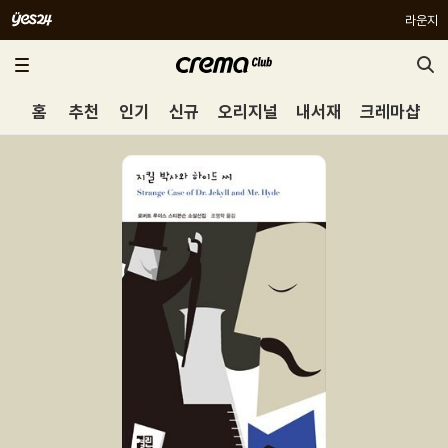
라운지
홈
추천
인기
신규
오리지널
내서재
크레마샵