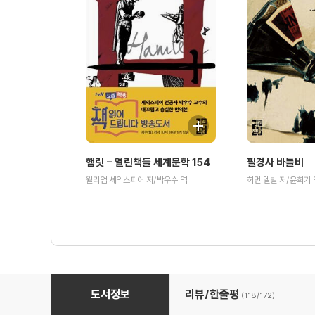
햄릿 - 열린책들 세계문학 154
필경사 바틀비
윌리엄 셰익스피어 저/박우수 역
허먼 멜빌 저/윤희기 
서부 전선 이상 없다 - 열린책들 세계문학 67
도서정보
리뷰/한줄평
(118/
172
)