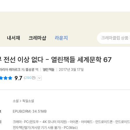
내서재
크레마샵
라운지
크레마클럽 상품
 전선 이상 없다 - 열린책들 세계문학 67
 마리아 레마르크
저/
홍성광
역
열린책들
2017년 3월 17일
9.7
(
290
건)
소설
>
독일소설
보
EPUB(DRM)
34.51MB
기
크레마
PC(윈도우 - 4K 모니터 미지원)
아이폰
아이패드
안드로이드폰
안드로이드
전자책단말기(저사양 기기 사용 불가)
PC(Mac)