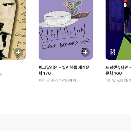
피그말리온 - 열린책들 세계문
프랑켄슈타인 -
학 176
문학 160
역
조지 버나드 쇼 저/김소임 역
메리 W. 셸리 저/