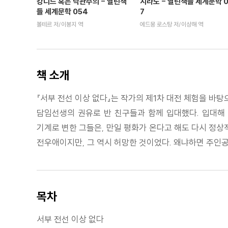
캉디드 혹은 낙관주의 - 열린책
시라노 - 열린책들 세계문학 0
들 세계문학 054
7
볼테르 저/이봉지 역
에드몽 로스탕 저/이상해 역
책 소개
『서부 전선 이상 없다』는 작가의 제1차 대전 체험을 바
담임선생의 권유로 반 친구들과 함께 입대했다. 입대해 
기계로 변한 그들은, 만일 평화가 온다고 해도 다시 정상
전우애이지만, 그 역시 허망한 것이었다. 왜냐하면 주인공
목차
서부 전선 이상 없다