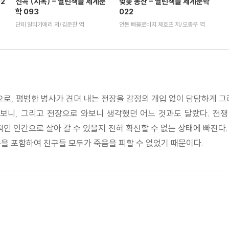
2
신곡 (지옥) - 열린책들 세계문
벚꽃 동산 - 열린책들 세계문학
학 093
022
단테 알리기에리 저/김운찬 역
안톤 빠블로비치 체호프 저/오종우 역
탕으로, 평범한 병사가 견뎌 내는 전장을 감정의 개입 없이 담담하게 그
보니, 그리고 전장으로 와보니 생각했던 어느 것과도 달랐다. 전
적인 인간으로 살아 갈 수 있을지 전혀 확신할 수 없는 상태에 빠진다
을 포함하여 친구들 모두가 죽음을 피할 수 없었기 때문이다.