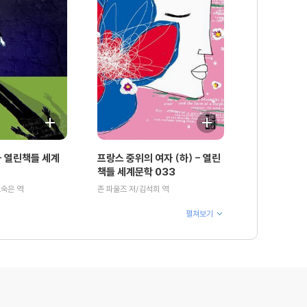
 열린책들 세계
프랑스 중위의 여자 (하) - 열린
책들 세계문학 033
오숙은 역
존 파울즈 저/김석희 역
펼쳐보기