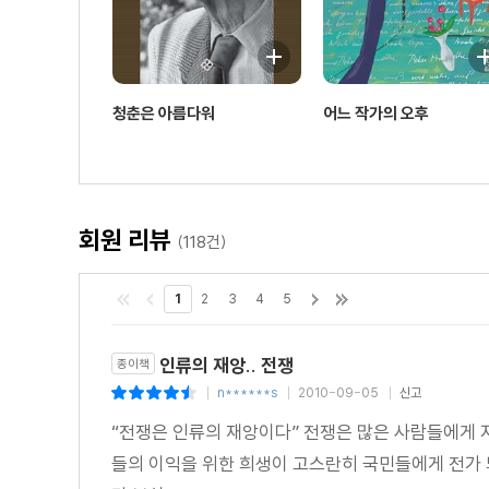
청춘은 아름다워
어느 작가의 오후
회원 리뷰
(118건)
1
2
3
4
5
인류의 재앙.. 전쟁
종이책
n******s
2010-09-05
신고
|
|
|
“전쟁은 인류의 재앙이다” 전쟁은 많은 사람들에게 
들의 이익을 위한 희생이 고스란히 국민들에게 전가 