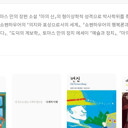
스 만의 장편 소설 『마의 산』의 형이상학적 성격으로 박사학위를 취득
 쇼펜하우어의 『의지와 표상으로서의 세계』, 『쇼펜하우어의 행복론과 
, 『도덕의 계보학』, 토마스 만의 정치 에세이 『예술과 정치』, 『마의 