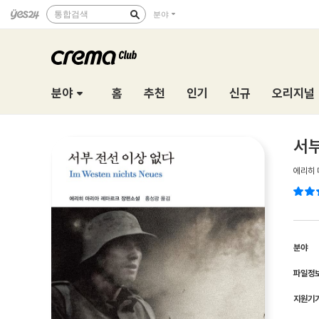
통합검색
분야
분야
홈
추천
인기
신규
오리지널
서부
에리히
분야
파일정
지원기