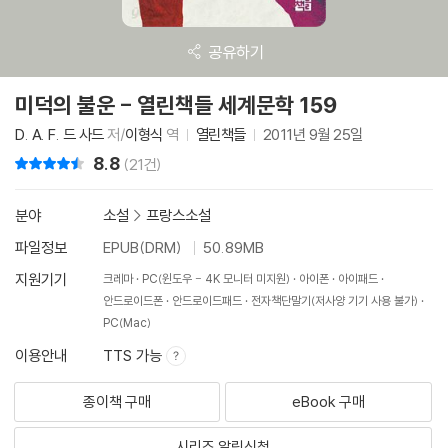
공유하기
미덕의 불운 - 열린책들 세계문학 159
D. A. F. 드 사드
저/
이형식
역
열린책들
2011년 9월 25일
8.8
리뷰 총점
(21건)
분야
소설
>
프랑스소설
파일정보
EPUB(DRM)
50.89MB
지원기기
크레마
PC(윈도우 - 4K 모니터 미지원)
아이폰
아이패드
안드로이드폰
안드로이드패드
전자책단말기(저사양 기기 사용 불가)
PC(Mac)
이용안내
TTS 가능
종이책 구매
eBook 구매
시리즈 알림신청