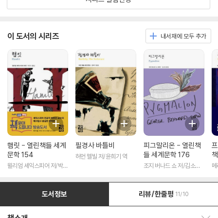
이 도서의 시리즈
내서재에 모두 추가
햄릿 - 열린책들 세계
필경사 바틀비
피그말리온 - 열린책
프
문학 154
들 세계문학 176
책
허먼 멜빌 저/윤희기 역
윌리엄 셰익스피어 저/박우
조지 버나드 쇼 저/김소임
메
수 역
역
도서정보
리뷰/한줄평
11/10
책소개 보이기/감추기