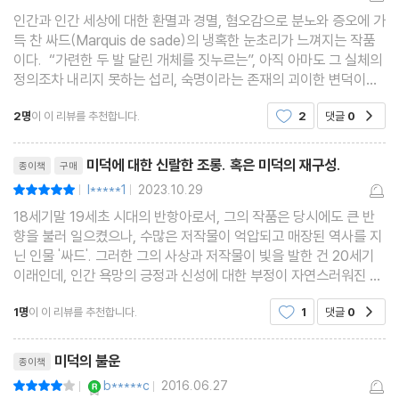
인간과 인간 세상에 대한 환멸과 경멸, 혐오감으로 분노와 증오에 가
득 찬 싸드(Marquis de sade)의 냉혹한 눈초리가 느껴지는 작품
이다. “가련한 두 발 달린 개체를 짓누르는”, 아직 아마도 그 실체의
정의조차 내리지 못하는 섭리, 숙명이라는 존재의 괴이한 변덕이라
는 우화를 통해 악의와 악덕에 익숙한 인간과 세상의 본성을 싸늘하
2명
이 이 리뷰를 추천합니다.
2
댓글
0
공감
게 그려낸다. “전체가 썩어버린 사회”에서는
리뷰제목
미덕에 대한 신랄한 조롱. 혹은 미덕의 재구성.
종이책
구매
l*****1
2023.10.29
평점10점
|
|
18세기말 19세초 시대의 반항아로서, 그의 작품은 당시에도 큰 반
향을 불러 일으켰으나, 수많은 저작물이 억압되고 매장된 역사를 지
닌 인물 '싸드'. 그러한 그의 사상과 저작물이 빛을 발한 건 20세기
이래인데, 인간 욕망의 긍정과 신성에 대한 부정이 자연스러워진 시
대부터라 할 수 있다. '사디즘'으로도 익숙한 그의 이름과 사상을 귀
1명
이 이 리뷰를 추천합니다.
1
댓글
0
공감
동냥으로나 접해보다 처음으로 읽은 싸드의 작
리뷰제목
미덕의 불운
종이책
YES마니아 : 로얄
b*****c
2016.06.27
평점8점
|
|