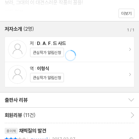
보라, 그대의 이 대견스러운 작품의 꼴을!
싸드 연보
더보기
저자소개
(2명)
1
/
1
저 :
D. A. F. 드 사드
이동
관심작가 알림신청
역 :
이형식
이동
관심작가 알림신청
출판사 리뷰
출판사 리뷰 보이기/감추기
회원리뷰
(11건)
회원리뷰 이동
리뷰제목
채찍질의 발견
종이책
평점6점