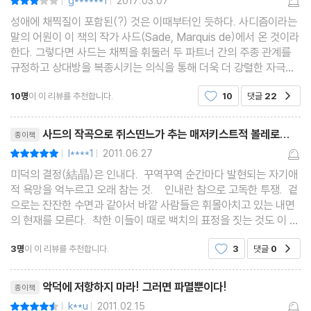
g******1
2017.03.07
|
|
성애에 채찍질이 포함된(?) 것은 이때부터인 듯하다. 사디즘이라는
말의 어원이 이 책의 작가 사드(Sade, Marquis de)에서 온 것이라
한다. 그렇다면 사드는 채찍을 휘둘러 두 파트너 간의 주종 관계를
규정하고 상대방을 복종시키는 의식을 통해 더욱 더 강렬한 자극을
원하는 인간의 성적 욕망과 그 실험을 통해 새로운 성문화를 개척한
10명
이 이 리뷰를 추천합니다.
10
댓글
22
공감
선구자라고 평가받는 지도 모른다. 어쨌든 사드
리뷰제목
사드의 작곡으로 쥐스띤느가 추는 매저키스트적 볼레로...
종이책
l****1
2011.06.27
평점10점
|
|
미덕의 결정(結晶)은 인내다. 꾸역꾸역 순간마다 발현되는 자기애
적 욕망을 억누르고 오래 참는 것. 인내란 참으로 고독한 투쟁. 겉
으로는 잔잔한 수면과 같아서 바깥 사람들은 휘몰아치고 있는 내면
의 현재를 모른다. 착한 이들이 때로 백치의 표정을 짓는 것도 이 때
문이다. 스스로의 얼굴을 무표정의 투명한 거울로 만들어내면으로
3명
이 이 리뷰를 추천합니다.
3
댓글
0
공감
파고드는 타인의 시선을
리뷰제목
악덕에 저항하지 마라! 그러면 파멸뿐이다!
종이책
k**u
2011.02.15
평점9점
|
|