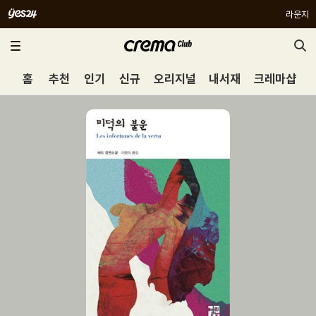
라운지
홈
추천
인기
신규
오리지널
내서재
크레마샵