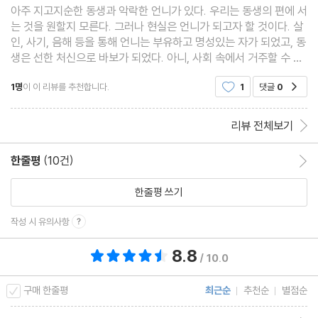
아주 지고지순한 동생과 악락한 언니가 있다. 우리는 동생의 편에 서
는 것을 원할지 모른다. 그러나 현실은 언니가 되고자 할 것이다. 살
인, 사기, 음해 등을 통해 언니는 부유하고 명성있는 자가 되었고, 동
생은 선한 처신으로 바보가 되었다. 아니, 사회 속에서 거주할 수 없
는 도망자이자 사형수가 되었다. 그리고 그 죽음도 벼락을 맞아 죽었
1명
이 이 리뷰를 추천합니다.
1
댓글
0
공감
다. 물론, 이후 사드는 변화한 언니의 행
리뷰 전체보기
한줄평
(10건)
한줄평 이동
한줄평 쓰기
작성 시 유의사항
8.8
총 평점 8.8점
/ 10.0
구매 한줄평
최근순
추천순
별점순