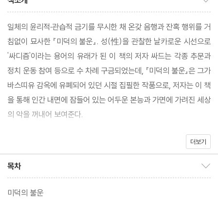
책소개
일체의 윤리적·관습적 금기를 무시한 채 온갖 음행과 잔혹 행위를 거
침없이 묘사한 『미덕의 불운』. 성(性)을 관찰한 날카로운 시선으로
'싸디즘'이라는 용어의 유래가 된 이 책의 저자 싸드는 각종 추문과
정치 운동 참여 등으로 수 차례 구금되었는데, 『미덕의 불운』은 그가
바스띠유 감옥에 유폐되어 있던 시절 집필한 작품으로, 저자는 이 책
을 통해 인간 내면에 잠들어 있는 어두운 본능과 가면에 가려진 세상
의 악을 꺼내어 보여준다.
더보기
작품의 주인공 쥐스띤느는 순결하고 도덕적인, 세상 모든 미덕의 화
신으로 묘사되고 있는데, 싸드는 흠잡을 것 없이 무결하고 완벽해 보
목차
목차 보이기/감추기
이는 쥐스띤느가 겪게 되는 온갖 범죄의 유혹과 가혹 행위를 거침 없
이 그려낸다. 이를 통해 저자는 그 속에서 그녀가 맞이하게 될 운명
미덕의 불운
의 모습을 적나라하게 드러내며 욕망과 권력에 무너진 세상을 향해
싸늘한 야유를 던진다.