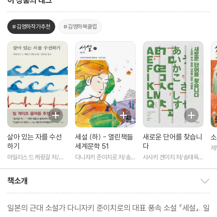
이 상품의 태그
#김영하작가추천
#김영하북클럽
살아 있는 자를 수선
세설 (하) - 열린책들
새로운 단어를 찾습니
소
하기
세계문학 51
다
제
역
마일리스 드 케랑갈 저/정
다니자키 준이치로 저/송태
사사키 겐이치 저/송태욱
혜용 역
욱 역
역
책소개
책소개 보이기/감추기
일본의 근대 소설가 다니자키 준이치로의 대표 풍속 소설 『세설』. 일