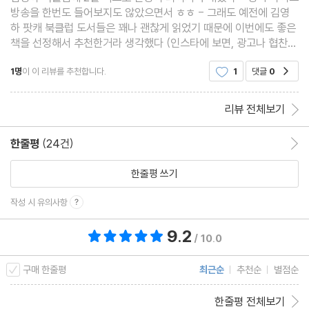
방송을 한번도 들어보지도 않았으면서 ㅎㅎ - 그래도 예전에 김영
하 팟캐 북클럽 도서들은 꽤나 괜찮게 읽었기 때문에 이번에도 좋은
책을 선정해서 추천한거라 생각했다 (인스타에 보면, 광고나 협찬은
받지 않는다고 하니, 믿어볼 수 밖에) - 이 책이 꽤나 나온지 오래된
1명
이 이 리뷰를 추천합니다.
1
댓글
0
공감
책이더라 -근데 김영하의 파워로 이번에 다시
리뷰 전체보기
한줄평
(24건)
한줄평 이동
한줄평 쓰기
작성 시 유의사항
9.2
총 평점 9.2점
/ 10.0
구매 한줄평
최근순
추천순
별점순
한줄평 전체보기