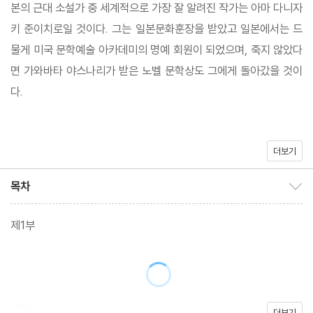
본의 근대 소설가 중 세계적으로 가장 잘 알려진 작가는 아마 다니자
키 준이치로일 것이다. 그는 일본문화훈장을 받았고 일본에서는 드
물게 미국 문학예술 아카데미의 명예 회원이 되었으며, 죽지 않았다
면 가와바타 야스나리가 받은 노벨 문학상도 그에게 돌아갔을 것이
다.
더보기
목차
목차 보이기/감추기
제1부
『세설』은 오사카의 몰락한 상류 계층의 네 자매 이야기, 특히 셋째인
유키코의 혼담을 중심으로 당시의 풍속을 잔잔하게 그리고 있다. 다
니자키 준이치로는 깊은 정과 상냥함을 드러내면서 기품을 지닌 간
제2부
더보기