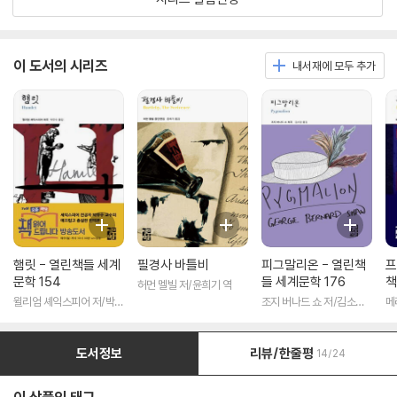
이 도서의 시리즈
내서재에 모두 추가
햄릿 - 열린책들 세계
필경사 바틀비
피그말리온 - 열린책
프
문학 154
들 세계문학 176
책
허먼 멜빌 저/윤희기 역
윌리엄 셰익스피어 저/박우
조지 버나드 쇼 저/김소임
메
수 역
역
도서정보
리뷰/한줄평
14/24