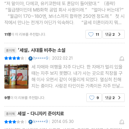
“저 말이야, 다에코, 유키코한테 또 혼담이 들어왔대.” (중략)
“월급쟁이인데 MB화학 공업 회사 사원이래.” “얼마나 버는데?”
“월급이 170~180엔, 보너스까지 합하면 250엔 정도래.” 첫 시
작에서 만나는 전개가 어딘가 익숙하다. “글세 미혼이라지 뭐예
요, 여보! 아무렴요! 재산 많은 총각이요. 연수입이 사오천은 족히 된
11명
이 이 리뷰를 추천합니다.
11
댓글
2
공감
대요. 우리 딸애들에
리뷰제목
『세설』 시대를 비추는 소설
종이책
YES마니아 : 플래티넘
h*****9
2022.02.21
평점8점
|
|
세 자매와 여행을 자주 다닌다. 한 자매가 멀리 있을
때는 자주 보지 못했다. 내가 사는 곳으로 직장을 구
해 이사 오면서 같이 어울리게 되었다. 열심히 친해
지는 중이다. 사람은 타인이든 가족이든 자주 만날수
록 가까워지는 거 같다. 함께 밥을 먹고 바닷가를 거
9명
이 이 리뷰를 추천합니다.
9
댓글
2
공감
닐고 커피를 마시고 하루를 보냈다. 다음 여행을 기
약하며 헤어졌다. 자매들이 나오는 소설을 읽게 되
리뷰제목
면 어쩐지 내 자
세설 - 다니자키 준이치로
종이책
YES마니아 : 플래티넘
k*****9
2014.05.30
평점6점
|
|