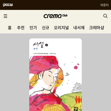
라운지
홈
추천
인기
신규
오리지널
내서재
크레마샵