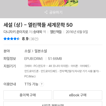
공유하기
세설 (상) - 열린책들 세계문학 50
다니자키 준이치로
저/
송태욱
역
열린책들
2016년 6월 9일
8.9
리뷰 총점
(38건)
분야
소설
>
일본소설
파일정보
EPUB(DRM)
51.66MB
지원기기
크레마
PC(윈도우 - 4K 모니터 미지원)
아이폰
아이패드
안드로이드폰
안드로이드패드
전자책단말기(저사양 기기 사용 불가)
PC(Mac)
이용안내
TTS 가능
종이책 구매
eBook 구매
시리즈 알림신청