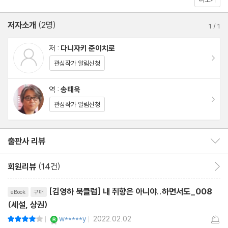
사이 여성들의 사고방식과 생활 방식, 호흡법과 말투 등 여성들의 문
화를 소설이라는 구조 속에 처음으로 정착시키는 데 성공했다. 계절
저자소개
(2명)
1
/
1
의 변화가 태평양전쟁 와중의 사회적인 사건이나 인간의 의지 이상
저 :
다니자키 준이치로
으로 작품을 지탱하는 근간이 되는 데서도 이를 엿볼 수 있다. 관습
이동
관심작가 알림신청
과 제도에 길든 인간의 자아와 다른 인간들과의 관계 속에서 일희일
비하는 등장인물의 마음이 마치 남의 것이 아닌 양 느껴진다. 유키코
역 :
송태욱
가 하루빨리 결혼하기를 바라면서도 때 묻지 않은 〈영원한 여성〉으
이동
관심작가 알림신청
로 남아 주기를 바라는 이중적인 마음도 마찬가지다. 〈위대한 예술
은 통속적이면서 또한 고급 문학이어야 한다〉라고 했던 다니자키를
출판사 리뷰
출판사 리뷰 보이기/감추기
통해 여성과 여성 문화의 요염하면서도 커다란 매력을 맛볼 수 있다.
회원리뷰
(14건)
회원리뷰 이동
리뷰제목
[김영하 북클럽] 내 취향은 아니야..하면서도_008
eBook
구매
(세설, 상권)
YES마니아 : 로얄
w*****y
2022.02.02
평점8점
|
|