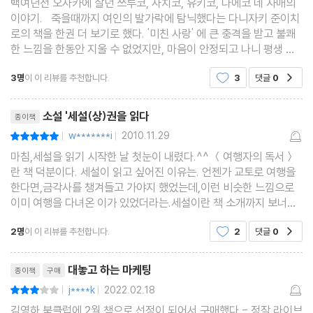
백여년전 오사카에 살던 쓰루코, 사치코, 유키코, 다에코 네 자매의
이야기. 죽을때까지 여인의 발가락에 탐닉했다는 다니자키 준이치
로의 책을 한권 더 보기로 했다. '미친 사랑' 에 큰 충격을 받고 불쾌
한 느낌을 한동안 지울 수 없었지만, 마음이 안정되고 나니 평생 여
인의 발가락에 탐미했던 작가의 작품을 읽을 기회가 그리 많지 않을
3명
이 이 리뷰를 추천합니다.
3
댓글
0
공감
거란 생각이 들었기 때문이다. 준이치
리뷰제목
소설 '세설(상)권을 읽다
종이책
w*******i
2010.11.29
평점10점
|
|
마침,세설을 읽기 시작한 날 첫눈이 내렸다.^^ ＜여행자의 독서＞
란 책 덕분이다. 세설이 읽고 싶어진 이유는. 언젠가 교토로 여행을
한다면,금각사를 챙겨들고 가야지 했었는데,이런 비슷한 느낌으로
이미 여행을 다녀온 이가 있었더라는.세설이란 책 소개까지 보너스
로 받았다. 금각사와 세설 중 세설을 먼저 선택한 이유는 딸들의 이
2명
이 이 리뷰를 추천합니다.
2
댓글
0
공감
야기란 것이 호기심을 끌었기때문이다. 또 하나
리뷰제목
대놓고 하는 마케팅
종이책
구매
j****k
2022.02.18
평점6점
|
|
김영하 북클럽에 2월 책으로 선정이 되어서 구매했다 - 정작 라이브