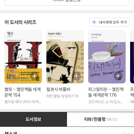
이 도서의 시리즈
내서재에 모두 추가
햄릿 - 열린책들 세계
필경사 바틀비
피그말리온 - 열린책
프
문학 154
들 세계문학 176
책
허먼 멜빌 저/윤희기 역
윌리엄 셰익스피어 저/박우
조지 버나드 쇼 저/김소임
메
수 역
역
도서정보
리뷰/한줄평
58/22
책소개 보이기/감추기