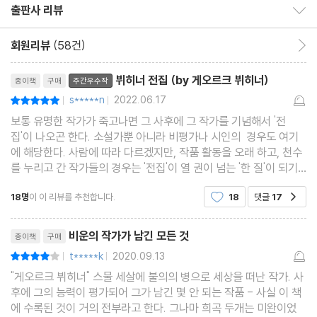
출판사 리뷰
출판사 리뷰 보이기/감추기
인 기승전결을 벗어난 열린 형식과 낭만성을 벗어난 냉철한 사실주
의, 부조리와 소외 등 현대 연극의 주요한 특징들을 선구적으로 보여
회원리뷰
(58건)
회원리뷰 이동
준 작품들로 평가된다. 그의 이름을 기리기 위해 제정된 [게오르크
리뷰제목
뷔히너 전집 (by 게오르크 뷔히너)
종이책
구매
주간우수작
뷔히너상]은 현재 독일어권에서 가장 권위 있는 문학상으로 꼽힌다.
s*****n
2022.06.17
평점10점
|
|
보통 유명한 작가가 죽고나면 그 사후에 그 작가를 기념해서 '전
이 책을 번역한 전문 번역가 박종대 씨는 대부분 희곡들로 구성된 뷔
집'이 나오곤 한다. 소설가뿐 아니라 비평가나 시인의 경우도 여기
히너의 작품들을 공연에도 적합한 생생하게 읽히는 우리말로 세심
에 해당한다. 사람에 따라 다르겠지만, 작품 활동을 오래 하고, 천수
를 누리고 간 작가들의 경우는 '전집'이 열 권이 넘는 '한 질'이 되기
하게 옮겼다. 번역 원본으로는 독일 dtv 출판사의 『게오르크 뷔히
도 한다. 그런데 게오르크 뷔히너의 전 작품은 달랑 이 한 권으로 정
너: 작품과 편지들Georg Buchner: Werke und Briefe』(엮은이:
18명
이 이 리뷰를 추천합니다.
18
댓글
17
공감
리가 된다. 채 400쪽이 안 되는 이 책 한 권
카를 푀른바허Karl Pornbacher, 게르하르트 샤우프Gerhard Sc
리뷰제목
haub, 한스요아힘 짐Hans-Joachim Simm, 에다 치클러Edda Z
비운의 작가가 남긴 모든 것
종이책
구매
iegler)을 사용했다. 현재로서는 가장 권위 있는 판본 중의 하나다.
t*****k
2020.09.13
평점8점
|
|
"게오르크 뷔히너" 스물 세살에 불의의 병으로 세상을 떠난 작가. 사
후에 그의 능력이 평가되어 그가 남긴 몇 안 되는 작품 - 사실 이 책
에 수록된 것이 거의 전부라고 한다. 그나마 희곡 두개는 미완이었