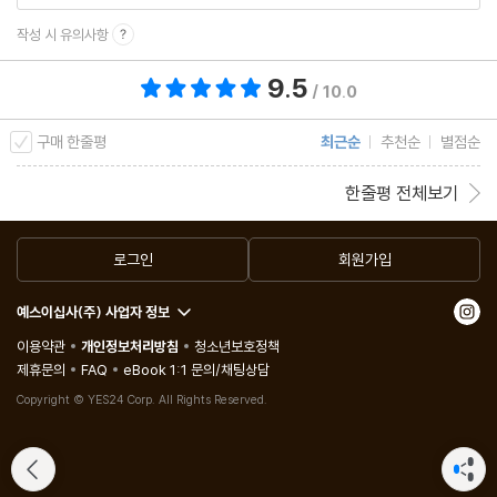
작성 시 유의사항
9.5
총 평점 9.5점
/ 10.0
구매 한줄평
최근순
추천순
별점순
한줄평 전체보기
로그인
회원가입
예스이십사(주) 사업자 정보
이용약관
개인정보처리방침
청소년보호정책
제휴문의
FAQ
eBook 1:1 문의/채팅상담
Copyright © YES24 Corp. All Rights Reserved.