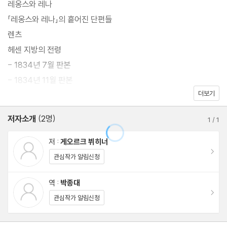
레옹스와 레나
로 사라진 혁명가 당통의 이야기를 다룬 희곡 「당통의 죽음」, 소외된
「레옹스와 레나」의 흩어진 단편들
하층 계급의 인물을 최초로 비극의 주인공으로 내세워 사회의 부조
렌츠
리를 드러낸 희곡 「보이체크」, 권태로운 삶에 지친 왕자 레옹스가 정
헤센 지방의 전령
략결혼을 피해 달아나며 벌어지는 엉뚱하고 유쾌한 소동을 다룬 희
- 1834년 7월 판본
극 「레옹스와 레나」, 천재적인 재능을 지녔음에도 사회와 화합하지
- 1834년 11월 판본
못하고 광기 속에서 비운의 삶을 살았던 실존 작가 렌츠의 이야기를
더보기
뇌신경에 관한 시범 강연
다룬 단편소설 「렌츠」 등 뷔히너의 전작을 이 책 한 권에 수록했다.
저자소개
(2명)
1
/
1
역자 해설: 천재, 그 빛남과 안타까움
뿐만 아니라 당대의 전제 정치에 맞선 저항 운동에도 적극적이었던
게오르크 뷔히너 연보
저 :
게오르크 뷔히너
뷔히너의 탁월한 정치적 격문 「헤센 지방의 전령」, 자연 과학에도 특
이동
관심작가 알림신청
출한 능력을 보였던 그의 과학자로서의 면모를 보여 주는 강연록
「뇌신경에 관한 시범 강연」도 함께 수록하여, 뷔히너의 다양한 모습
역 :
박종대
이동
을 독자들이 그려 볼 수 있도록 했다.
관심작가 알림신청
오늘날 그의 희곡들은 전 세계적으로 널리 공연되고 있으며, 전통적