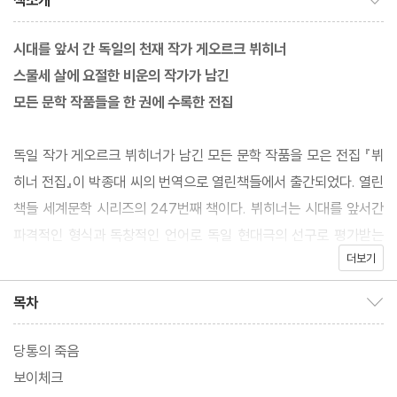
책소개
시대를 앞서 간 독일의 천재 작가 게오르크 뷔히너
스물세 살에 요절한 비운의 작가가 남긴
모든 문학 작품들을 한 권에 수록한 전집
독일 작가 게오르크 뷔히너가 남긴 모든 문학 작품을 모은 전집 『뷔
히너 전집』이 박종대 씨의 번역으로 열린책들에서 출간되었다. 열린
책들 세계문학 시리즈의 247번째 책이다. 뷔히너는 시대를 앞서간
파격적인 형식과 독창적인 언어로 독일 현대극의 선구로 평가받는
더보기
뛰어난 수작들을 남긴 작가다. 그러나 스물세 살의 나이에 병환으로
갑작스럽게 숨을 거두어, 요절한 비운의 천재로 불리운다.
목차
목차 보이기/감추기
이른 나이에 죽음을 맞은 그가 생전에 남긴 작품은 단 네 편뿐이지
당통의 죽음
만, 독일 문학사에 강렬한 흔적을 남겼다. 프랑스 혁명을 이끈 지도
보이체크
자였으나 본래 목적을 상실한 혁명에 환멸을 느끼며 단두대의 이슬