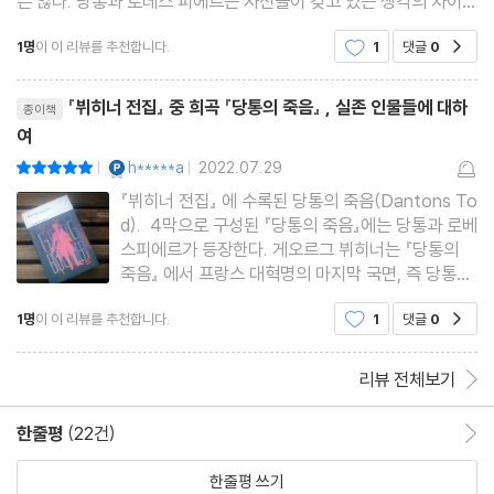
은 않다. 당통과 로데스 피에르는 자신들이 갖고 있는 생각의 차이가
갈등을 불러일으켰고 자신의 방식대로 억압받지 않고 자유롭게 살
1명
이 이 리뷰를 추천합니다.
1
댓글
0
공감
길 원하는 당통과는 반대로 그런 당통을
리뷰제목
『뷔히너 전집』 중 희곡 『당통의 죽음』 , 실존 인물들에 대하
종이책
여
YES마니아 : 플래티넘
h*****a
2022.07.29
평점10점
|
|
『뷔히너 전집』 에 수록된 당통의 죽음(Dantons To
d). 4막으로 구성된 『당통의 죽음』에는 당통과 로베
스피에르가 등장한다. 게오르그 뷔히너는 『당통의
죽음』 에서 프랑스 대혁명의 마지막 국면, 즉 당통과
로베스피에르가 서로 첨예하게 대치하다가 로베스피
1명
이 이 리뷰를 추천합니다.
1
댓글
0
공감
에르 일파에 의해 당통을 비롯한 그의 동료들이 처형
당하기까지의 약 10일 남짓한 기간을 그리고 있다.
뷔히너 전
리뷰 전체보기
한줄평
(22건)
한줄평 이동
한줄평 쓰기