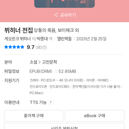
공유하기
뷔히너 전집
당통의 죽음, 보이체크 외
게오르크 뷔히너
저/
박종대
역
열린책들
2020년 2월 25일
9.7
리뷰 총점
(80건)
분야
소설
>
고전문학
파일정보
EPUB(DRM)
52.85MB
지원기기
크레마
PC(윈도우 - 4K 모니터 미지원)
아이폰
아이패드
안드로이드폰
안드로이드패드
전자책단말기(저사양 기기 사용 불가)
PC(Mac)
이용안내
TTS 가능
종이책 구매
eBook 구매
시리즈 알림신청