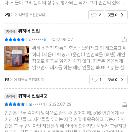
다. - 들이 그의 문학의 정수로 평가되는 작가. 그가 인간의 삶에 있
어서 관심을 가진 부분은 프랑스 혁명으로 대표되는 사회를 일순간
2명
이 이 리뷰를 추천합니다.
2
댓글
0
공감
에 거꾸로 뒤집어 버리는 혁명의 역사. 그리고
리뷰제목
뷔히너 전집
종이책
q******9
2022.08.07
평점10점
|
|
뷔히너 전집 당통의 죽음ㆍ보이체크 외 게오르크 뷔
히너 (지음) | 박종대 (옮김) | 열린책들 (펴냄) 개인
적으로 희곡을 읽기가 쉽지 않다. 지문은 꼼꼼하게
읽으면서 대사를 하는 해당 인물은 쏙 빼고 읽는 실
수 아닌 실수를 자주 하기 때문이다. 그래서 몇 페이
1명
이 이 리뷰를 추천합니다.
1
댓글
0
공감
지를 읽다보면 내용은 알면서도 누가 그 말을 했는지
는 가물가물하다. 그럴때는 다시 읽는 수 밖에 방법
리뷰제목
이 없다.
뷔히너 전집#2
종이책
m*****4
2022.07.29
평점10점
|
|
인간은 모두 각자의 방식으로 즐길 수 있어야 해. p16 인간에게 주
어진 시간들 그 시간들을 우리는 지금 어떻게 활용하고 있는가? 인
간은 그 누구도 아닌 자신을 위해 살아야 한다지만 모두가 그렇지만