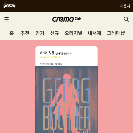
라운지
홈
추천
인기
신규
오리지널
내서재
크레마샵