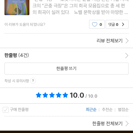
크의 “곤충 극장”은 그의 희곡 모음집으로 총 세 편
의 희곡이 실려 있다. 노벨 문학상을 받아 마땅한 작
가 카렐 차페크는 기자, 소설가, 극작가, 번역가, 수필
이 리뷰가 도움이 되었나요?
0
댓글
0
공감
가, 삽화가, 철학자, 동화작가, 전기 작가를 지냈다.
그는 두 번의 세계대전을 거치면서 파시즘과 부조리
와 비
리뷰 전체보기
한줄평
(4건)
한줄평 이동
한줄평 쓰기
작성 시 유의사항
10.0
총 평점 10.0점
/ 10.0
구매 한줄평
최근순
추천순
별점순
한줄평 전체보기