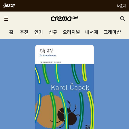
라운지
홈
추천
인기
신규
오리지널
내서재
크레마샵