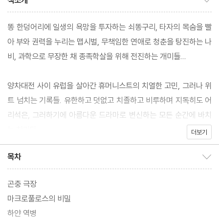
책소개
똥 한덩어리에 일생의 욕망을 투자하는 쇠똥구리, 타자의 목숨을 빨
아 부와 권력을 누리는 맵시벌, 무책임한 연애로 청춘을 탕진하는 나
비, 과학으로 무장한 채 종족학살을 위해 전진하는 개미들...
양차대전 사이 유럽을 살아간 휴머니스트의 치열한 고민, 그러나 위
트 넘치는 기록들. 유한하고 덧없고 치졸하고 비루하며 지독히도 어
리석은, 그러하기에 아름다운 드라마로 변신하는 모든 순간에 바치
는 찬가다.
더보기
목차
목차 보이기/감추기
곤충 극장
마크로풀로스의 비밀
하얀 역병