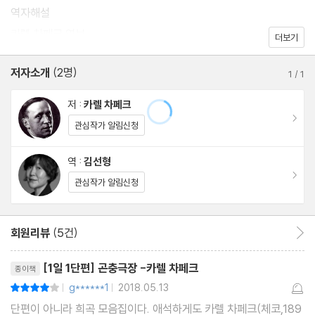
역자해설
카렐 차페크 연보
더보기
저자소개
(2명)
1
/
1
저 :
카렐 차페크
이동
관심작가 알림신청
역 :
김선형
이동
관심작가 알림신청
회원리뷰
(5건)
회원리뷰 이동
리뷰제목
[1일 1단편] 곤충극장 -카렐 차페크
종이책
g******1
2018.05.13
평점8점
|
|
단편이 아니라 희곡 모음집이다. 애석하게도 카렐 차페크(체코,189