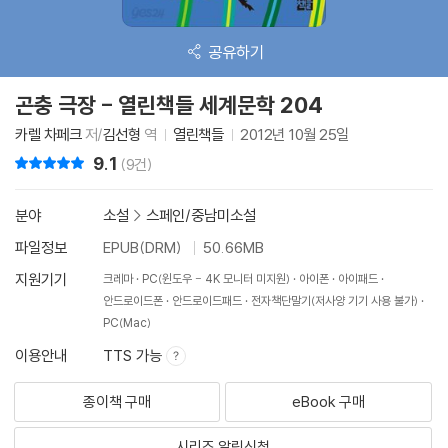
공유하기
곤충 극장 - 열린책들 세계문학 204
카렐 차페크
저/
김선형
역
열린책들
2012년 10월 25일
9.1
리뷰 총점
(9건)
분야
소설
>
스페인/중남미소설
파일정보
EPUB(DRM)
50.66MB
지원기기
크레마
PC(윈도우 - 4K 모니터 미지원)
아이폰
아이패드
안드로이드폰
안드로이드패드
전자책단말기(저사양 기기 사용 불가)
PC(Mac)
이용안내
TTS 가능
종이책 구매
eBook 구매
시리즈 알림신청