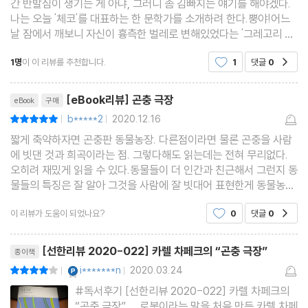
간 반발심이 생기는 게 아냐, 그러니 좀 김빠지는 얘기를 해야겠다.
나는 오늘 '체코'를 대표하는 한 문학가를 소개하려 한다.뿡야!어느
날 잠에서 깨보니 자신이 흉측한 벌레로 변해있었다는 '그레고리 잠
자'의 이야기를 기억할 것이다. 모른다고? 그렇다면 프란츠 카프카
1명
이 이 리뷰를 추천합니다.
1
댓글
0
공감
의 ＜변신＞은 들어봤겠지. 이 소설의 주인공이
리뷰제목
[eBook리뷰] 곤충 극장
eBook
구매
b*****2
2020.12.16
평점10점
|
|
짧게 축약하자면 곤충판 동물농장. 다른점이라면 물론 곤충을 사람
에 빗댄 것과 희곡이라는 점. 그렇다해도 읽는데는 전혀 무리없다.
오히려 재밌게 읽을 수 있다.동물들이 더 인간과 친근해서 그런지 동
물들의 특징은 잘 알아 그것을 사람에 잘 빗대어 표현한게 동물농장
이라면 사실 곤충은.....개미?정도는 특징을 설명할 수 있지만 다른
이 리뷰가 도움이 되었나요?
0
댓글
0
공감
동물들은 어떻게 인간과 빗대어 표현되게 될까
리뷰제목
[선한리뷰 2020-022] 카렐 차페크의 “곤충 극장”
종이책
YES마니아 : 플래티넘
i*******n
2020.03.24
평점8점
|
|
#독서후기 [선한리뷰 2020-022] 카렐 차페크의
“곤충 극장” 로봇이라는 말을 처음 만든 카렐 차페