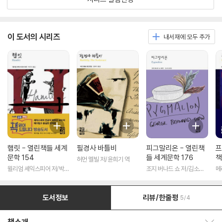
이 도서의 시리즈
내서재에 모두 추가
햄릿 - 열린책들 세계
필경사 바틀비
피그말리온 - 열린책
프
문학 154
들 세계문학 176
책
허먼 멜빌 저/윤희기 역
윌리엄 셰익스피어 저/박우
조지 버나드 쇼 저/김소임
메
수 역
역
도서정보
리뷰/한줄평
5/4
책소개 보이기/감추기