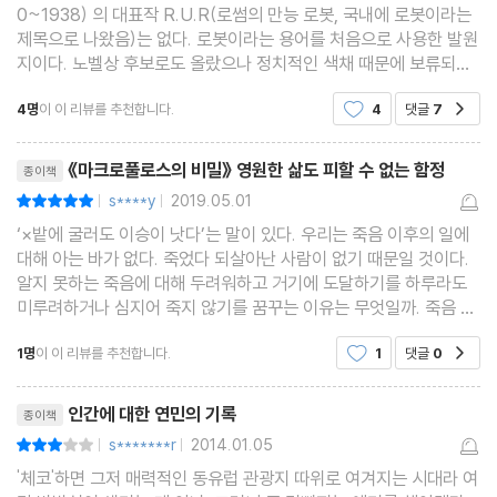
0~1938) 의 대표작 R.U.R(로썸의 만능 로봇, 국내에 로봇이라는
제목으로 나왔음)는 없다. 로봇이라는 용어를 처음으로 사용한 발원
지이다. 노벨상 후보로도 올랐으나 정치적인 색채 때문에 보류되었
고 정치적 색채가 없는 두루뭉실한 단 한 건의 글을 쓰면 그 책을 지
4명
이 이 리뷰를 추천합니다.
4
댓글
7
공감
명하여 노벨상을 주겠다고 스웨덴 한림원이 제안했는
리뷰제목
《마크로풀로스의 비밀》 영원한 삶도 피할 수 없는 함정
종이책
s****y
2019.05.01
평점10점
|
|
‘×밭에 굴러도 이승이 낫다’는 말이 있다. 우리는 죽음 이후의 일에
대해 아는 바가 없다. 죽었다 되살아난 사람이 없기 때문일 것이다.
알지 못하는 죽음에 대해 두려워하고 거기에 도달하기를 하루라도
미루려하거나 심지어 죽지 않기를 꿈꾸는 이유는 무엇일까. 죽음 그
뒤의 세계를 모르는 우리의 두려움일까. 아니면 죽음 자체에 이르는
1명
이 이 리뷰를 추천합니다.
1
댓글
0
공감
과정의 고난에 대한 두려움일까. 카렐 차
리뷰제목
인간에 대한 연민의 기록
종이책
s*******r
2014.01.05
평점6점
|
|
'체코'하면 그저 매력적인 동유럽 관광지 따위로 여겨지는 시대라 여