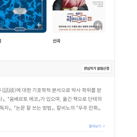
곡
신곡
관심작가 알림신청
(話頭)에 대한 기호학적 분석으로 박사 학위를 받
』, 『움베르토 에코』가 있으며, 옮긴 책으로 단테의
자』, 『논문 잘 쓰는 방법』, 칼비노의 『우주 만화』,
펼쳐보기