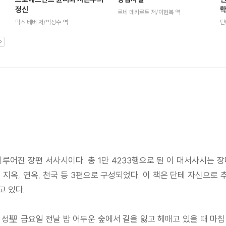
학
정신
르네 데카르트 저/이현복 역
단
막스 베버 저/박성수 역
이루어진 장편 서사시이다. 총 1만 4233행으로 된 이 대서사시는
지옥, 연옥, 천국 등 3편으로 구성되었다. 이 책은 단테 자신으로 
고 있다.
해 성聖 금요일 전날 밤 어두운 숲에서 길을 잃고 헤매고 있을 때