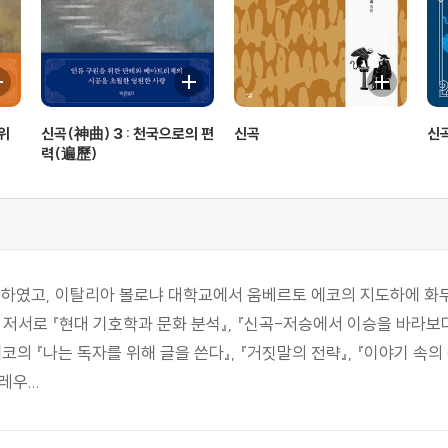
 위
신곡(神曲) 3 : 천국으로의 편
신곡
신
력(遍歷)
였고, 이탈리아 볼로냐 대학교에서 움베르토 에코의 지도하에 화두
저서로 『현대 기호학과 문화 분석』, 『신곡-저승에서 이승을 바라보다
코의 『나는 독자를 위해 글을 쓴다』, 『거짓말의 전략』, 『이야기 속의 독
우...