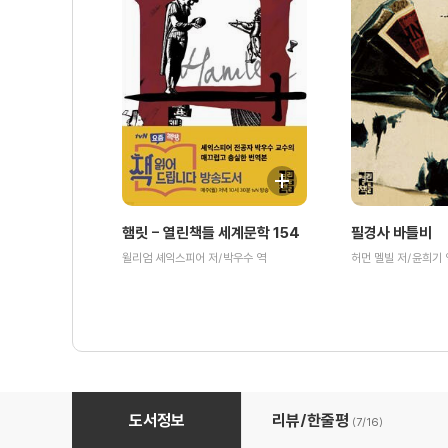
햄릿 - 열린책들 세계문학 154
필경사 바틀비
윌리엄 셰익스피어 저/박우수 역
허먼 멜빌 저/윤희기 
신곡 (지옥) - 열린책들 세계문학 093
도서정보
리뷰/한줄평
(7/
16
)