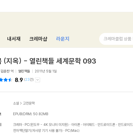
내서재
크레마샵
라운지
크레마클럽 상품
 (지옥) - 열린책들 세계문학 093
/
김운찬
역
열린책들
2011년 5월 1일
8.9
(
23
건)
소설
>
고전문학
보
EPUB(DRM)
50.82MB
기
크레마
PC(윈도우 - 4K 모니터 미지원)
아이폰
아이패드
안드로이드폰
안드로이드
전자책단말기(저사양 기기 사용 불가)
PC(Mac)