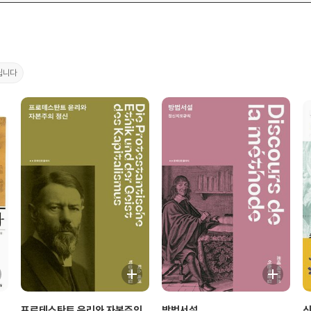
립니다
신
프로테스탄트 윤리와 자본주의
방법서설