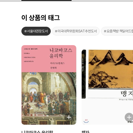
이 상품의 태그
#서울대권장도서
#미국대학위원회SAT추천도서
#요즘책방:책읽어드
니코마코스 윤리학
맹자