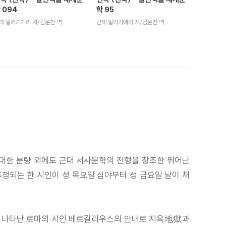
 094
학 95
테 알리기에리 저/김운찬 역
단테 알리기에리 저/김운찬 역
 장대한 분량 외에도 근대 서사문학의 전형을 창조한 뛰어난
추정되는 한 시인이 성 목요일 심야부터 성 금요일 날이 채
 마침 나타난 로마의 시인 베르길리우스의 안내로 지옥地獄과