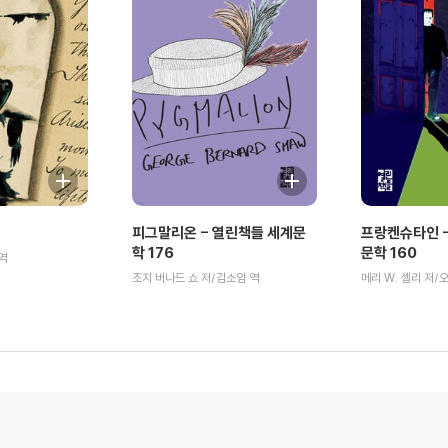
피그말리온 - 열린책들 세계문
프랑켄슈타인 -
학 176
문학 160
역
조지 버나드 쇼 저/김소임 역
메리 W. 셸리 저/