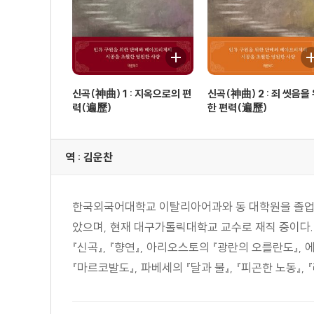
신곡(神曲) 1 : 지옥으로의 편
신곡(神曲) 2 : 죄 씻음을
력(遍歷)
한 편력(遍歷)
역 : 김운찬
한국외국어대학교 이탈리아어과와 동 대학원을 졸업하
았으며, 현재 대구가톨릭대학교 교수로 재직 중이다. 
『신곡』, 『향연』, 아리오스토의 『광란의 오를란도』, 에
『마르코발도』, 파베세의 『달과 불』, 『피곤한 노동』, 『레