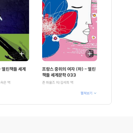
 열린책들 세계
프랑스 중위의 여자 (하) - 열린
책들 세계문학 033
오숙은 역
존 파울즈 저/김석희 역
펼쳐보기