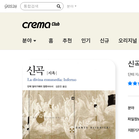
통합검색
분야
분야
홈
추천
인기
신규
오리지널
신곡
단테
저
분야
파일정
지원기