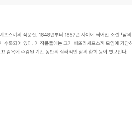
스끼의 작품집. 1848년부터 1857년 사이에 씌어진 소설 「남의 아내
 영웅」이 수록되어 있다. 이 작품들에는 그가 뻬뜨라셰프스끼 모임에 
끄 감옥에 수감된 기간 동안의 실러적인 삶의 환희 등이 엿보인다.