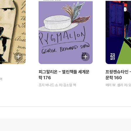
피그말리온 - 열린책들 세계문
프랑켄슈타인 -
학 176
문학 160
역
조지 버나드 쇼 저/김소임 역
메리 W. 셸리 저/