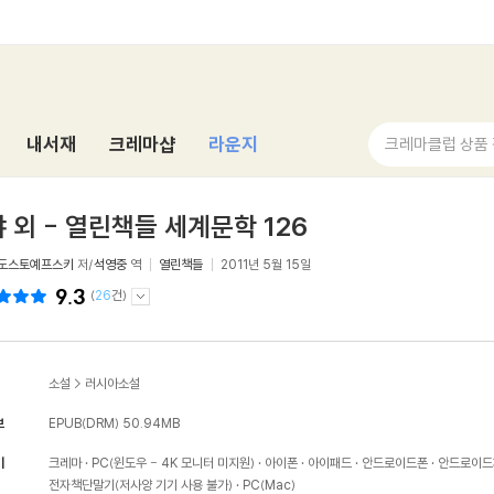
내서재
크레마샵
라운지
크레마클럽 상품
 외 - 열린책들 세계문학 126
 도스토예프스키
저/
석영중
역
열린책들
2011년 5월 15일
9.3
(
26
건)
소설
>
러시아소설
보
EPUB(DRM)
50.94MB
기
크레마
PC(윈도우 - 4K 모니터 미지원)
아이폰
아이패드
안드로이드폰
안드로이드
전자책단말기(저사양 기기 사용 불가)
PC(Mac)