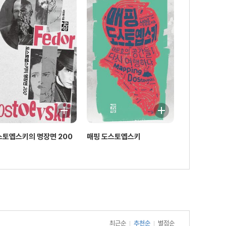
스토옙스키의 명장면 200
매핑 도스토옙스키
최근순
추천순
별점순
|
|