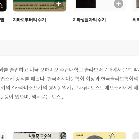
토옙
지하로부터의 수기
지하생활자의 수기
죄와
과를 졸업하고 미국 오하이오 주립대학교 슬라브어문과에서 문학 박사
스키 강의를 해왔다. 한국러시아문학회 회장과 한국슬라브학회의 회
스키의 <카라마조프가의 형제> 읽기』, 『자유: 도스토예프스키에게 배우
 등이 있으며, 역서로는 도스...