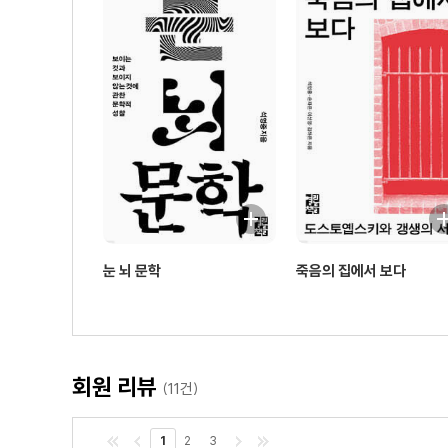
눈 뇌 문학
죽음의 집에서 보다
회원 리뷰
(11건)
1
2
3