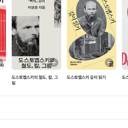
도스토옙스키의 철도, 칼, 그
도스토옙스키 깊이 읽기
도
림