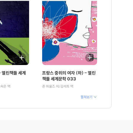
 열린책들 세계
프랑스 중위의 여자 (하) - 열린
책들 세계문학 033
오숙은 역
존 파울즈 저/김석희 역
펼쳐보기