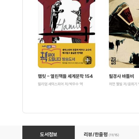
햄릿 - 열린책들 세계문학 154
필경사 바틀비
윌리엄 셰익스피어 저/박우수 역
허먼 멜빌 저/윤희기 
백야 외 - 열린책들 세계문학 126
도서정보
리뷰/한줄평
(11/
15
)