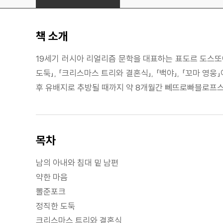
책 소개
19세기 러시아 리얼리즘 문학을 대표하는 표도르 도스또예프
도둑」, 「크리스마스 트리와 결혼식」, 「백야」, 「꼬마
후 유배지로 추방될 때까지 약 8개월간 뻬뜨로빠블로프스
목차
남의 아내와 침대 밑 남편
약한 마음
뽈준포크
정직한 도둑
크리스마스 트리와 결혼식