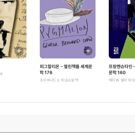
피그말리온 - 열린책들 세계문
프랑켄슈타인 -
학 176
문학 160
역
조지 버나드 쇼 저/김소임 역
메리 W. 셸리 저/