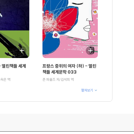
 열린책들 세계
프랑스 중위의 여자 (하) - 열린
책들 세계문학 033
오숙은 역
존 파울즈 저/김석희 역
펼쳐보기