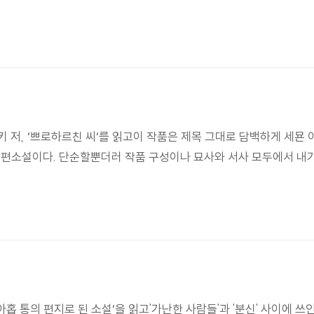
저, ‘쁘로하르친 씨‘를 읽고이 작품은 제목 그대로 담백하게 세묜 
 단편소설이다. 단순할뿐더러 작품 구성이나 묘사와 서사 모두에서 
 통의 편지로 된 소설‘을 읽고'가난한 사람들'과 '분신' 사이에 쓰