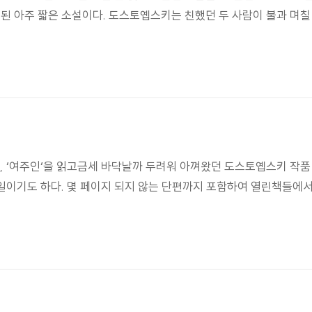
성된 아주 짧은 소설이다. 도스토옙스키는 친했던 두 사람이 불과 며
 ‘여주인‘을 읽고금세 바닥날까 두려워 아껴왔던 도스토옙스키 작품
픈 일이기도 하다. 몇 페이지 되지 않는 단편까지 포함하여 열린책들에