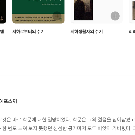
토옙
지하로부터의 수기
지하생활자의 수기
죄와
또예프스끼
것은 바로 학문에 대한 열망이었다. 학문은 그의 젊음을 집어삼켰고,
는 한 번도 느껴 보지 못했던 신선한 공기마저 모두 빼앗아 가버렸다.