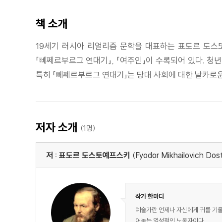
책 소개
19세기 러시아 리얼리즘 문학을 대표하는 표도르 도스또예
「뻬쩨르부르그 연대기」, 「여주인」이 수록되어 있다. 청
특히 「뻬쩨르부르그 연대기」는 당대 사회에 대한 날카로
저자 소개
(1명)
저 : 표도르 도스토예프스키
(Fyodor Mikhailovich Dost
작가 한마디
예술가란 언제나 자신에게 귀를 기울
어놓는 열성적인 노동자이다.