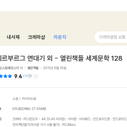
내서재
크레마샵
라운지
크레마클럽 상품
르부르그 연대기 외 - 열린책들 세계문학 128
 도스토예프스키
저
열린책들
2011년 5월 15일
9.4
(
18
건)
소설
>
러시아소설
보
EPUB(DRM)
27.65MB
기
크레마
PC(윈도우 - 4K 모니터 미지원)
아이폰
아이패드
안드로이드폰
안드로이드
전자책단말기(저사양 기기 사용 불가)
PC(Mac)