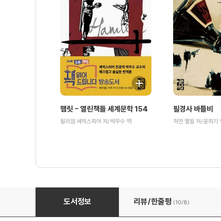
햄릿 - 열린책들 세계문학 154
필경사 바틀비
윌리엄 셰익스피어 저/박우수 역
허먼 멜빌 저/윤희기 
뻬쩨르부르그 연대기 외 - 열린책들 세계문학 128
도서정보
리뷰/한줄평
(10/
8
)