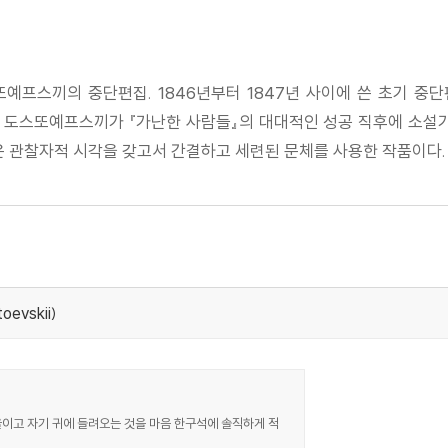
프스끼의 중단편집. 1846년부터 1847년 사이에 쓴 초기 중단편
년 도스또예프스끼가 『가난한 사람들』의 대대적인 성공 직후에 소설
운 관찰자적 시각을 갖고서 간결하고 세련된 문체를 사용한 작품이다.
oevskii)
이고 자기 귀에 들려오는 것을 마음 한구석에 솔직하게 적