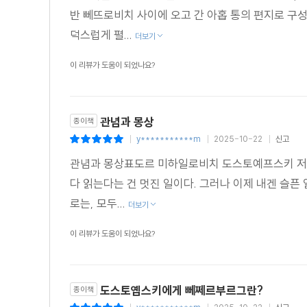
반 뻬뜨로비치 사이에 오고 간 아홉 통의 편지로 구
덕스럽게 펼...
더보기
이 리뷰가 도움이 되었나요?
관념과 몽상
종이책
y***********m
2025-10-22
신고
|
|
|
관념과 몽상표도르 미하일로비치 도스토예프스키 저,
다 읽는다는 건 멋진 일이다. 그러나 이제 내겐 슬
로는, 모두...
더보기
이 리뷰가 도움이 되었나요?
도스토옙스키에게 뻬쩨르부르그란?
종이책