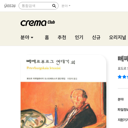
통합검색
분야
분야
홈
추천
인기
신규
오리지널
뻬쩨
표도르
분야
파일정
지원기