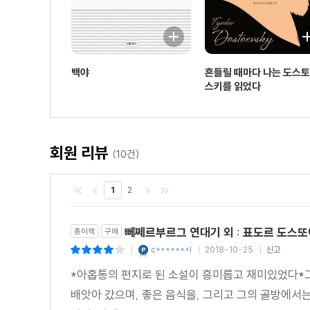
백야
흔들릴 때마다 나는 도스
스키를 읽었다
회원 리뷰
(10건)
1
2
뻬쩨르부르그 연대기 외 : 표도르 도스
종이책
구매
c*******l
2018-10-25
신고
|
|
|
*아홉통의 편지로 된 소설이 흥미롭고 재미있었다*그
배앗아 갔으며, 좋은 음식을, 그리고 그의 골방에서