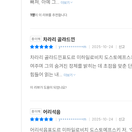
빠져, 아예 그...
더보기
1명
이 이 리뷰를 추천합니다.
차라리 골랴드낀
종이책
y***********m
2025-10-24
신고
|
|
|
차라리 골랴드낀표도르 미하일로비치 도스토예프스키 
여주며 그의 숨겨진 정체를 밝히는 데 초점을 맞춘
힘들어 읽는 내...
더보기
이 리뷰가 도움이 되었나요?
어리석음
종이책
y***********m
2025-10-24
신고
|
|
|
어리석음표도르 미하일로비치 도스토예프스키 저, ‘아홉