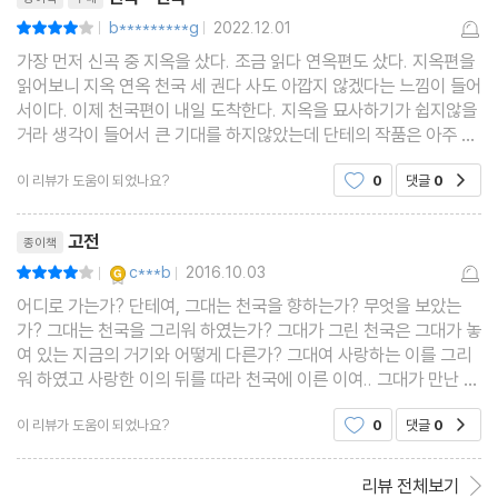
b*********g
2022.12.01
평점8점
|
|
가장 먼저 신곡 중 지옥을 샀다. 조금 읽다 연옥편도 샀다. 지옥편을
읽어보니 지옥 연옥 천국 세 권다 사도 아깝지 않겠다는 느낌이 들어
서이다. 이제 천국편이 내일 도착한다. 지옥을 묘사하기가 쉽지않을
거라 생각이 들어서 큰 기대를 하지않았는데 단테의 작품은 아주 뛰
어나다는 생각이다. 기대이상이다. 다른 사람들 리뷰를 보면 지옥은
이 리뷰가 도움이 되었나요?
0
댓글
0
공감
뛰어난데 연옥 천국으로 갈수록
리뷰제목
고전
종이책
YES마니아 : 골드
c***b
2016.10.03
평점8점
|
|
어디로 가는가? 단테여, 그대는 천국을 향하는가? 무엇을 보았는
가? 그대는 천국을 그리워 하였는가? 그대가 그린 천국은 그대가 놓
여 있는 지금의 거기와 어떻게 다른가? 그대여 사랑하는 이를 그리
워 하였고 사랑한 이의 뒤를 따라 천국에 이른 이여.. 그대가 만난 사
랑은 천국보다 더 아름다운가? 아!! 단테여 그대의 답을 기다리는
이 리뷰가 도움이 되었나요?
0
댓글
0
공감
나에게 어서 답을 하여 주어라.. 그대여 단테 지금
리뷰 전체보기