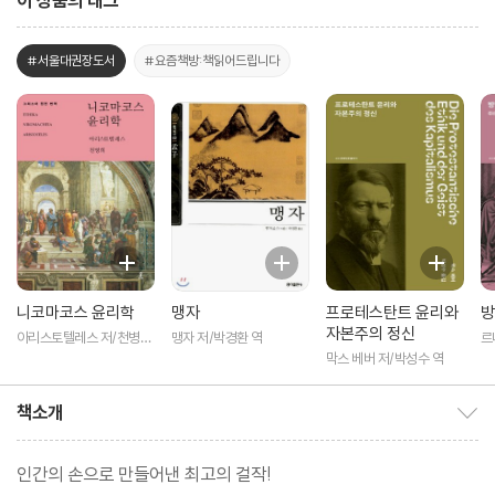
이 상품의 태그
#서울대권장도서
#요즘책방:책읽어드립니다
니코마코스 윤리학
맹자
프로테스탄트 윤리와
방
자본주의 정신
아리스토텔레스 저/천병희
맹자 저/박경환 역
르
역
역
막스 베버 저/박성수 역
책소개
책소개 보이기/감추기
인간의 손으로 만들어낸 최고의 걸작!