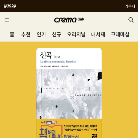
라운지
홈
추천
인기
신규
오리지널
내서재
크레마샵