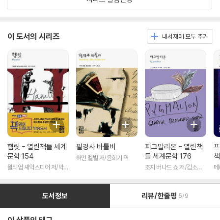
이 도서의 시리즈
내서재에 모두 추가
햄릿 - 열린책들 세계
필경사 바틀비
피그말리온 - 열린책
프
문학 154
들 세계문학 176
책
허먼 멜빌 저/윤희기 역
윌리엄 셰익스피어 저/박우
조지 버나드 쇼 저/김소임
메
수 역
역
도서정보
리뷰/한줄평
5/9