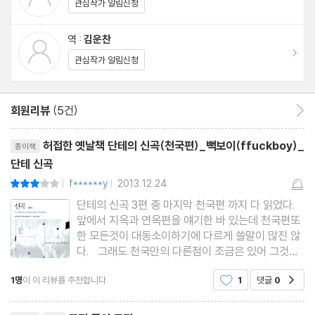
관심작가 알림신청
구성되었다. 이 책은 단테 자신으로 추정되는 한 시인이 성 목요일
심야부터 성 금요일 날이 채 밝기 전까지 여행하는 이야기 중 천국에
역 :
김운찬
서의 이야기를 담고 있다.
이동
관심작가 알림신청
회원리뷰
(5건)
회원리뷰 이동
리뷰제목
허접한 옛날책 단테의 신곡(천국편)_뻑보이(ffuckboy)_
종이책
단테 신곡
f******y
2013.12.24
평점6점
|
|
단테의 신곡 3편 중 마지막 천국편 까지 다 읽었다.
앞에서 지옥과 연옥편을 얘기한 바 있는데 천국편또
작품 인물로 직접 등장한 ‘단테’가 서른다섯 살이 되던 해 성聖 금요
한 모든것이 대동소이하기에 다르게 쓸말이 많진 않
일 전날 밤 어두운 숲에서 길을 잃고 헤매고 있을 때 마침 나타난 로
다. 그래도 천국만의 다른점이 조금은 있어 그것을
마의 시인 베르길리우스의 안내로 지옥地獄과 연옥煉獄을 방문해
기술하자면, 1. 천국이다 보니 무엇을 하는지에 대
1명
이 이 리뷰를 추천합니다.
1
댓글
0
공감
한 묘사가 거의 없다. 앞서 지옥에서는 지옥의 각 층
천태만상의 인간들의 죄와 벌을 목격하게 한 다음 구원의 여인인 베
별로 죄인들이 어떤식으로 형벌을 받고 고통스러워
아트리체에게로 가고, 다시 그녀를 따라 천국에 이르러 성 베르나르
리뷰제목
하는