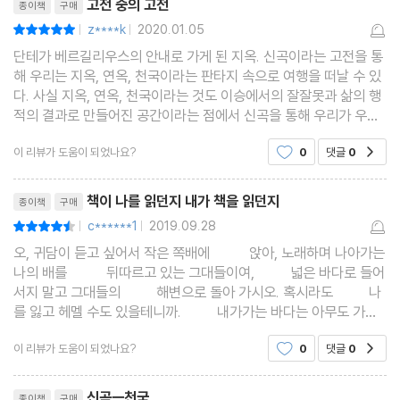
고전 중의 고전
종이책
구매
의 안내로 천상 속에서 삼위일체의 신비를 맛보게 된다는 내용으로
z****k
2020.01.05
평점10점
|
|
7일 6시간 동안의 이야기다. 여기에는 단테의 해박한 지식, 그의 자
단테가 베르길리우스의 안내로 가게 된 지옥. 신곡이라는 고전을 통
서전적인 이야기, 당대의 정치 상황뿐 아니라 기독교가 삶의 틀이었
해 우리는 지옥, 연옥, 천국이라는 판타지 속으로 여행을 떠날 수 있
던 중세의 세계관이 총체적으로 집약되어 있다.
다. 사실 지옥, 연옥, 천국이라는 것도 이승에서의 잘잘못과 삶의 행
적의 결과로 만들어진 공간이라는 점에서 신곡을 통해 우리가 우리
네 삶을 돌아보는 계기로 삼을 수도 있을 것이다. 물론 지금이 단테
이 리뷰가 도움이 되었나요?
0
댓글
0
공감
가 살던 시기와 상당한 시차가 있긴 하지만 상
리뷰제목
책이 나를 읽던지 내가 책을 읽던지
종이책
구매
c******1
2019.09.28
평점9점
|
|
오, 귀담이 듣고 싶어서 작은 쪽배에 앉아, 노래하며 나아가는
나의 배를 뒤따르고 있는 그대들이여, 넓은 바다로 들어
서지 말고 그대들의 해변으로 돌아 가시오. 혹시라도 나
를 잃고 헤멜 수도 있을테니까. 내가가는 바다는 아무도 가본
적이 없으니, 미네르바가 바람을 일으키고 아폴론이 이끌며,
이 리뷰가 도움이 되었나요?
0
댓글
0
공감
리뷰제목
신곡ㅡ천국
종이책
구매