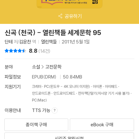
공유하기
신곡 (천국) - 열린책들 세계문학 95
단테
저/
김운찬
역
열린책들
2011년 5월 1일
8.8
리뷰 총점
(14건)
분야
소설
>
고전문학
파일정보
EPUB(DRM)
50.84MB
지원기기
크레마
PC(윈도우 - 4K 모니터 미지원)
아이폰
아이패드
안드로이드폰
안드로이드패드
전자책단말기(저사양 기기 사용 불가)
PC(Mac)
이용안내
TTS 가능
종이책 구매
eBook 구매
시리즈 알림신청