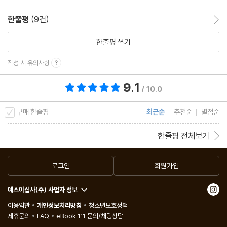
한줄평
(9건)
한줄평 이동
한줄평 쓰기
작성 시 유의사항
9.1
총 평점 9.1점
/ 10.0
구매 한줄평
최근순
추천순
별점순
한줄평 전체보기
로그인
회원가입
예스이십사(주) 사업자 정보
이용약관
개인정보처리방침
청소년보호정책
제휴문의
FAQ
eBook 1:1 문의/채팅상담