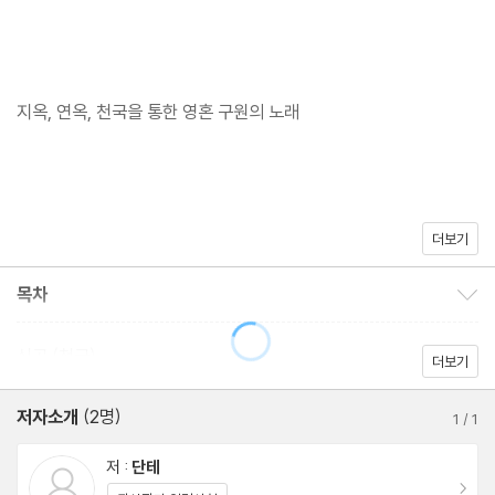
지옥, 연옥, 천국을 통한 영혼 구원의 노래
더보기
목차
목차 보이기/감추기
신곡 (천국)
더보기
이탈리아의 시인 단테의 대표작으로 1만 4,233행으로 이루어진 장
편 서사시이다. 총 1만 4233행으로 된 이 대서사시는 장대한 분량
저자소개
(2명)
1
/
1
외에도 근대 서사문학의 전형을 창조한 뛰어난 작품성 때문에 서양
저 :
단테
고전의 대표적인 작품으로 손꼽힌다. 지옥, 연옥, 천국 등 3편으로
이동