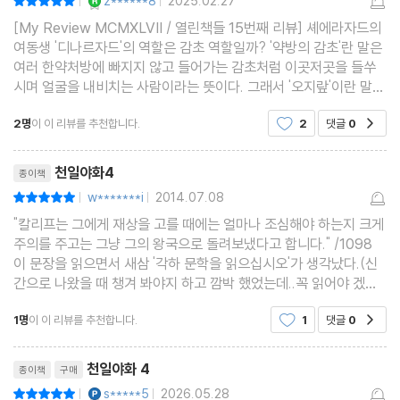
z******8
2025.02.27
|
|
[My Review MCMXLVII / 열린책들 15번째 리뷰] 셰에라자드의
여동생 '디나르자드'의 역할은 감초 역할일까? '약방의 감초'란 말은
여러 한약처방에 빠지지 않고 들어가는 감초처럼 이곳저곳을 들쑤
시며 얼굴을 내비치는 사람이라는 뜻이다. 그래서 '오지랖'이란 말뜻
과 비슷하게 쓰이곤 한다. 그래서 감초 역할이라고 하면 긍정적이기
2명
이 이 리뷰를 추천합니다.
2
댓글
0
공감
보다 부정적으로 쓰이긴 하지만, 쓰디쓴 한약재를 그
리뷰제목
천일야화4
종이책
w*******i
2014.07.08
평점10점
|
|
"칼리프는 그에게 재상을 고를 때에는 얼마나 조심해야 하는지 크게
주의를 주고는 그냥 그의 왕국으로 돌려보냈다고 합니다." /1098
이 문장을 읽으면서 새삼 '각하 문학을 읽으십시오'가 생각났다.(신
간으로 나왔을 때 챙겨 봐야지 하고 깜박 했었는데..꼭 읽어야 겠다^
^) 연일 총리문제로 시끄러운 우리나라를 보고 있으려니,'천일야
1명
이 이 리뷰를 추천합니다.
1
댓글
0
공감
화'의 4편 도 필히 권하고 싶어진다.한 나라
리뷰제목
천일야화 4
종이책
구매
YES마니아 : 플래티넘
s*****5
2026.05.28
평점10점
|
|