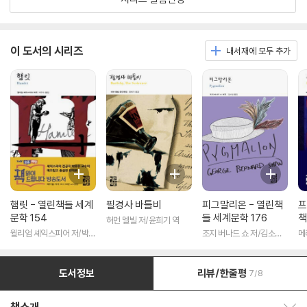
이 도서의 시리즈
내서재에 모두 추가
햄릿 - 열린책들 세계
필경사 바틀비
피그말리온 - 열린책
프
문학 154
들 세계문학 176
책
허먼 멜빌 저/윤희기 역
윌리엄 셰익스피어 저/박우
조지 버나드 쇼 저/김소임
메
수 역
역
도서정보
리뷰/한줄평
7/8
책소개 보이기/감추기