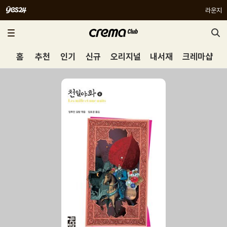
라운지
홈
추천
인기
신규
오리지널
내서재
크레마샵