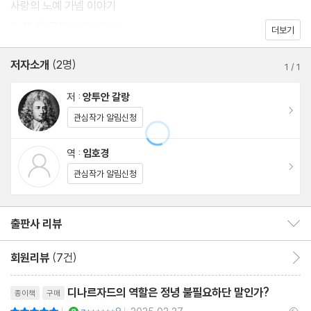
사랑의 노예 가넴 이야기
은 지극히 건강하고 유쾌한 웃음을 전한다. 앙투안 갈랑의 불역본은
눈 뜬 채 꿈꾼 남자 이야기
더보기
『천일야화』의 정수가 자극적인 에로티시즘이 아닌 인간에 대한 깊
은 이해와 따스한 연민, 황당무계한 판타지가 아닌 우리 내면 깊숙한
저자소개
(2명)
1
/
1
욕구들에서 비롯된 경이로운 마법, 이해할 수 없는 웃음이 아닌 자유
저 :
앙투안 갈랑
와 정의를 갈망하는 아랍 민중이 터뜨리는 건강한 해학과 풍자에 있
이동
관심작가 알림신청
다는 것을 알게 해 준다. 또한 흥미로운 삽화도 함께 실어 아랍의 문
화를 보다 세밀하게 접할 수 있을 것이다.
역 :
임호경
이동
관심작가 알림신청
출판사 리뷰
출판사 리뷰 보이기/감추기
회원리뷰
(7건)
회원리뷰 이동
리뷰제목
디나르자드의 역할은 정녕 불필요하단 말인가?
종이책
구매
YES마니아 : 로얄
평점10점