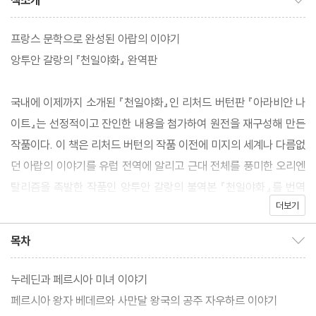
책소개
프랑스 문학으로 완성된 아랍의 이야기
앙투안 갈랑의 『천일야화』 완역판
국내에 이제까지 소개된 『천일야화』인 리처드 버턴판 『아라비안 나
이트』는 선정적이고 잔인한 내용을 첨가하여 원전을 재구성해 만든
작품이다. 이 책은 리처드 버턴의 작품 이전에 미지의 세계나 다름없
던 아랍의 이야기를 유럽 전역에 알리고 근대 전체를 풍미한 오리엔
탈리즘을 촉발한 작품인 앙투안 갈랑의 불역본 『천일야화』를 번역
더보기
한 것으로, 당대 화제가 되었던 『천일야화』를 원전에 가깝게 만날 수
있게 제작되었다.
목차
목차 보이기/감추기
근엄한 유럽 사회에서 금지되었던 내밀한 욕망들을 표현하기 위한
누레딘과 페르시아 미녀 이야기
배출구에 지나지 않았던, 그래서 더더욱 외설적이고 잔인한 내용으
페르시아 왕자 베데르와 사만달 왕국의 공주 자우하르 이야기
로 각색될 수밖에 없었던 여타 번역본들과 달리, 『천일야화』의 원전