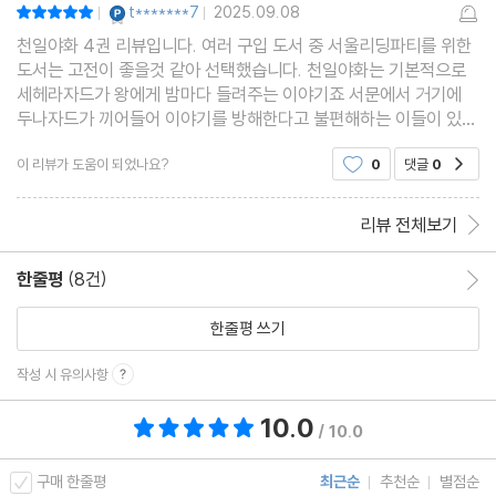
YES마니아 : 플래티넘
t*******7
2025.09.08
평점10점
|
|
천일야화 4권 리뷰입니다. 여러 구입 도서 중 서울리딩파티를 위한
도서는 고전이 좋을것 같아 선택했습니다. 천일야화는 기본적으로
세헤라자드가 왕에게 밤마다 들려주는 이야기죠 서문에서 거기에
두나자드가 끼어들어 이야기를 방해한다고 불편해하는 이들이 있다
는 이야기는 좀 놀라웠습니다 왜냐하면 그것이야말로 이 작품이 천
이 리뷰가 도움이 되었나요?
0
댓글
0
공감
일야화 라는 제목을 가지게 된 이유 이기 때문이지요.
리뷰 전체보기
한줄평
(8건)
한줄평 이동
한줄평 쓰기
작성 시 유의사항
10.0
총 평점 10.0점
/ 10.0
구매 한줄평
최근순
추천순
별점순