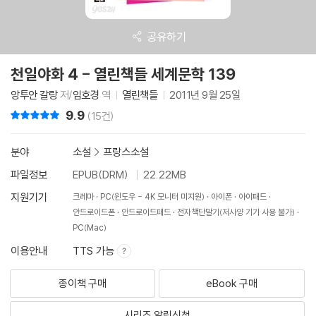
공유하기
천일야화 4 - 열린책들 세계문학 139
앙투안 갈랑
저/
임호경
역
열린책들
2011년 9월 25일
9.9
리뷰 총점
(15건)
분야
소설
>
프랑스소설
파일정보
EPUB(DRM)
22.22MB
지원기기
크레마
PC(윈도우 - 4K 모니터 미지원)
아이폰
아이패드
안드로이드폰
안드로이드패드
전자책단말기(저사양 기기 사용 불가)
PC(Mac)
이용안내
TTS 가능
종이책 구매
eBook 구매
시리즈 알림신청