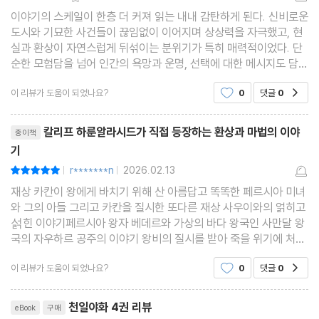
이야기의 스케일이 한층 더 커져 읽는 내내 감탄하게 된다. 신비로운
도시와 기묘한 사건들이 끊임없이 이어지며 상상력을 자극했고, 현
실과 환상이 자연스럽게 뒤섞이는 분위기가 특히 매력적이었다. 단
순한 모험담을 넘어 인간의 욕망과 운명, 선택에 대한 메시지도 담겨
있어 오래 곱씹게 된다. 오래된 고전임에도 전개가 놀라울 만큼 흡입
이 리뷰가 도움이 되었나요?
0
댓글
0
공감
력 있어 시간 가는 줄 모르고 읽게 된 권이었
리뷰제목
칼리프 하룬알라시드가 직접 등장하는 환상과 마법의 이야
종이책
기
r*******n
2026.02.13
평점10점
|
|
재상 카칸이 왕에게 바치기 위해 산 아름답고 똑똑한 페르시아 미녀
와 그의 아들 그리고 카칸을 질시한 또다른 재상 사우이와의 얽히고
섥힌 이야기페르시아 왕자 베데르와 가상의 바다 왕국인 사만달 왕
국의 자우하르 공주의 이야기 왕비의 질시를 받아 죽을 위기에 처한
칼리프의 여인을 도와주었다가 오히려 의심을 받아 갖은 일을 겪었
이 리뷰가 도움이 되었나요?
0
댓글
0
공감
으나 다행히 오해라 풀려 칼리프의 조치로 여인
리뷰제목
천일야화 4권 리뷰
eBook
구매