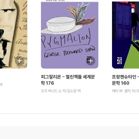
피그말리온 - 열린책들 세계문
프랑켄슈타인 -
학 176
문학 160
역
조지 버나드 쇼 저/김소임 역
메리 W. 셸리 저/