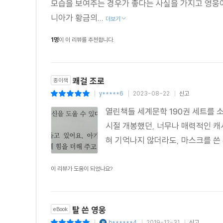
모습을 보여주는 경우가 좋다는 사실을 가지고 영웅
쫓는 자와 쫓기는 자
니아가 황금의...
더보기
풀리도 가문의 고결한 피
1명
이 이 리뷰를 추천합니다.
다시 결투를 벌이다
사방의 적과 맞서다
궁지에 몰린 여우
쾌걸 조로
종이책
마스크를 벗다
y*****6
2023-08-22
신고
|
|
|
얼씨구 좋네!
열린책들 세계문학 190권 세트를 소
원형의 힘
시절 개봉했던, 너무나 매력적인 캐
존스턴 매컬리 연보
혀 기억나지 않더라도, 마스크를 쓴 
이 리뷰가 도움이 되었나요?
탈 쓴 영웅
eBook
b******4
2019-12-31
신고