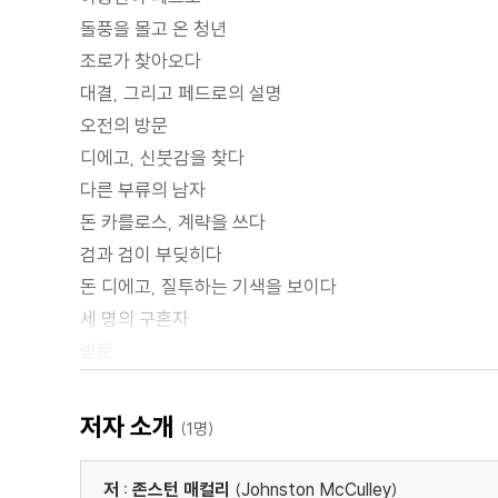
돌풍을 몰고 온 청년
조로가 찾아오다
대결, 그리고 페드로의 설명
오전의 방문
디에고, 신붓감을 찾다
다른 부류의 남자
돈 카를로스, 계략을 쓰다
검과 검이 부딪히다
돈 디에고, 질투하는 기색을 보이다
세 명의 구혼자
방문
바람처럼 사랑은 찾아온다
라몬 대위, 편지를 쓰다
저자 소개
(1명)
요새에서
추적에 실패하다
저 : 존스턴 매컬리
(Johnston McCulley)