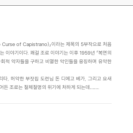
 Curse of Capistrano)」이라는 제목의 5부작으로 처음
 이야기이다. 쾌걸 조로 이야기는 이후 1959년 『복면의
책은 사회적 약자들을 구하고 비열한 악인들을 응징하며 유약한
타, 허약한 부잣집 도련님 돈 디에고 베가, 그리고 요새
뛰어든 조로는 절체절명의 위기에 처하게 되는데…….