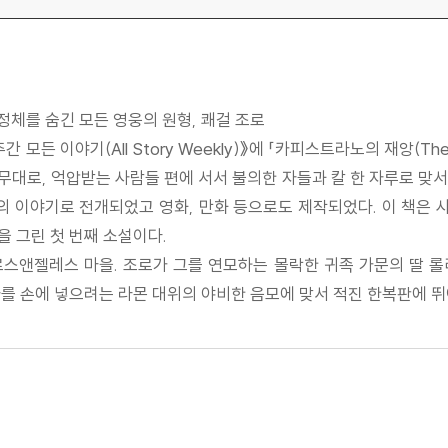
정체를 숨긴 모든 영웅의 원형, 쾌걸 조로
간 모든 이야기(All Story Weekly)》에 「카피스트라노의 재앙(The
대로, 억압받는 사람들 편에 서서 불의한 자들과 칼 한 자루로 맞서는
걸쳐 65편의 이야기로 전개되었고 영화, 만화 등으로도 제작되었다. 이 
 그린 첫 번째 소설이다.
스앤젤레스 마을. 조로가 그를 연모하는 몰락한 귀족 가문의 딸 롤리
타를 손에 넣으려는 라몬 대위의 야비한 음모에 맞서 적진 한복판에 