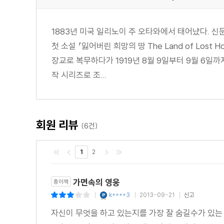
곤잘레스 상사, 친구를 만나다
돈 디에고 돌아오다
1883년 미국 일리노이 주 오타와에서 태어났다. 신
라몬 대위 사죄하다
첫 소설 『잃어버린 희망의 땅 The Land of Lost
돈 디에고, 모처럼 적극적인 관심을 보이다
장교로 복무하다가 1919년 8월 9일부터 9월 6일까지, 오
태형
작 시리즈로 조...
신속한 응징
또 다른 응징
돈 알레한드로의 목장에서
동맹이 결성되다
회원 리뷰
(6건)
이해
체포 명령
1
2
격노
돈 디에고, 병석에 눕다
가면속의 영웅
종이책
여우의 신호
k****3
2013-09-21
신고
|
|
|
구출
자신이 무엇을 하고 있는지를 가장 잘 숨길수가 있는
간발의 차이로 쫓기다