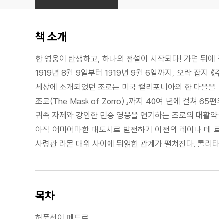
책 소개
한 영웅이 탄생하고, 하나의 전설이 시작되다! 가면 뒤에 
1919년 8월 9일부터 1919년 9월 6일까지, 오락 잡지 《주
세상에 소개되었던 조로는 미국 캘리포니아의 한 마을을 무
조로(The Mask of Zorro)』까지 40여 년에 
귀족 자제와 강인한 민중 영웅을 연기하는 조로의 대활약을
아직 어마어마한 대도시로 발전하기 이전의 레이나 데 로
사령관 라몬 대위 사이에 뒤얽힌 관계가 펼쳐진다. 롤리
목차
허풍선이 페드로