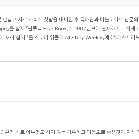
문 편집 기자로 사회에 첫발을 내디딘 후 특파원과 타블로이드 신문의
 Hope』을 잡지 『블루북 Blue Book』에 1907년부터 연재하기 시
락 잡지 『올 스토리 위클리 All Story Weekly』에 〈카피스트라노의 저
 경우가 바로 아무것도 하지 않는 경우이고 다음으로 좋은것이 자신