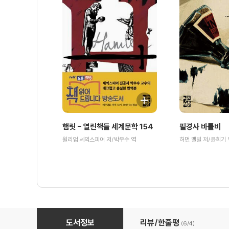
햄릿 - 열린책들 세계문학 154
필경사 바틀비
윌리엄 셰익스피어 저/박우수 역
허먼 멜빌 저/윤희기 
쾌걸 조로 - 열린책들 세계문학 074
도서정보
리뷰/한줄평
(6/
4
)