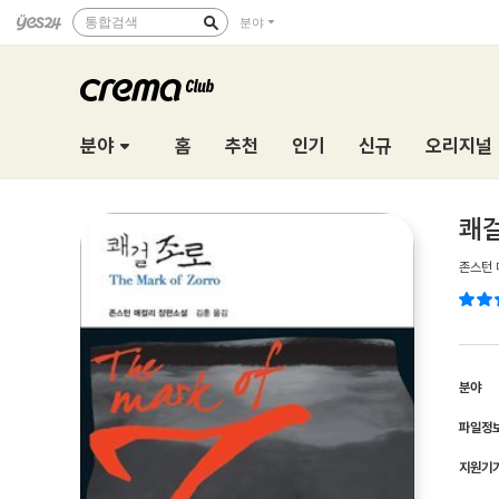
통합검색
분야
분야
홈
추천
인기
신규
오리지널
쾌걸
존스턴 
분야
파일정
지원기