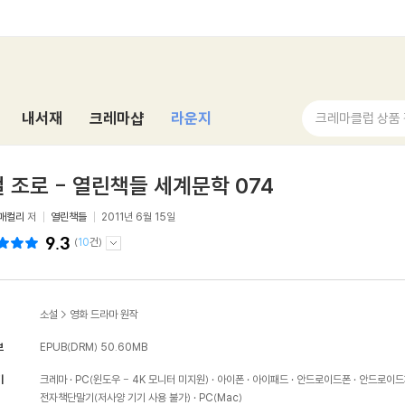
내서재
크레마샵
라운지
크레마클럽 상품
 조로 - 열린책들 세계문학 074
매컬리
저
열린책들
2011년 6월 15일
9.3
(
10
건)
소설
>
영화 드라마 원작
보
EPUB(DRM)
50.60MB
기
크레마
PC(윈도우 - 4K 모니터 미지원)
아이폰
아이패드
안드로이드폰
안드로이드
전자책단말기(저사양 기기 사용 불가)
PC(Mac)