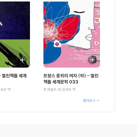
 열린책들 세계
프랑스 중위의 여자 (하) - 열린
책들 세계문학 033
오숙은 역
존 파울즈 저/김석희 역
펼쳐보기