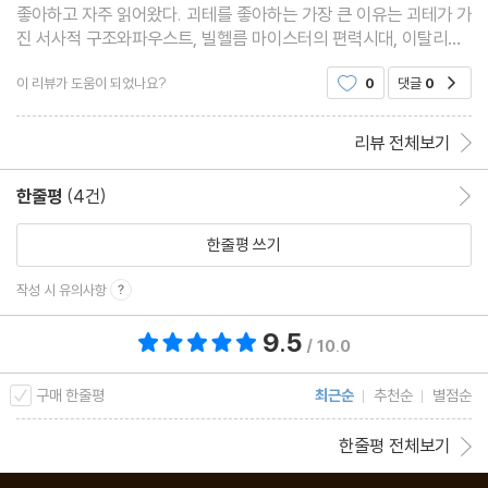
젊은 날의 아픔 1817~1821
좋아하고 자주 읽어왔다. 괴테를 좋아하는 가장 큰 이유는 괴테가 가
진 서사적 구조와파우스트, 빌헬름 마이스터의 편력시대, 이탈리아
기행 등작품 전체를 관통하는 일관된 구조와 사상이 배울점도 많고
이 리뷰가 도움이 되었나요?
0
댓글
0
공감
매력적이기 때문이었다. 반면에 하인리이 하이
『노래의 책』은 독일에서 1827년 출간되어 하이네에게 세계적인 명
-꿈의 영상들
리뷰 전체보기
성을 가져다준 시집으로 「젊은 날의 슬픔」, 「서정적 간주곡」, 「귀향」,
「하르츠 여행에서」, 「북해」 등 다섯 개의 연작이 담겨 있다. 개작을
한줄평
(4건)
한줄평 이동
거친 기존의 시들에 7편의 미발표 시들을 추가하고 새롭게 배열하
한줄평 쓰기
여 내놓은 것으로 멘델스존, 슈만, 차이콥스키, 리스트, 브람스, 슈트
-노래들
라우스 등 당시 최고 작곡가들의 손을 거쳐 독일어로 된 시집 가운데
작성 시 유의사항
가장 많이 작곡된 시집이다.
9.5
총 평점 9.5점
/ 10.0
구매 한줄평
최근순
추천순
별점순
-로만체
한줄평 전체보기