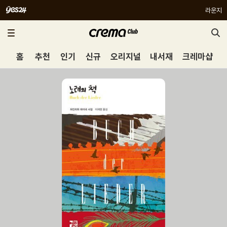
라운지
홈
추천
인기
신규
오리지널
내서재
크레마샵