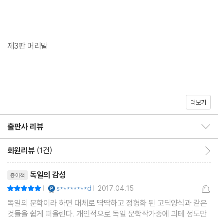
제3판 머리말
열린책들 세계문학 234권. 독일의 영혼, 독일의 정서를 대표하는
시인 하인리히 하이네의 시집 『노래의 책』이 독문학자 이재영 씨의
번역으로 열린책들에서 출간되었다. 번역 대본으로는 하이네 텍스
트의 정본으로 인정받고 있는, 호프만 운트 캄페에서 1975년 출간
더보기
제5판 머리말
된 Samtliche Werke. Historisch-kritische Gesamtausgabe
출판사 리뷰
der Werke. Dusseldorfer Ausgabe / Buch der Lieder를 사용
출판사 리뷰 보이기/감추기
했다. 문학 평론가로서도 활동 중인 이재영 씨는 [번역된 텍스트가
회원리뷰
(1건)
회원리뷰 이동
시로 읽힐 수 있도록 하는 데 가장 심혈을 기울였다]고 밝혔다.
리뷰제목
독일의 감성
종이책
YES마니아 : 플래티넘
s********d
2017.04.15
평점10점
|
|
독일의 문학이라 하면 대체로 딱딱하고 정형화 된 고딕양식과 같은
것들을 쉽게 떠올린다. 개인적으로 독일 문학작가중에 괴테 정도만