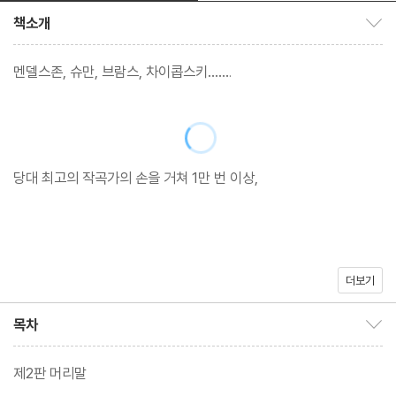
책소개
책소개 보이기/감추기
멘델스존, 슈만, 브람스, 차이콥스키…….
당대 최고의 작곡가의 손을 거쳐 1만 번 이상,
더보기
독일어 시집 가운데 가장 많이 작곡된 시집
목차
목차 보이기/감추기
제2판 머리말