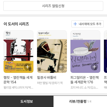
시리즈 알림신청
이 도서의 시리즈
내서재에 모두 추가
햄릿 - 열린책들 세계
필경사 바틀비
피그말리온 - 열린책
프
문학 154
들 세계문학 176
책
허먼 멜빌 저/윤희기 역
윌리엄 셰익스피어 저/박우
조지 버나드 쇼 저/김소임
메
수 역
역
도서정보
리뷰/한줄평
1/4