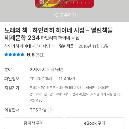
공유하기
노래의 책 : 하인리히 하이네 시집 - 열린책들
세계문학 234
하인리히 하이네 시집
하인리히 하이네
저 /
이재영
역
열린책들
2016년 11월 16일
9.6
리뷰 총점
(5건)
분야
에세이 시
>
시/평론
파일정보
EPUB(DRM)
11.49MB
지원기기
크레마
PC(윈도우 - 4K 모니터 미지원)
아이폰
아이패드
안드로이드폰
안드로이드패드
전자책단말기(저사양 기기 사용 불가)
PC(Mac)
이용안내
TTS 가능
종이책 구매
eBook 구매