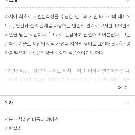
책소개
아시아 최초로 노벨문학상을 수상한 인도의 시인 타고르의 대표작
으로, 인간과 신의 관계를 사랑하는 연인의 관계로 묘사한 103편의
시편을 담은 시집이다. '고도로 민감하여 신선하고 아름답다. 그는
완벽한 기술로 자신의 시적 사유를 자신의 영어로 표현해 냈다'란 평
가를 받으며 노벨문학상을 수상한 작품집이기도 하다.
『기탄잘리』는 '영혼의 노래로 바치는 제물' 이라고 일컬어질 만큼,
사상과 감정이 지극히 심화되고 응축된 언어의 승화가 빚어낸 작품
더보기
이다. 생의 애수와 죽음의 공포를 초월한 인간만이 가질 수 있는 청
정한 마음의 평안한 기쁨의 음률을 발견할 수 있다. 예이츠의 말처
목차
목차 보이기/감추기
럼, '흙먼지가 눈에 띄지 않도록 적갈색의 옷을 걸치고 있는 나그
네'와 같은 타고르 시의 소박한 정신을 느낄 수 있을 것이다.
서문 - 윌리엄 버틀러 예이츠
기탄잘리