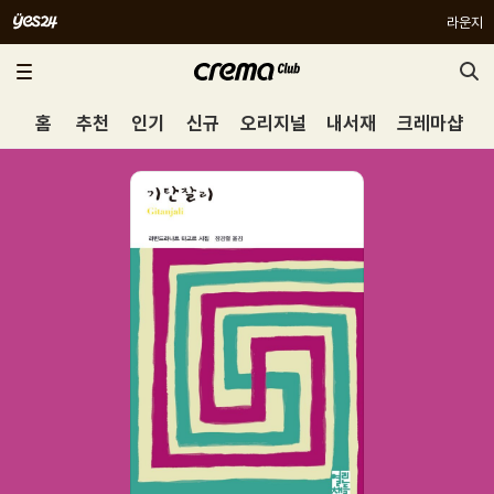
라운지
홈
추천
인기
신규
오리지널
내서재
크레마샵