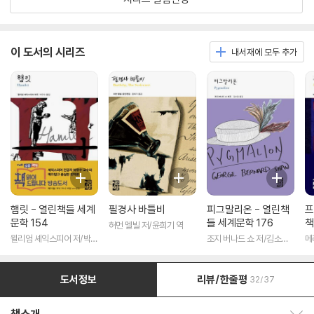
이 도서의 시리즈
내서재에 모두 추가
햄릿 - 열린책들 세계
필경사 바틀비
피그말리온 - 열린책
프
문학 154
들 세계문학 176
책
허먼 멜빌 저/윤희기 역
윌리엄 셰익스피어 저/박우
조지 버나드 쇼 저/김소임
메
수 역
역
도서정보
리뷰/한줄평
32/37
책소개 보이기/감추기