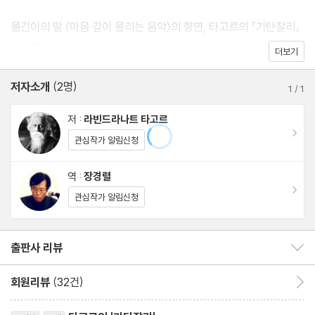
옮긴이의 말 〈마음 깊이 울리는 음악〉의 향연, 타고르의 『기탄잘리』
라빈드라나트 타고르 연보
더보기
저자소개
(2명)
1
/
1
저 :
라빈드라나트 타고르
이동
관심작가 알림신청
역 :
장경렬
이동
관심작가 알림신청
출판사 리뷰
출판사 리뷰 보이기/감추기
회원리뷰
(32건)
회원리뷰 이동
리뷰제목