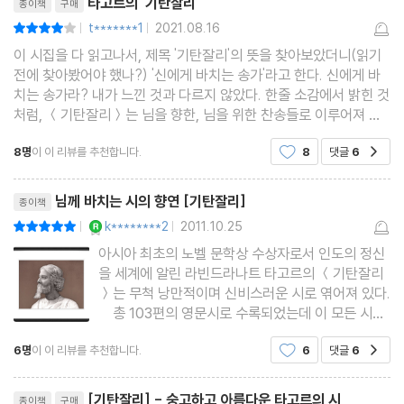
타고르의 '기탄잘리'
종이책
구매
t*******1
2021.08.16
평점8점
|
|
이 시집을 다 읽고나서, 제목 '기탄잘리'의 뜻을 찾아보았더니(읽기
전에 찾아봤어야 했나?) '신에게 바치는 송가'라고 한다. 신에게 바
치는 송가라? 내가 느낀 것과 다르지 않았다. 한줄 소감에서 밝힌 것
처럼, ＜기탄잘리＞는 님을 향한, 님을 위한 찬송들로 이루어져 있
다. 이 시집에 실린 시는 모두 103편인데, 1번부터 103번까지 번
8명
이 이 리뷰를 추천합니다.
8
댓글
6
공감
호만 매겨져 있을 뿐, 별도의 제목은 없다.
리뷰제목
님께 바치는 시의 향연 [기탄잘리]
종이책
YES마니아 : 로얄
k********2
2011.10.25
평점10점
|
|
아시아 최초의 노벨 문학상 수상자로서 인도의 정신
을 세계에 알린 라빈드라나트 타고르의 ＜기탄잘리
＞는 무척 낭만적이며 신비스러운 시로 엮어져 있다.
총 103편의 영문시로 수록되었는데 이 모든 시들
은 ＜님＞을 향한 시가이다. 신의 본질에 대한 끝없
6명
이 이 리뷰를 추천합니다.
6
댓글
6
공감
는 갈망과 물질세계에서 존재하는 모순과 혼돈 속에
서 자아성찰을 추구하는 타고르의 사상은, 103편의
리뷰제목
시 전체에 흐르고
[기탄잘리] - 숭고하고 아름다운 타고르의 시
종이책
구매