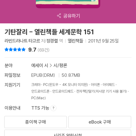
공유하기
기탄잘리 - 열린책들 세계문학 151
라빈드라나트 타고르
저/
장경렬
역
열린책들
2011년 9월 25일
9.7
리뷰 총점
(69건)
분야
에세이 시
>
시/평론
파일정보
EPUB(DRM)
50.87MB
지원기기
크레마
PC(윈도우 - 4K 모니터 미지원)
아이폰
아이패드
안드로이드폰
안드로이드패드
전자책단말기(저사양 기기 사용 불가)
PC(Mac)
이용안내
TTS 가능
종이책 구매
eBook 구매
시리즈 알림신청