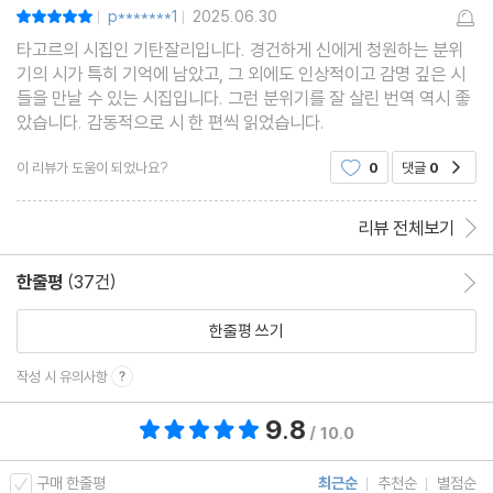
p*******1
2025.06.30
평점10점
|
|
타고르의 시집인 기탄잘리입니다. 경건하게 신에게 청원하는 분위
기의 시가 특히 기억에 남았고, 그 외에도 인상적이고 감명 깊은 시
들을 만날 수 있는 시집입니다. 그런 분위기를 잘 살린 번역 역시 좋
았습니다. 감동적으로 시 한 편씩 읽었습니다.
이 리뷰가 도움이 되었나요?
0
댓글
0
공감
리뷰 전체보기
한줄평
(37건)
한줄평 이동
한줄평 쓰기
작성 시 유의사항
9.8
총 평점 9.8점
/ 10.0
구매 한줄평
최근순
추천순
별점순