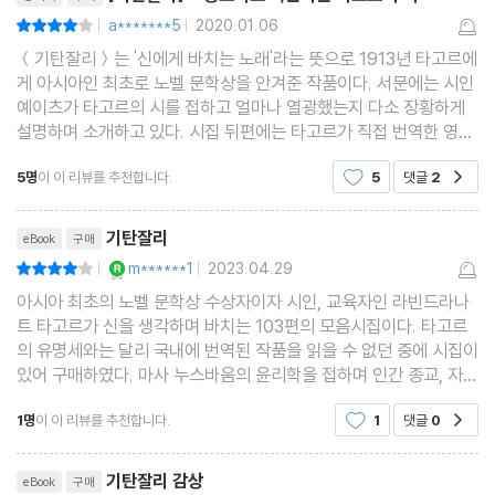
a*******5
2020.01.06
평점8점
|
|
＜기탄잘리＞는 '신에게 바치는 노래'라는 뜻으로 1913년 타고르에
게 아시아인 최초로 노벨 문학상을 안겨준 작품이다. 서문에는 시인
예이츠가 타고르의 시를 접하고 얼마나 열광했는지 다소 장황하게
설명하며 소개하고 있다. 시집 뒤편에는 타고르가 직접 번역한 영문
시들이 함께 실려있다. 첫번째 시를 읽으며 한용운 님의 ＜님의 침
5명
이 이 리뷰를 추천합니다.
5
댓글
2
공감
묵＞을 떠올렸다. 그만큼 유사한 데가 있는
리뷰제목
기탄잘리
eBook
구매
YES마니아 : 로얄
m******1
2023.04.29
평점8점
|
|
아시아 최초의 노벨 문학상 수상자이자 시인, 교육자인 라빈드라나
트 타고르가 신을 생각하며 바치는 103편의 모음시집이다. 타고르
의 유명세와는 달리 국내에 번역된 작품을 읽을 수 없던 중에 시집이
있어 구매하였다. 마사 누스바움의 윤리학을 접하며 인간 종교, 자유
시민 사회에 대한 내용을 통해 콩트, 밀, 타고르를 순서대로 이해하
1명
이 이 리뷰를 추천합니다.
1
댓글
0
공감
고자 시도했다. 영국 시인 윌리엄 버틀러 예이
리뷰제목
기탄잘리 감상
eBook
구매