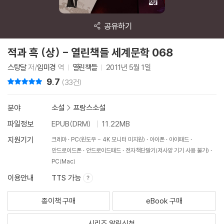
공유하기
적과 흑 (상) - 열린책들 세계문학 068
스탕달
저/
임미경
역
열린책들
2011년 5월 1일
9.7
리뷰 총점
(33건)
분야
소설
>
프랑스소설
파일정보
EPUB(DRM)
11.22MB
지원기기
크레마
PC(윈도우 - 4K 모니터 미지원)
아이폰
아이패드
안드로이드폰
안드로이드패드
전자책단말기(저사양 기기 사용 불가)
PC(Mac)
이용안내
TTS 가능
종이책 구매
eBook 구매
시리즈 알림신청