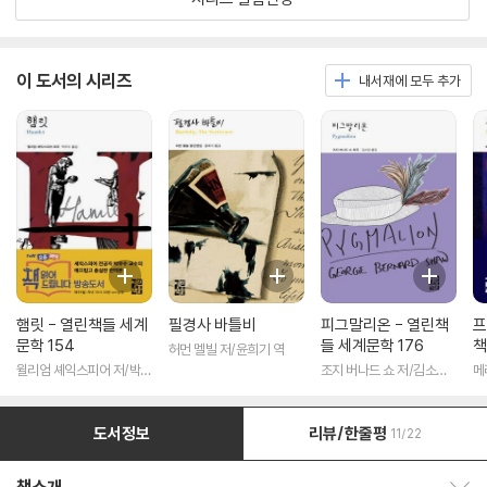
이 도서의 시리즈
내서재에 모두 추가
햄릿 - 열린책들 세계
필경사 바틀비
피그말리온 - 열린책
프
문학 154
들 세계문학 176
책
허먼 멜빌 저/윤희기 역
윌리엄 셰익스피어 저/박우
조지 버나드 쇼 저/김소임
메
수 역
역
도서정보
리뷰/한줄평
11/22
책소개 보이기/감추기