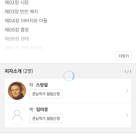
제02장 시장
라는 한 개인을 시대의 정치적, 사회적 상황 한가운데 자리 잡게 하
제03장 빈민 복지
고 이 인물이 밟아 나가는 삶의 도정을 사회 현실과의 관계 속에서
제04장 아버지와 아들
고찰하는 방식으로 당대 사회를 예리하게 파헤쳐 보인다.
제05장 흥정
제06장 권태
제07장 선택 친화력
더보기
제08장 작은 사건들
제09장 전원의 어느 저녁
저자소개
(2명)
1
/
1
제10장 마음은 원대하고 신세는 초라하고
제11장 어느 날 저녁
저 :
스탕달
이동
제12장 여행
관심작가 알림신청
제13장 살이 비치는 양말
역 :
임미경
제14장 영국제 가위
이동
관심작가 알림신청
제15장 닭 우는 소리