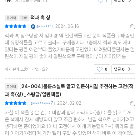
1명
이 이 리뷰를 추천합니다.
1
댓글
0
다. 이 책을 읽었던 까마득히 지나온 나의 십대 어느 날의
리뷰제목
적과 흑 상
종이책
구매
YES마니아 : 플래티넘
a*****r
2024.06.16
평점10점
|
|
적과 흑 상스탕달 저 임미경 역 열린책들고전 문학 작품을 구매중인
데 유명작들을 고르고 골라서 구매중이다그중에서 적과 흑도 재미
있다는 평을 예전부터 들었기때문에 고민없이 데려왔다출판사는 열
린책이 제일 평이 좋아서 열린책으로 구매했다부디 재미있기를
이 리뷰가 도움이 되었나요?
0
댓글
0
공감
리뷰제목
[24-004]불륜소설로 알고 입문하시길 추천하는 고전(적
종이책
과 흑(상)_스탕달/열린책들)
s********7
2024.02.02
평점10점
|
|
사실 이 책을 읽은 건, ＜바람과 함께 사라지다(중)＞을 읽고 두꺼
운 책에서 잠시 해방되어 얇고 조금 편하게 넘길 책으로 넘어가려고
생각하던 중이었어요.(아니 고전에서 이게 가능할까?ㅋ) 뭐라도 빨
리 이어가야겠다며 가장 빨리 구할 수 있었던 책이 바로 이 책이었는