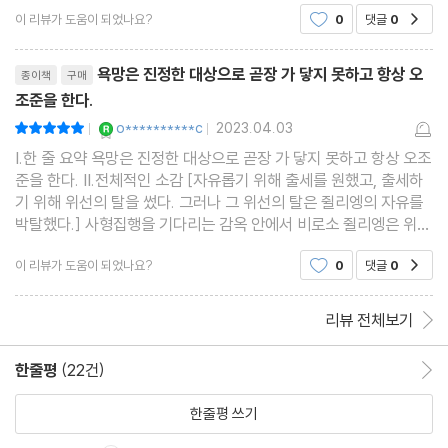
데요. 불륜 이야기라고만 단순히 생각하고 덥석 집어 들었는데, 결국
이 리뷰가 도움이 되었나요?
0
댓글
0
공감
이 책의 끝을 보고야 말았네요. 네! 단순한
리뷰제목
욕망은 진정한 대상으로 곧장 가 닿지 못하고 항상 오
종이책
구매
조준을 한다.
YES마니아 : 로얄
o**********c
2023.04.03
평점10점
|
|
I.한 줄 요약 욕망은 진정한 대상으로 곧장 가 닿지 못하고 항상 오조
준을 한다. II.전체적인 소감 [자유롭기 위해 출세를 원했고, 출세하
기 위해 위선의 탈을 썼다. 그러나 그 위선의 탈은 쥘리엥의 자유를
박탈했다.] 사형집행을 기다리는 감옥 안에서 비로소 쥘리엥은 위선
의 탈을 벗고 자유를 얻게 되었다.] 스탕달은 이 말을 하고 싶었던 듯
이 리뷰가 도움이 되었나요?
0
댓글
0
공감
싶다. 하류 계층의 재능있는 청년이 출
리뷰 전체보기
한줄평
(22건)
한줄평 이동
한줄평 쓰기