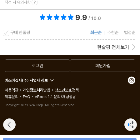
작성 시 유의사항
9.9
총 평점 9.9점
/ 10.0
구매 한줄평
최근순
추천순
별점순
한줄평 전체보기
로그인
회원가입
예스이십사(주) 사업자 정보
이용약관
개인정보처리방침
청소년보호정책
제휴문의
FAQ
eBook 1:1 문의/채팅상담
Copyright © YES24 Corp. All Rights Reserved.