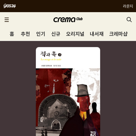
라운지
홈
추천
인기
신규
오리지널
내서재
크레마샵