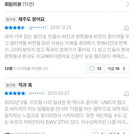
회원리뷰
(11건)
회원리뷰 이동
리뷰제목
제주도 왔어요
종이책
g******1
2015.12.23
평점9점
|
|
오며 가며 읽는 중인데. 민음사 버전과 문학동네 버전의 종이책을 두
고 열린책들 버전을 읽은 이유는 이북을 휴대하기 편해서인데 번역
이 고리타분하지 않고 특유의 분위기가 좋아요. 다 읽고 민음사 편과
문학동내 편과도 비교해봐야겠어요.신분이 낮은 쥘리앙이 제재소를
하는 집안의 천덕구러기로 얻어터지면서 살다가 마을 성당의 신부
13명
이 이 리뷰를 추천합니다.
13
댓글
15
공감
에게서 라틴어를 배워 귀족 시장의 집에 가정교
리뷰제목
적과 흑
종이책
i******i
2013.03.27
평점10점
|
|
2013년 3월. 이즈음 나의 일상은 팟 캐스트 듣기와 UMC의 랩으
로 바닥까지 치는 암울함을 만나며 '아침을 여는 음악'으로 묘하게도
일치하는 느낌으로 정리되면서 시작되었다. 또한 극단적일 수도 있
는 바흐의 커피칸타타 BWV 211이 있다. 어수선하지만 나름 머리
속에서 정리되는 것들이 마음으로 들어와 수많은 물음표를 던진
공감