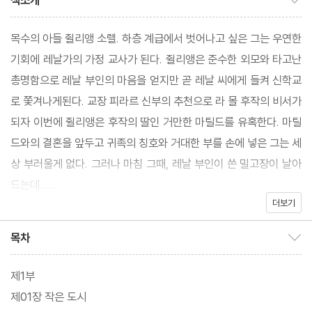
책소개
목수의 아들 쥘리앵 소렐. 하층 계급에서 벗어나고 싶은 그는 우연한
기회에 레날가의 가정 교사가 된다. 쥘리앵은 준수한 외모와 타고난
총명함으로 레날 부인의 마음을 얻지만 곧 레날 씨에게 들켜 신학교
로 쫓겨나게된다. 교장 피라르 신부의 추천으로 라 몰 후작의 비서가
되자 이번에 쥘리앵은 후작의 딸인 거만한 마틸드를 유혹한다. 마틸
드와의 결혼을 앞두고 귀족의 칭호와 거대한 부를 손에 넣은 그는 세
상 부러울게 없다. 그러나 마침 그때, 레날 부인이 쓴 밀고장이 날아
드는데......
더보기
스탕달의『적과 흑』은 19세기 문학의 백미라 할 만한 작품이다. 언듯
목차
목차 보이기/감추기
연애담처럼 보이는 이 소설은 당시의 사회와 문화를 고스란히 보여
줌음 물론 정치와 계급으로 얽힌 프랑스 사회를 예리하게 간파해 내
제1부
고 있다. '1830년의 연대기'라는 부제가 말해 주듯 이 작품에서는 프
제01장 작은 도시
랑스 왕정복기 시대 말기를 조명하고 있다. 스탕달은 쥘리앵 소렐이