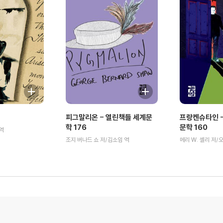
피그말리온 - 열린책들 세계문
프랑켄슈타인 -
학 176
문학 160
역
조지 버나드 쇼 저/김소임 역
메리 W. 셸리 저/