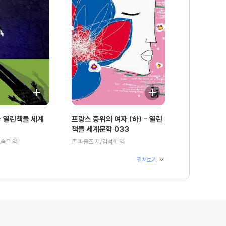
 열린책들 세계
프랑스 중위의 여자 (하) - 열린
책들 세계문학 033
오숙은 역
존 파울즈 저/김석희 역
펼쳐보기