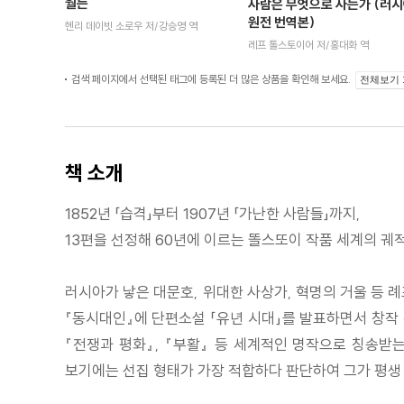
월든
사람은 무엇으로 사는가 (러
원전 번역본)
헨리 데이빗 소로우 저/강승영 역
레프 톨스토이어 저/홍대화 역
검색 페이지에서 선택된 태그에 등록된 더 많은 상품을 확인해 보세요.
전체보기
책 소개
1852년 「습격」부터 1907년 「가난한 사람들」까지,
13편을 선정해 60년에 이르는 똘스또이 작품 세계의 궤
러시아가 낳은 대문호, 위대한 사상가, 혁명의 거울 등 
『동시대인』에 단편소설 「유년 시대」를 발표하면서 창작 
『전쟁과 평화』, 『부활』 등 세계적인 명작으로 칭송받
보기에는 선집 형태가 가장 적합하다 판단하여 그가 평생 쓴