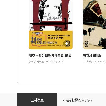
햄릿 - 열린책들 세계문학 154
필경사 바틀비
윌리엄 셰익스피어 저/박우수 역
허먼 멜빌 저/윤희기 
사람은 무엇으로 사는가 - 열린책들 세계문학 223
도서정보
리뷰/한줄평
(49/
24
)