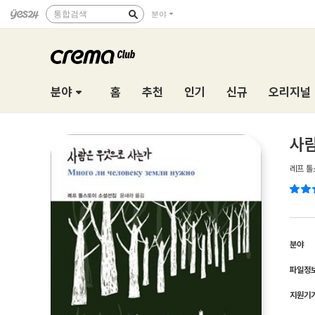
통합검색
분야
분야
홈
추천
인기
신규
오리지널
사람
레프 톨
분야
파일정
지원기