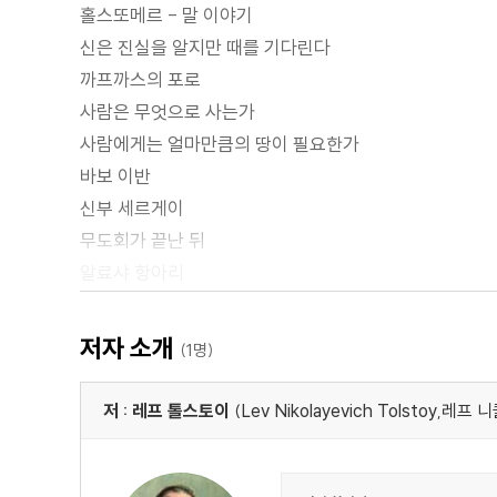
홀스또메르 - 말 이야기
신은 진실을 알지만 때를 기다린다
까프까스의 포로
사람은 무엇으로 사는가
사람에게는 얼마만큼의 땅이 필요한가
바보 이반
신부 세르게이
무도회가 끝난 뒤
알료샤 항아리
가난한 사람들
역자 해설: 예술가와 교사를 오가는 거장의 작품 세계
저자 소개
(1명)
례프 니꼴라예비치 똘스또이 연보
저 : 레프 톨스토이
(Lev Nikolayevich Tolstoy,