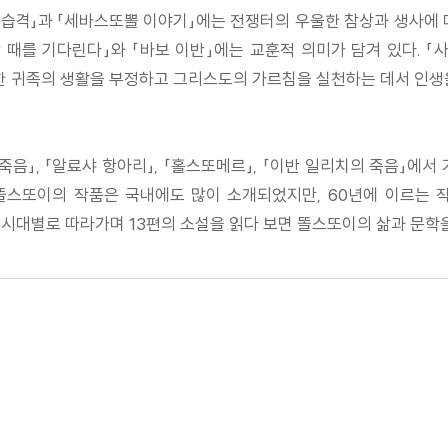
「습격」과 「세바스또뽈 이야기」에는 전쟁터의 우울한 참상과 생사에
 때를 기다린다」와 「바보 이반」에는 교훈적 의미가 담겨 있다. 
귀족의 생활을 부정하고 그리스도의 가르침을 실천하는 데서 인생을 
죽음」, 「알료샤 항아리」, 「홀스또메르」, 「이반 일리치의 죽음」에
 똘스또이의 작품은 국내에도 많이 소개되었지만, 60년에 이르는 
시대별로 따라가며 13편의 소설을 읽다 보면 똘스또이의 삶과 문학을