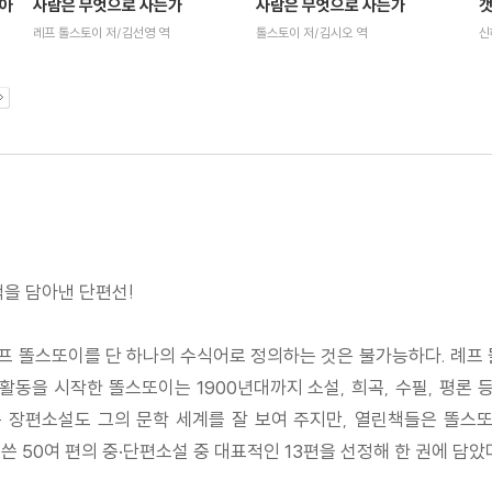
시아
사람은 무엇으로 사는가
갯
사람은 무엇으로 사는가
톨스토이 저/김시오 역
신
레프 톨스토이 저/김선영 역
적을 담아낸 단편선!
례프 똘스또이를 단 하나의 수식어로 정의하는 것은 불가능하다. 례프 
활동을 시작한 똘스또이는 1900년대까지 소설, 희곡, 수필, 평론 등
는 장편소설도 그의 문학 세계를 잘 보여 주지만, 열린책들은 똘스
 50여 편의 중·단편소설 중 대표적인 13편을 선정해 한 권에 담았