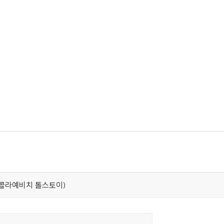
레프 니콜라예비치 톨스토이)