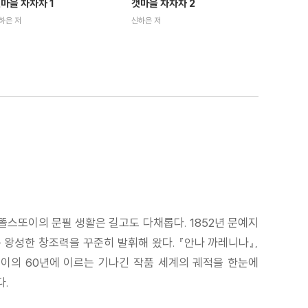
마을 차차차 1
갯마을 차차차 2
하은 저
신하은 저
똘스또이의 문필 생활은 길고도 다채롭다. 1852년 문예지
 왕성한 창조력을 꾸준히 발휘해 왔다. 『안나 까레니나』,
또이의 60년에 이르는 기나긴 작품 세계의 궤적을 한눈에
다.