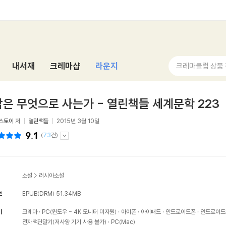
내서재
크레마샵
라운지
크레마클럽 상품
은 무엇으로 사는가 - 열린책들 세계문학 223
스토이
저
열린책들
2015년 3월 10일
9.1
(
73
건)
소설
>
러시아소설
보
EPUB(DRM)
51.34MB
기
크레마
PC(윈도우 - 4K 모니터 미지원)
아이폰
아이패드
안드로이드폰
안드로이드
전자책단말기(저사양 기기 사용 불가)
PC(Mac)