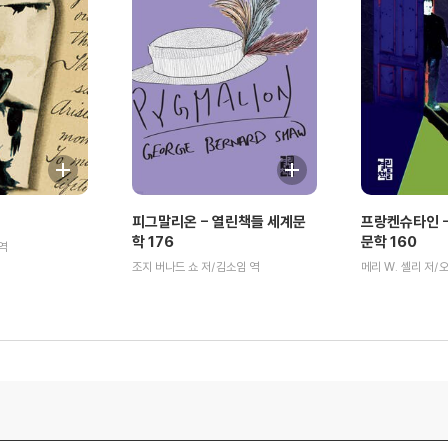
피그말리온 - 열린책들 세계문
프랑켄슈타인 -
학 176
문학 160
역
조지 버나드 쇼 저/김소임 역
메리 W. 셸리 저/