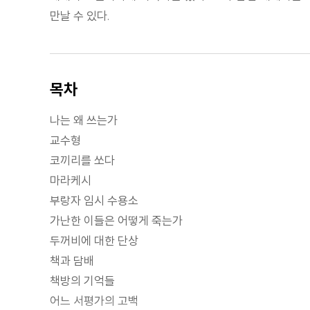
만날 수 있다.
목차
나는 왜 쓰는가
교수형
코끼리를 쏘다
마라케시
부랑자 임시 수용소
가난한 이들은 어떻게 죽는가
두꺼비에 대한 단상
책과 담배
책방의 기억들
어느 서평가의 고백