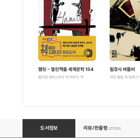
햄릿 - 열린책들 세계문학 154
필경사 바틀비
윌리엄 셰익스피어 저/박우수 역
허먼 멜빌 저/윤희기 
조지 오웰 산문선
도서정보
리뷰/한줄평
(27/
30
)