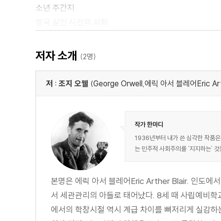
소년 주간지
영국 살인 사건의 쇠퇴
영국 요리를 옹호하며
맛있는 차 한 잔
저자 소개
(2명)
정치와 영어
좌든 우든 나의 조국
저 : 조지 오웰
(George Orwell,에릭 아서 블레어Eric Arth
사자와 유니콘: 사회주의와 영국의 특질
P. G. 우드하우스를 변호하며
당신과 원자 폭탄
작가 한마디
간디에 대한 단상
1936년부터 내가 쓴 심각한 작품은
는 민주적 사회주의를 '지지하는' 것
즐겁고도 즐거웠던 시절
역자 해설: 명징한 언어로 써 내려간 공정한 사회 비판
본명은 에릭 아서 블레어Eric Arther Blair.
조지 오웰 연보
서 세관관리의 아들로 태어났다. 8세 때 사립예비
에서의 학창시절 역시 계급 차이를 뼈저리게 실감하는