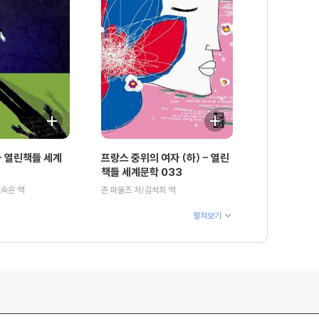
 열린책들 세계
프랑스 중위의 여자 (하) - 열린
책들 세계문학 033
오숙은 역
존 파울즈 저/김석희 역
펼쳐보기