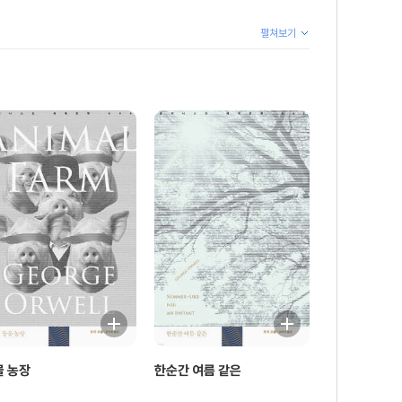
펼쳐보기
물 농장
한순간 여름 같은