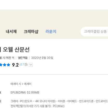
내서재
크레마샵
라운지
크레마클럽 상품
 오웰 산문선
웰
저/
허진
역
열린책들
2020년 9월 30일
9.2
(
57
건)
에세이 시
>
에세이
보
EPUB(DRM)
52.99MB
기
크레마
PC(윈도우 - 4K 모니터 미지원)
아이폰
아이패드
안드로이드폰
안드로이드
전자책단말기(저사양 기기 사용 불가)
PC(Mac)