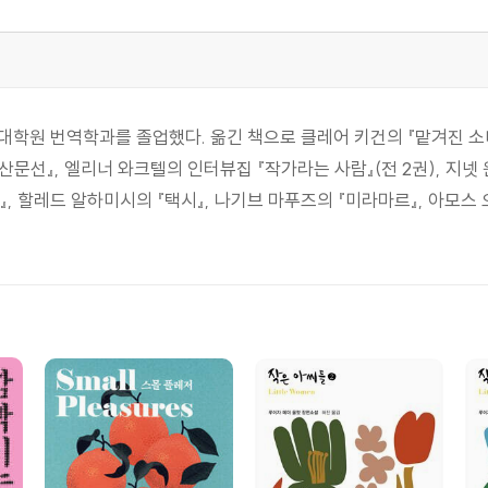
 번역학과를 졸업했다. 옮긴 책으로 클레어 키건의 『맡겨진 소녀』,
산문선』, 엘리너 와크텔의 인터뷰집 『작가라는 사람』(전 2권), 지넷 
, 할레드 알하미시의 『택시』, 나기브 마푸즈의 『미라마르』, 아모스 