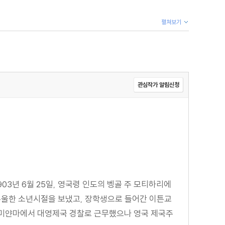
펼쳐보기
관심작가 알림신청
1903년 6월 25일, 영국령 인도의 벵골 주 모티하리에
우울한 소년시절을 보냈고, 장학생으로 들어간 이튼교
간 미얀마에서 대영제국 경찰로 근무했으나 영국 제국주