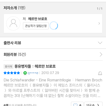
저자소개
(1명)
1
/
1
저 :
헤르만 브로흐
이동
관심작가 알림신청
출판사 리뷰
출판사 리뷰 보이기/감추기
회원리뷰
(5건)
회원리뷰 이동
리뷰제목
몽유병자들 :: 헤르만 브로흐
종이책
YES마니아 : 로얄
q****e
2010.07.29
평점10점
|
|
Die Schlafwandler - Eine Romantrilogie :: Hermann Broch
헤르만 브로흐의 ＜몽유병자들＞ 이 제임스 조이스의 ＜율리시스
＞ 와 마르셀 프루스트의 ＜잃어버린 시간을 찾아서＞ 와 함께 손
꼽히는 3대 (난해하기 이를 데 없는) 철학 소설이라는 것을 미리 알
았더라면 나는 이 책 읽기를 진작에 포기했었을 것이다. ＜율리시스
6명
이 이 리뷰를 추천합니다.
6
댓글
0
공감
＞와 ＜잃어버린~＞ 의 첫 장을 읽자마자 '이건 4-50대에