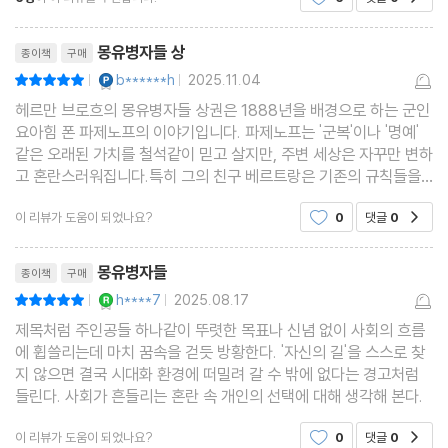
리뷰제목
몽유병자들 상
종이책
구매
YES마니아 : 플래티넘
b******h
2025.11.04
평점10점
|
|
헤르만 브로흐의 몽유병자들 상권은 1888년을 배경으로 하는 군인
요아힘 폰 파제노프의 이야기입니다. 파제노프는 '군복'이나 '명예'
같은 오래된 가치를 철석같이 믿고 살지만, 주변 세상은 자꾸만 변하
고 혼란스러워집니다.특히 그의 친구 베르트랑은 기존의 규칙들을
비웃으며 파제노프를 흔들어 놓죠. 이 책은 한마디로 '몽유병자'라는
이 리뷰가 도움이 되었나요?
0
댓글
0
공감
제목처럼 예것과 새것 사이에 무엇이 옳은지
리뷰제목
몽유병자들
종이책
구매
YES마니아 : 로얄
h****7
2025.08.17
평점10점
|
|
제목처럼 주인공들 하나같이 뚜렷한 목표나 신념 없이 사회의 흐름
에 휩쓸리는데 마치 꿈속을 걷듯 방황한다. '자신의 길'을 스스로 찾
지 않으면 결국 시대화 환경에 떠밀려 갈 수 밖에 없다는 경고처럼
들린다. 사회가 흔들리는 혼란 속 개인의 선택에 대해 생각해 본다.
이 리뷰가 도움이 되었나요?
0
댓글
0
공감