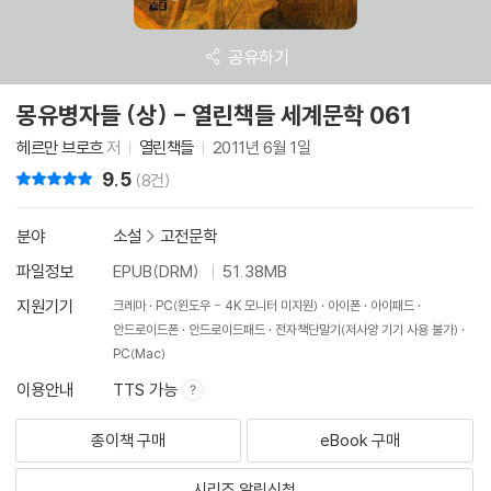
공유하기
몽유병자들 (상) - 열린책들 세계문학 061
헤르만 브로흐
저
열린책들
2011년 6월 1일
9.5
리뷰 총점
(8건)
분야
소설
>
고전문학
파일정보
EPUB(DRM)
51.38MB
지원기기
크레마
PC(윈도우 - 4K 모니터 미지원)
아이폰
아이패드
안드로이드폰
안드로이드패드
전자책단말기(저사양 기기 사용 불가)
PC(Mac)
이용안내
TTS 가능
종이책 구매
eBook 구매
시리즈 알림신청