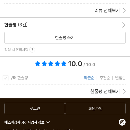
리뷰 전체보기
한줄평
(3건)
한줄평 이동
한줄평 쓰기
작성 시 유의사항
10.0
총 평점 10.0점
/ 10.0
구매 한줄평
최근순
추천순
별점순
한줄평 전체보기
로그인
회원가입
예스이십사(주) 사업자 정보