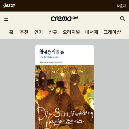
라운지
홈
추천
인기
신규
오리지널
내서재
크레마샵