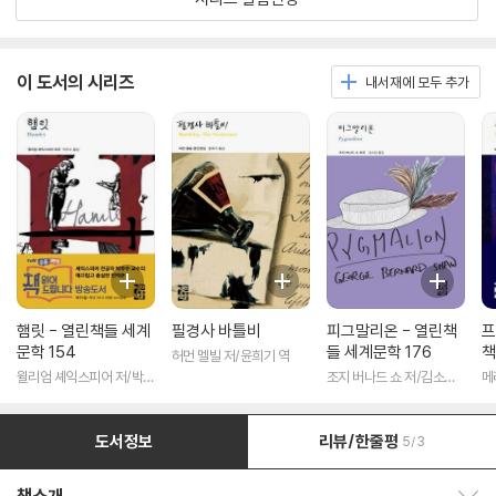
이 도서의 시리즈
내서재에 모두 추가
햄릿 - 열린책들 세계
필경사 바틀비
피그말리온 - 열린책
프
문학 154
들 세계문학 176
책
허먼 멜빌 저/윤희기 역
윌리엄 셰익스피어 저/박우
조지 버나드 쇼 저/김소임
메
수 역
역
도서정보
리뷰/한줄평
5/3
책소개 보이기/감추기