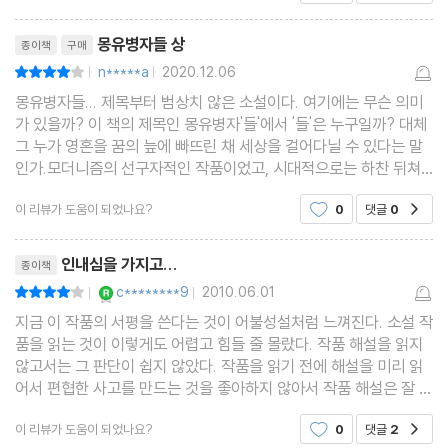
리뷰제목
몽유병자들 상
종이책
구매
n*****a
2020.12.06
평점8점
|
|
몽유병자들... 제목부터 범상치 않은 소설이다. 여기에는 무슨 의미
가 있을까? 이 책의 제목인 몽유병자'들'에서 '들'은 누구일까? 대체
그 누가 영혼을 꿈의 늪에 빠뜨린 채 세상을 걸어다닐 수 있다는 말
인가.모더니즘의 선구자적인 작품이었고, 시대적으로는 하찬 뒤쳐
진 고전이지만 나에게는 아직 이른 작품이라고 생각한다. 나중에 다
이 리뷰가 도움이 되었나요?
0
댓글
0
공감
시 한 번 읽어본다면, 그 때가 되어서야 제대로
리뷰제목
인내심을 가지고...
종이책
YES마니아 : 로얄
c********9
2010.06.01
평점8점
|
|
지금 이 작품의 서평을 쓴다는 것이 어불성설처럼 느껴진다. 소설 작
품을 읽는 것이 이렇게도 어렵고 힘들 줄 몰랐다. 작품 해설을 읽지
않고서는 그 판단이 쉽지 않았다. 작품을 읽기 전에 해설을 미리 읽
어서 편협한 사고를 만드는 것을 좋아하지 않아서 작품 해설은 잘 읽
지 않는다. 작품을 읽은 후에도 해설은 읽지 않는 것이 습관이다. 이
이 리뷰가 도움이 되었나요?
0
댓글
2
공감
번만은 살짝 해설을 펼쳐 읽어본다. 하지