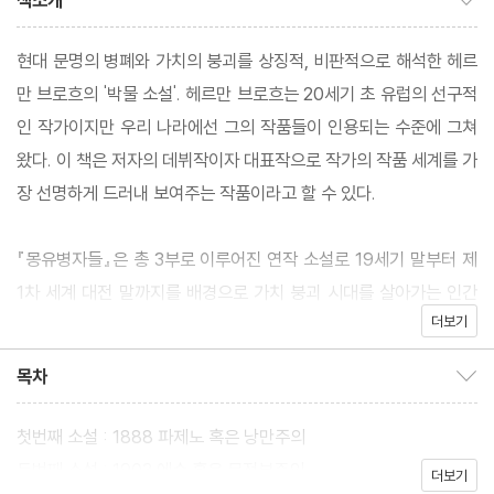
책소개
현대 문명의 병폐와 가치의 붕괴를 상징적, 비판적으로 해석한 헤르
만 브로흐의 '박물 소설'. 헤르만 브로흐는 20세기 초 유럽의 선구적
인 작가이지만 우리 나라에선 그의 작품들이 인용되는 수준에 그쳐
왔다. 이 책은 저자의 데뷔작이자 대표작으로 작가의 작품 세계를 가
장 선명하게 드러내 보여주는 작품이라고 할 수 있다.
『몽유병자들』은 총 3부로 이루어진 연작 소설로 19세기 말부터 제
1차 세계 대전 말까지를 배경으로 가치 붕괴 시대를 살아가는 인간
더보기
군상들의 내부 풍경을 지적이고도 섬세하게 그린 책이다. 오늘날 우
리 문화가 앓고 있는 질병과 가치의 붕괴를 상징적으로 또는 비판적
목차
목차 보이기/감추기
으로 해석하였다. 총 3부작으로 이루어진 연작 소설의 구성은 낡은
가치들이 무력해지고 매몰되는 과정을 미적인 형식으로 구현하는데
첫번째 소설 : 1888 파제노 혹은 낭만주의
효과적이다. 이 책은 상,하로 나뉘어 출간되었다.
두번째 소설 : 1903 에수 혹은 무정부주의
더보기