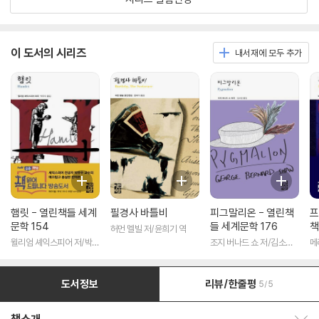
이 도서의 시리즈
내서재에 모두 추가
햄릿 - 열린책들 세계
필경사 바틀비
피그말리온 - 열린책
프
문학 154
들 세계문학 176
책
허먼 멜빌 저/윤희기 역
윌리엄 셰익스피어 저/박우
조지 버나드 쇼 저/김소임
메
수 역
역
도서정보
리뷰/한줄평
5/5
책소개 보이기/감추기