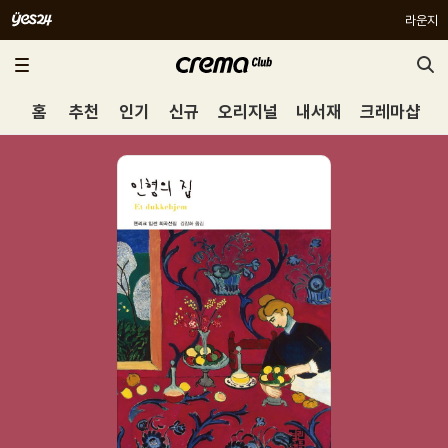
라운지
홈
추천
인기
신규
오리지널
내서재
크레마샵