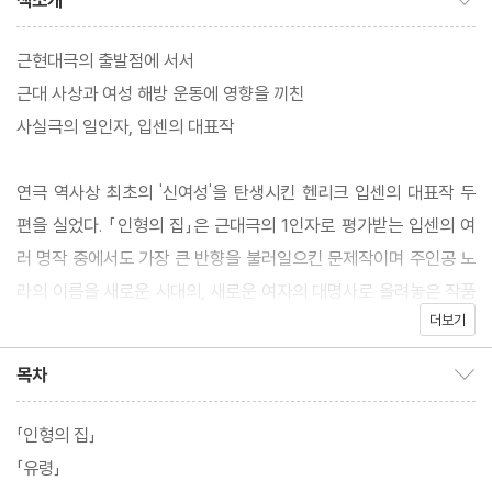
책소개
근현대극의 출발점에 서서
근대 사상과 여성 해방 운동에 영향을 끼친
사실극의 일인자, 입센의 대표작
연극 역사상 최초의 '신여성'을 탄생시킨 헨리크 입센의 대표작 두
편을 실었다. 「인형의 집」은 근대극의 1인자로 평가받는 입센의 여
러 명작 중에서도 가장 큰 반향을 불러일으킨 문제작이며 주인공 노
라의 이름을 새로운 시대의, 새로운 여자의 대명사로 올려놓은 작품
더보기
이기도 하다. 한 가정의 사랑스러운 부인이자, 따뜻한 어머니였던 노
라가 남편의 위선적인 행동에 염증을 느끼게 되면서 아내와 어머니
목차
목차 보이기/감추기
이기 이전에 책임 있는 한 인간으로서 살기 위해 새로운 시도를 하기
까지의 과정을 담은 이 작품은 여성 해방의 바이블이라고 갈채를 받
「인형의 집」
은 한편, 결혼과 가정을 파괴하는 불순한 작품이라는 평가를 받기도
「유령」
했다. 당대 사회와 여성문제에 대한 모습을 엿볼 수 있는 작품이다.