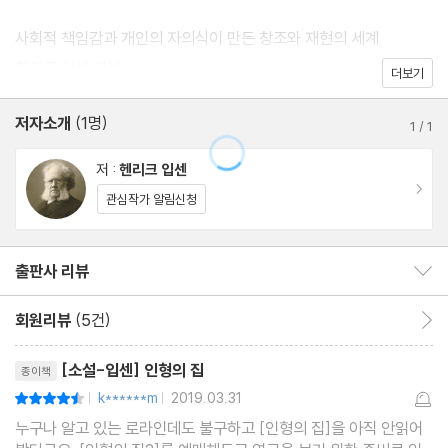
사회적 책임감과 개인의 자의식이 만든 창조와 재현의 세계
오늘날 입센이 창조해낸 주인공 노라는 독립적이고 주체적인 자아
헨리크 입센 연보
더보기
에 눈을 뜬 여성의 상징적인 이름이 되었고, 100여 년이나 흐른 지
금도 여전히 유효한 문화적 코드로 자리 잡고 있다. 그럼으로써 여전
저자소개
(1명)
1
/
1
히 노라와 그의 남편 헬멜의 대사는 감동으로 마음을 적시고, 사랑,
저 :
헨리크 입센
가정, 희생을 말하는 우리들 자신의 허위의식을 깨우치게 한다. 입센
이동
관심작가 알림신청
은 「인형의 집」과 「유령」, 두 작품을 통해 여성성의 허구를 폭로하고
나아가 종교와 사회의 부패 그리고 인습을 철저하게 해부함으로써
근대 사상과 여성 해방 운동의 단초를 제공한다.
출판사 리뷰
출판사 리뷰 보이기/감추기
회원리뷰
(5건)
회원리뷰 이동
리뷰제목
[소설-입센] 인형의 집
종이책
k******m
2019.03.31
평점9점
|
|
누구나 알고 있는 로라인데도 불구하고 [인형의 집]을 아직 안읽어