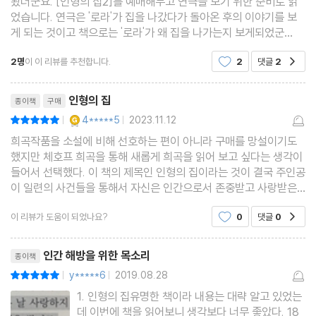
봤더군요. [인형의 집2]를 예매해두고 연극을 보기 위한 준비로 읽
었습니다. 연극은 '로라'가 집을 나갔다가 돌아온 후의 이야기를 보
게 되는 것이고 책으로는 '로라'가 왜 집을 나가는지 보게되었군
요. 아내의 역할을 충실하게 수행하고 있는 노라는 가정을 살피고 귀
2명
이 이 리뷰를 추천합니다.
2
댓글
2
공감
여운 부인임에도 남편과의 관계를 읽어보면 철딱서니
리뷰제목
인형의 집
종이책
구매
YES마니아 : 골드
4*****5
2023.11.12
평점10점
|
|
희곡작품을 소설에 비해 선호하는 편이 아니라 구매를 망설이기도
했지만 체호프 희곡을 통해 새롭게 희곡을 읽어 보고 싶다는 생각이
들어서 선택했다. 이 책의 제목인 인형의 집이라는 것이 결국 주인공
이 일련의 사건들을 통해서 자신은 인간으로서 존중받고 사랑받은
것이 아닌 인형처럼 소유물로 사랑받고, 자신은 마치 인형의 집에서
이 리뷰가 도움이 되었나요?
0
댓글
0
공감
살아왔었다는 것을 깨닳게 된다. 결국 주인공
리뷰제목
인간 해방을 위한 목소리
종이책
y*****6
2019.08.28
평점10점
|
|
1. 인형의 집유명한 책이라 내용는 대략 알고 있었는
데 이번에 책을 읽어보니 생각보다 너무 좋았다. 18