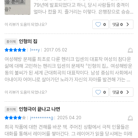
79년에 발표되었다고 하니, 당시 사람들의 충격이
얼마나 컸을 지. 줄거리는 이렇다. 은행장으로 승승
장구하는 남편, 예쁜 아이들을 둔 노라는 남편에게
이 리뷰가 도움이 되었나요?
0
댓글
0
공감
종달새, 다람쥐 라는 애칭으로 불리며 사랑을 받는
다. 늘 남편의 뜻을 거르스지 않는 그녀이지만, 그녀
리뷰제목
는 남편을 구하기 위해 서
인형의 집
종이책
l***y
2017.05.02
평점10점
|
|
여성해방 문제를 최초로 다룬 헨리크 입센의 대표작 여성의 참다운
삶에 대해 고민하는 헨리크 입센의 문제작 『인형의 집』. 여성해방운
동의 불씨가 된 세계 근대희곡의 대표작이다. 남성 중심의 사회에서
아내이자 어머니로 살아가던 노라가 자신의 자아를 발견해 가는 과
정을 그리고 있다. 어머니이기 이전에 한 사람의 인간으로서 살고자
이 리뷰가 도움이 되었나요?
0
댓글
0
공감
했던 노라의 삶을 통해 여성은 아이를 낳고
리뷰제목
인형극이 끝나고 나면
종이책
j*********g
2025.04.20
평점8점
|
|
희곡 작품에 대한 견해를 바꾼 책. 주어진 상황에서 극적 인물들은
대화를 통해서 레이어를 쌓아간다. 그 레이어가 읽을 당시에는 미래