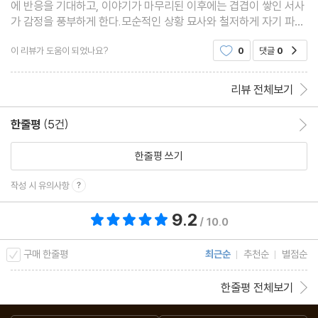
에 반응을 기대하고, 이야기가 마무리된 이후에는 겹겹이 쌓인 서사
가 감정을 풍부하게 한다.모순적인 상황 묘사와 철저하게 자기 파괴
적인 면, 모순적인 인간 군상에 대한 묘사 그리고 희망을 놓치지 않
이 리뷰가 도움이 되었나요?
0
댓글
0
공감
고자 노력했던 점이 인형의 집 부분에서 가장 인
리뷰 전체보기
한줄평
(5건)
한줄평 이동
한줄평 쓰기
작성 시 유의사항
9.2
총 평점 9.2점
/ 10.0
구매 한줄평
최근순
추천순
별점순
한줄평 전체보기