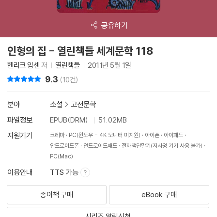
공유하기
인형의 집 - 열린책들 세계문학 118
헨리크 입센
저
열린책들
2011년 5월 1일
9.3
리뷰 총점
(10건)
분야
소설
>
고전문학
파일정보
EPUB(DRM)
51.02MB
지원기기
크레마
PC(윈도우 - 4K 모니터 미지원)
아이폰
아이패드
안드로이드폰
안드로이드패드
전자책단말기(저사양 기기 사용 불가)
PC(Mac)
이용안내
TTS 가능
종이책 구매
eBook 구매
시리즈 알림신청