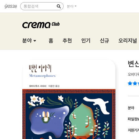
통합검색
분야
분야
홈
추천
인기
신규
오리지널
변신
오비디
분야
파일정
지원기