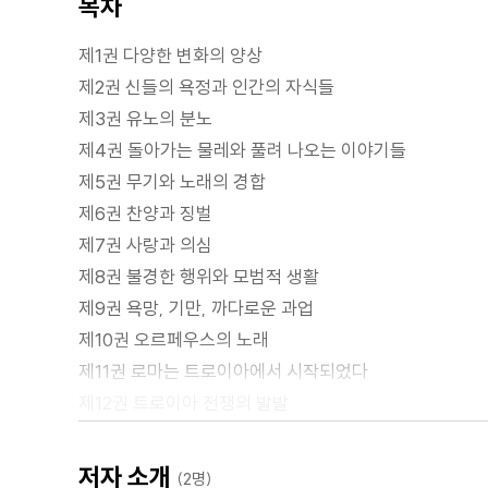
목차
제1권 다양한 변화의 양상
제2권 신들의 욕정과 인간의 자식들
제3권 유노의 분노
제4권 돌아가는 물레와 풀려 나오는 이야기들
제5권 무기와 노래의 경합
제6권 찬양과 징벌
제7권 사랑과 의심
제8권 불경한 행위와 모범적 생활
제9권 욕망, 기만, 까다로운 과업
제10권 오르페우스의 노래
제11권 로마는 트로이아에서 시작되었다
제12권 트로이아 전쟁의 발발
제13권 전리품과 사랑의 고통
제14권 아이네아스의 방랑
저자 소개
(2명)