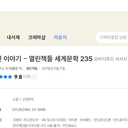
내서재
크레마샵
라운지
크레마클럽 상품
 이야기 - 열린책들 세계문학 235
오비디우스 서사시
우스
저/
이종인
역
열린책들
2018년 5월 7일
9.8
(
8
건)
소설
>
고전문학
보
EPUB(DRM)
29.19MB
기
크레마
PC(윈도우 - 4K 모니터 미지원)
아이폰
아이패드
안드로이드폰
안드로이드
전자책단말기(저사양 기기 사용 불가)
PC(Mac)