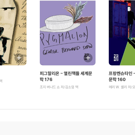
피그말리온 - 열린책들 세계문
프랑켄슈타인 -
학 176
문학 160
역
조지 버나드 쇼 저/김소임 역
메리 W. 셸리 저/