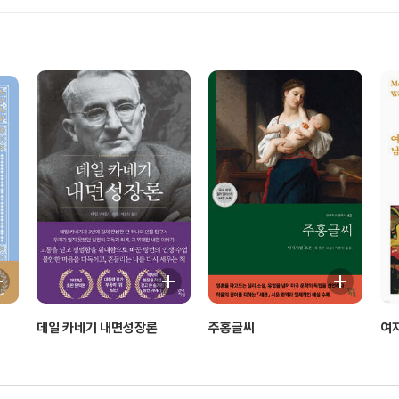
데일 카네기 내면성장론
주홍글씨
여