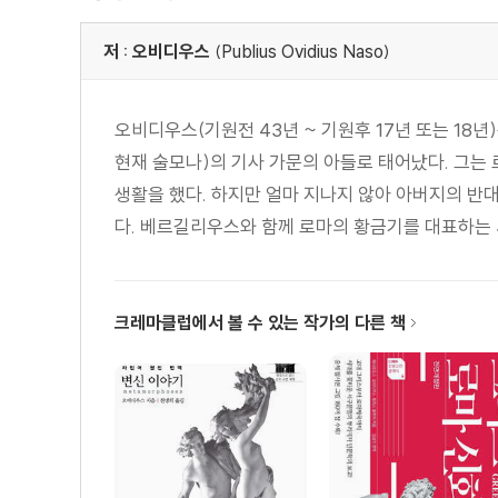
제15권 예언의 행위와 예견의 꿈
역자 해설 두 세계의 시인
저 : 오비디우스
(Publius Ovidius Naso)
오비디우스 연보
오비디우스(기원전 43년 ~ 기원후 17년 또는 18년
현재 술모나)의 기사 가문의 아들로 태어났다. 그
생활을 했다. 하지만 얼마 지나지 않아 아버지의 
다. 베르길리우스와 함께 로마의 황금기를 대표하는 시
크레마클럽에서 볼 수 있는 작가의 다른 책