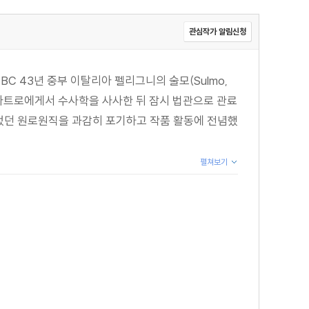
관심작가 알림신청
BC 43년 중부 이탈리아 펠리그니의 술모(Sulmo,
라트로에게서 수사학을 사사한 뒤 잠시 법관으로 관료
었던 원로원직을 과감히 포기하고 작품 활동에 전념했
펼쳐보기