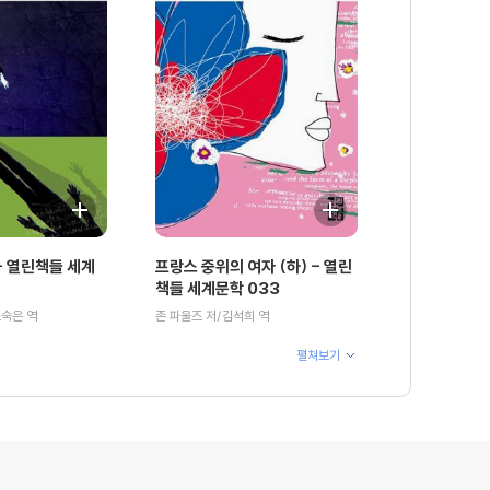
 열린책들 세계
프랑스 중위의 여자 (하) - 열린
책들 세계문학 033
오숙은 역
존 파울즈 저/김석희 역
펼쳐보기