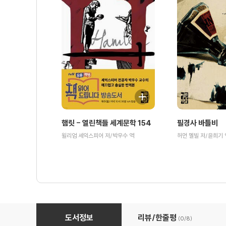
햄릿 - 열린책들 세계문학 154
필경사 바틀비
윌리엄 셰익스피어 저/박우수 역
허먼 멜빌 저/윤희기 
변신 이야기 - 열린책들 세계문학 235
도서정보
리뷰/한줄평
(0/
8
)