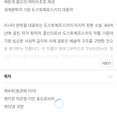
욕망과 증오의 까마라조프 제국
세계문학의 거장 도스토예프스키의 대표작
러시아 문학을 대표하는 도스토예프스끼의 마지막 장편 소설. 40여
년에 걸친 작가 창작의 결산으로서 도스토예프스끼의 작품 가운데
가장 심오한 사상적 깊이와 이에 걸맞은 예술적 구조를 구현한 것으
로 평가받는 작품이다. 이 작품은 원래 2부작으로 구상되었는데, 첫
번째 이야기를 완성한 지 약 석 달 만에 찾아온 작가의 갑작스런 죽
더보기
음으로 인해 실현되지 못하였다.
목차
목차 보이기/감추기
그럼에도 불구하고 많은 인물군과 크고 작은 사건들, 무수한 에피소
드를 담은 방대한 규모의 소설은 뛰어난 완성도를 보여 주며, 많은
제4부(중권에 이어)
비평가들에 의해 '문학 작품의 총체성'을 구현한 가장 탁월한 작품으
제11권 작은형 이반 표도로비치
로 평가받는다.
제12권 오판