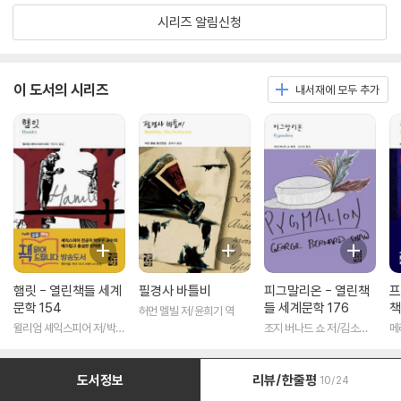
시리즈 알림신청
이 도서의 시리즈
내서재에 모두 추가
햄릿 - 열린책들 세계
필경사 바틀비
피그말리온 - 열린책
프
문학 154
들 세계문학 176
책
허먼 멜빌 저/윤희기 역
윌리엄 셰익스피어 저/박우
조지 버나드 쇼 저/김소임
메
수 역
역
도서정보
리뷰/한줄평
10/24