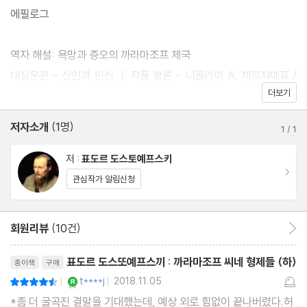
에필로그
역자 해설: 욕망과 증오의 까라마조프 제국
대심문관 - 신인과 인신 ㅣ 작품 평론 - 니꼴라이 A. 제르쟈예프 /
더보기
조유선 옮김
역자 요약: 『까라마조프 씨네 형제들』 줄거리
저자소개
(1명)
1
/
1
도스또예프스키 연보
저 :
표도르 도스토예프스키
이동
관심작가 알림신청
회원리뷰
(10건)
회원리뷰 이동
리뷰제목
표도르 도스또예프스끼 : 까라마조프 씨네 형제들 (하)
종이책
구매
YES마니아 : 로얄
t****j
2018.11.05
평점9점
|
|
*좀 더 굴곡진 결말을 기대했는데, 예상 외로 힘없이 끝나버렸다.허