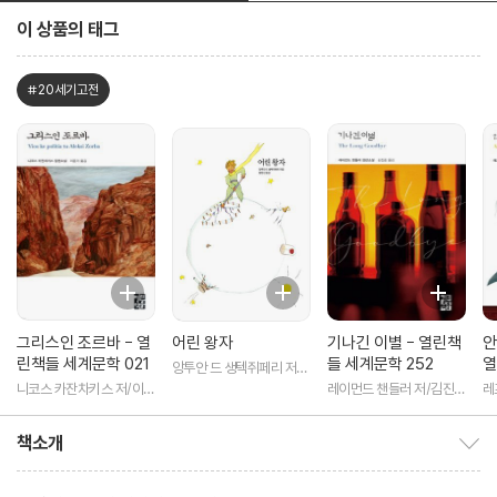
이 상품의 태그
#20세기고전
그리스인 조르바 - 열
어린 왕자
기나긴 이별 - 열린책
안
린책들 세계문학 021
들 세계문학 252
열
앙투안 드 생텍쥐페리 저/
3
황현산 역
니코스 카잔차키스 저/이윤
레이먼드 챈들러 저/김진준
레
기 역
역
역
책소개
책소개 보이기/감추기