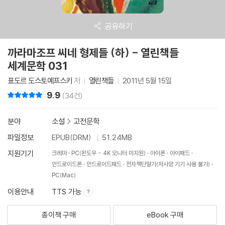
공유하기
까라마조프 씨네 형제들 (하) - 열린책들
세계문학 031
표도르 도스토예프스키
저
열린책들
2011년 5월 15일
9.9
리뷰 총점
(34건)
분야
소설
>
고전문학
파일정보
EPUB(DRM)
51.24MB
지원기기
크레마
PC(윈도우 - 4K 모니터 미지원)
아이폰
아이패드
안드로이드폰
안드로이드패드
전자책단말기(저사양 기기 사용 불가)
PC(Mac)
이용안내
TTS 가능
종이책 구매
eBook 구매