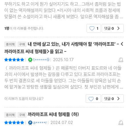
무하기도 하고 이게 뭔가 싶어지기도 하고...그래서 좀처럼 읽는 법
이 없는 역자해설까지 읽었다.*러시아 내의 사회적 흐름과 정세에
맞물려 쓴 소설이라고 하니 새롭게 보였다. 앞으론 역자해설을 좀 더
챙겨봐야겠다 싶은 마음도 들었지만 아마 안읽겠지..*드디어 다 읽
1명
이 이 리뷰를 추천합니다.
1
댓글
0
공감
었다. 도선생 시리즈...그동안 즐거웠다...
리뷰제목
내 안에 살고 있는, 내가 사랑해야 할 ‘까라마조프’ - <
종이책
구매
까라마조프 씨네 형제들>을 읽고 -
YES마니아 : 로얄
t******9
2025.10.17
평점10점
|
|
＜까라마조프 씨네 형제들＞은 패륜적인 아버지 표도르와 네 아들
과의 사이에서 발생하는 갈등을 다루고 있다.표도르 까라마조프는
두 번의 결혼으로 세 아들을 얻었다. 그는 아들들의 양육은 남의 손
에 맡겨놓고 방탕한 생활을 일삼으며 살았다. 첫 부인은 남편에게 온
갖 모욕을 당하다가 가출하여 객사했고, 두 번째 부인은 공개적으로
이 리뷰가 도움이 되었나요?
0
댓글
0
공감
창녀들을 집안으로 끌어들여 난잡한 생활을 하는
리뷰제목
까라마조프 씨네 형제들 (하)
종이책
구매
YES마니아 : 플래티넘
a*****r
2024.07.02
평점10점
|
|