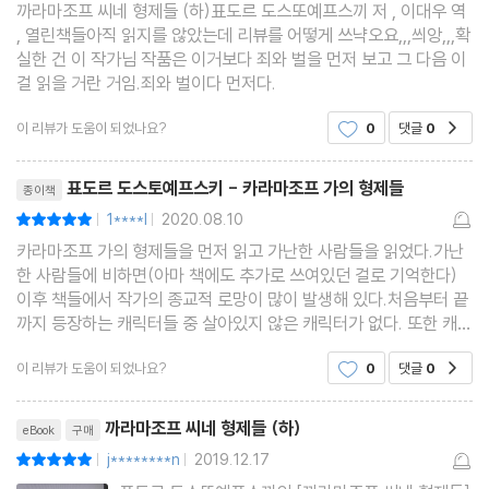
까라마조프 씨네 형제들 (하)표도르 도스또예프스끼 저 , 이대우 역
, 열린책들아직 읽지를 않았는데 리뷰를 어떻게 쓰냑오요,,,씌앙,,,확
실한 건 이 작가님 작품은 이거보다 죄와 벌을 먼저 보고 그 다음 이
걸 읽을 거란 거임.죄와 벌이다 먼저다.
이 리뷰가 도움이 되었나요?
0
댓글
0
공감
리뷰제목
표도르 도스토예프스키 - 카라마조프 가의 형제들
종이책
1****l
2020.08.10
평점10점
|
|
카라마조프 가의 형제들을 먼저 읽고 가난한 사람들을 읽었다.가난
한 사람들에 비하면(아마 책에도 추가로 쓰여있던 걸로 기억한다)
이후 책들에서 작가의 종교적 로망이 많이 발생해 있다.처음부터 끝
까지 등장하는 캐릭터들 중 살아있지 않은 캐릭터가 없다. 또한 캐릭
터를 관찰하면서 필연적으로 생겨나는 부끄러움도 처녀작에 비해
이 리뷰가 도움이 되었나요?
0
댓글
0
공감
많아졌다. 분량적으로도 그렇다.(가난한 사람들이
리뷰제목
까라마조프 씨네 형제들 (하)
eBook
구매
j********n
2019.12.17
평점10점
|
|