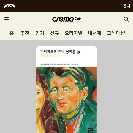
라운지
홈
추천
인기
신규
오리지널
내서재
크레마샵