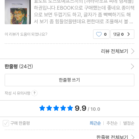
표도르 도스또예프스끼의 [까라마조프 씨네 형제들]
하권입니다.EBOOK으로 구매했는데 좋네요.종이책
으로 보면 두껍기도 하고, 글자가 좀 빡빡하기도 해
서 보기 좀 힘들었을텐데요.편한대로 조율해서 볼 수
있어서 마음에 듭니다.번역도 워낙에 도스또예프스
이 리뷰가 도움이 되었나요?
0
댓글
0
공감
끼의 작품은 열린책들 출판사가 좋다고 하니 마음에
들고요.전자책으로 볼까 하다가 PC로 봤는데 마음
에 드네요.앞으로도 자주 볼
리뷰 전체보기
한줄평
(24건)
한줄평 이동
한줄평 쓰기
작성 시 유의사항
9.9
총 평점 9.9점
/ 10.0
구매 한줄평
최근순
추천순
별점순
한줄평 전체보기