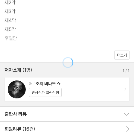
제2막
준한 사랑을 받아왔다.
제3막
제4막
제5막
후일담
더보기
역자 해설:「피그말리온」과 조지 버나드 쇼
조지 버나드 쇼 연보
저자소개
(1명)
1
/
1
저 :
조지 버나드 쇼
이동
관심작가 알림신청
출판사 리뷰
출판사 리뷰 보이기/감추기
회원리뷰
(16건)
회원리뷰 이동