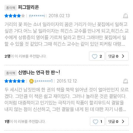
리뷰제목
피그말리온
종이책
n******i
2018.02.13
평점8점
|
|
거리의 꽃 파는 소녀 일라이자의 꿈은 거리가 아닌 꽃집에서 일하고
싶은 거다.어느 날 일라이자는 히긴스 교수를 만나게 되고,히긴스 교
수에게 상류층의 영어를 가르쳐 달라고 한다.그래야만 꽃집에서 일
할 수 있을 것 같았다.그때 히긴스 교수는 같이 있던 피커링 대령과
내기를 하게 된다.6개월 안에 일라이자를 완벽한 영어를 구사하는
2명
이 이 리뷰를 추천합니다.
2
댓글
0
공감
품위 있는 여인으로 만든다는 것이다.가능할까
리뷰제목
신명나는 연극 한 판~!
종이책
YES마니아 : 골드
s*******1
2015.12.12
평점10점
|
|
두 세시간 남짓만에 한 권의 책을 뚝딱 읽어낸 것이 얼마만인지 모르
겠다. 그만큼 이 책은 쉽고 재미있다. 그러나 놀라운 것은 결말이다.
이처럼 대중적이고 인기있는 극작가의 작품이 할리우드식 결말을
내지 않는 점이 신선하고, 그런 결말을 내게 된 데 대한 자기 나름의
논리를 펼치는 점이 무척 재밌었다. "남자건 여자건 강한 사람은 더
1명
이 이 리뷰를 추천합니다.
1
댓글
0
공감
강한 사람과 결혼하지 않을 뿐