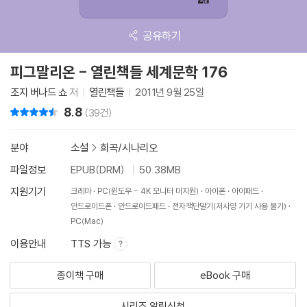
공유하기
피그말리온 - 열린책들 세계문학 176
조지 버나드 쇼
저
열린책들
2011년 9월 25일
8.8
리뷰 총점
(39건)
분야
소설
>
희곡/시나리오
파일정보
EPUB(DRM)
50.38MB
지원기기
크레마
PC(윈도우 - 4K 모니터 미지원)
아이폰
아이패드
안드로이드폰
안드로이드패드
전자책단말기(저사양 기기 사용 불가)
PC(Mac)
이용안내
TTS 가능
종이책 구매
eBook 구매
시리즈 알림신청