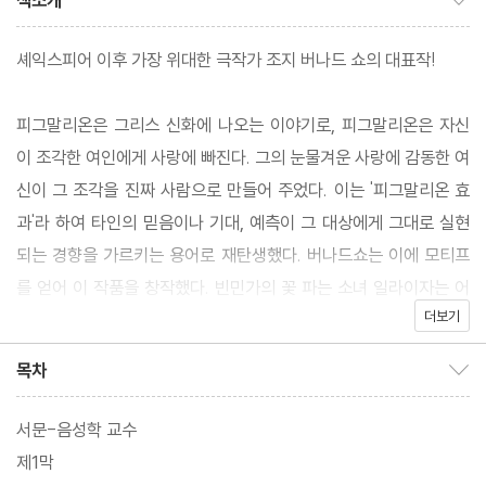
책소개
셰익스피어 이후 가장 위대한 극작가 조지 버나드 쇼의 대표작!
피그말리온은 그리스 신화에 나오는 이야기로, 피그말리온은 자신
이 조각한 여인에게 사랑에 빠진다. 그의 눈물겨운 사랑에 감동한 여
신이 그 조각을 진짜 사람으로 만들어 주었다. 이는 '피그말리온 효
과'라 하여 타인의 믿음이나 기대, 예측이 그 대상에게 그대로 실현
되는 경향을 가르키는 용어로 재탄생했다. 버나드쇼는 이에 모티프
를 얻어 이 작품을 창작했다. 빈민가의 꽃 파는 소녀 일라이자는 어
더보기
느날 음성학자인 히긴스 교수를 만나게 된다. 일라이자는 그에게 상
류층의 영어를 가르쳐달라고 부탁한다. 마침 함께 있던 피커링 대령
목차
목차 보이기/감추기
과 내기를 해, 히긴스는 그녀를 기품을 갖춘 상류층의 여인으로 만들
기로 한다. 점차 변해가는 그녀를 둘러싼 세상은 변화하기 시작한다.
서문-음성학 교수
이 작품은 당시 신분 제도의 허위와 영국 사회의 모순을 직접적으로
제1막
비판한 작품이다. 이후 연극, 뮤지컬, 영화로 제작되어 대중들의 꾸