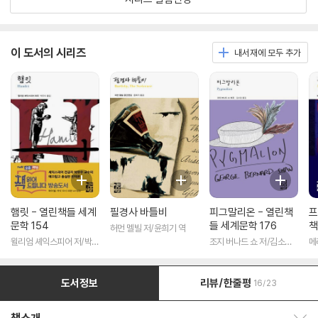
이 도서의 시리즈
내서재에 모두 추가
햄릿 - 열린책들 세계
필경사 바틀비
피그말리온 - 열린책
프
문학 154
들 세계문학 176
책
허먼 멜빌 저/윤희기 역
윌리엄 셰익스피어 저/박우
조지 버나드 쇼 저/김소임
메
수 역
역
도서정보
리뷰/한줄평
16/23
책소개 보이기/감추기