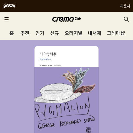
라운지
홈
추천
인기
신규
오리지널
내서재
크레마샵