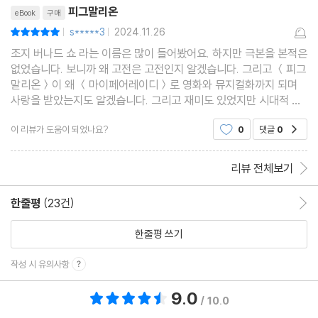
리뷰제목
피그말리온
eBook
구매
s*****3
2024.11.26
평점10점
|
|
조지 버나드 쇼 라는 이름은 많이 들어봤어요. 하지만 극본을 본적은
없었습니다. 보니까 왜 고전은 고전인지 알겠습니다. 그리고 ＜피그
말리온＞이 왜 ＜마이페어레이디＞로 영화와 뮤지컬화까지 되며
사랑을 받았는지도 알겠습니다. 그리고 재미도 있었지만 시대적 배
경을 알고보니 더더욱 재미있었습니다.
이 리뷰가 도움이 되었나요?
0
댓글
0
공감
리뷰 전체보기
한줄평
(23건)
한줄평 이동
한줄평 쓰기
작성 시 유의사항
9.0
총 평점 9.0점
/ 10.0