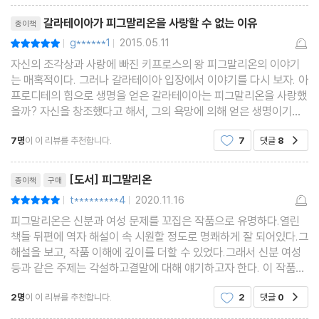
리뷰제목
갈라테이아가 피그말리온을 사랑할 수 없는 이유
종이책
g******1
2015.05.11
평점10점
|
|
자신의 조각상과 사랑에 빠진 키프로스의 왕 피그말리온의 이야기
는 매혹적이다. 그러나 갈라테이아 입장에서 이야기를 다시 보자. 아
프로디테의 힘으로 생명을 얻은 갈라테이아는 피그말리온을 사랑했
을까? 자신을 창조했다고 해서, 그의 욕망에 의해 얻은 생명이기에
그의 욕망을 위해서만 존재하는 생명이 되어야만 했을까. 만일 갈라
7명
이 이 리뷰를 추천합니다.
7
댓글
8
공감
테이아가 피그말리온의 사랑을 거부했다면. 혹은
리뷰제목
[도서] 피그말리온
종이책
구매
t*********4
2020.11.16
평점10점
|
|
피그말리온은 신분과 여성 문제를 꼬집은 작품으로 유명하다.열린
책들 뒤편에 역자 해설이 속 시원할 정도로 명쾌하게 잘 되어있다.그
해설을 보고, 작품 이해에 깊이를 더할 수 있었다.그래서 신분 여성
등과 같은 주제는 각설하고결말에 대해 얘기하고자 한다. 이 작품은
연극에서, 그리고 뮤지컬화, 영화화되면서 결말이 바뀌는 일이 많았
2명
이 이 리뷰를 추천합니다.
2
댓글
0
공감
다고 한다.사람들은 로맨스와 해피 엔딩을 원