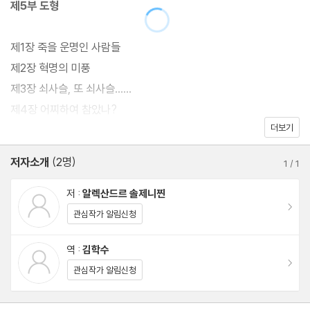
제5부 도형
반영하였다. 또 GPU, NKVD, KGB 등 소련의 [기관] 명칭을 정리
하여 알아보기 쉽게 알파벳 약자로 표기했다. 특히 원서의 도판 50
제1장 죽을 운명인 사람들
여 점을 처음으로 수록했다. 총살된 사람들의 얼굴, 수용소 구내의
제2장 혁명의 미풍
풍경, 죄수였을 당시 솔제니찐의 모습 등이 도판을 통해 더욱 생생하
제3장 쇠사슬, 또 쇠사슬……
게 다가온다.
제4장 어찌하여 참았나?
더보기
제5장 돌 밑의 시, 돌 밑의 진실
『수용소군도』는 지난 100년의 러시아 역사 중에서 가장 잔혹하고
제6장 확신에 찬 탈옥수
저자소개
(2명)
충격적인 부분을 낱낱이 드러낸 책이다. 결국 이 책으로 인해 소비에
1
/
1
제7장 하얀 고양이
트 정권의 비도덕적 실상이 내·외부에 알려지고, 그것이 체제의 붕괴
제8장 도덕적인 탈출과 기술적인 탈출
저 :
알렉산드르 솔제니찐
로까지 이어졌다. 지난 20세기의 역사를 성찰함에 있어, 그리고 권
이동
제9장 자동소총을 가진 청년들
관심작가 알림신청
력이 일반인들의 삶을 파괴하는 문제에 대해 이보다 강력하고 충격
제10장 구내에서 땅이 뜨거워질 때
적인 참고 자료는 없을 것이다.
역 :
김학수
제11장 사슬을 부수다
이동
관심작가 알림신청
제12장 껜기르의 40일