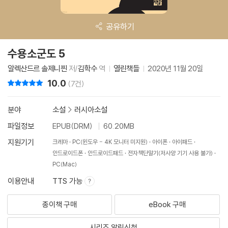
공유하기
수용소군도 5
알렉산드르 솔제니찐
저/
김학수
역
열린책들
2020년 11월 20일
10.0
리뷰 총점
(7건)
분야
소설
>
러시아소설
파일정보
EPUB(DRM)
60.20MB
지원기기
크레마
PC(윈도우 - 4K 모니터 미지원)
아이폰
아이패드
안드로이드폰
안드로이드패드
전자책단말기(저사양 기기 사용 불가)
PC(Mac)
이용안내
TTS 가능
종이책 구매
eBook 구매
시리즈 알림신청