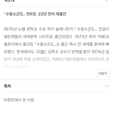
책소개
『수용소군도』 전6권, 22년 만의 재출간
1970년 노벨 문학상 수상 작가 솔제니찐의 『수용소군도』 전권이
열린책들의 세계문학 시리즈로 출간되었다. 1973년 파리 YMCA
출판사에서 출간된 『수용소군도』는 출간 즉시 전 세계를 충격에 빠
트렸다. 한국에서도 고(故) 김학수 교수가 번역을 맡아 1974년 일
부가 국내에 처음 소개되었고, 1988년 열린책들에서 전6권으로 초
판이 발행되었다.
더보기
열린책들은 2017년 러시아 혁명 100주년 기념으로 『수용소군도』
목차
목차 보이기/감추기
의 특별판을 소량 제작한 적이 있는데, 이때 구판을 복각하지 않고 3
0년 만에 내용을 전면 재검토하여 개정 작업을 한 바 있다. 이번 세
버몬트에서 쓴 서문
계문학 시리즈로 출간되는 판본은 이를 바탕으로 한 것이다. 즉 각종
오류들을 바로잡고 그동안 바뀐 한글 맞춤법과 러시아어 표기법을