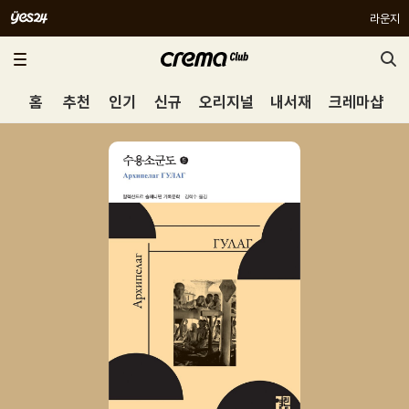
라운지
홈
추천
인기
신규
오리지널
내서재
크레마샵