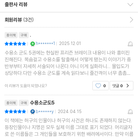
출판사 리뷰
출판사 리뷰 보이기/감추기
회원리뷰
(3건)
회원리뷰 이동
리뷰제목
.
종이책
구매
YES마니아 : 로얄
h*******1
2025.12.01
평점10점
|
|
수용소 군도 5권에는 현실판 프리즌 브레이크 내용이 나와 흥미진
진해진다. 목숨걸고 수용소를 탈출해서 어떻게 됐는지 이야기가 중
반부부터 자세히 서술되어 나온다.아니 이게 실화라니... 몰입도가
상당하다.다만 수용소 군도를 계속 읽다보니 줄간격이 너무 촘촘한
이 책 때문에 눈이 너무 침침해서 읽기가 너무너무 힘들다..
이 리뷰가 도움이 되었나요?
0
댓글
0
공감
리뷰제목
수용소군도5
종이책
구매
YES마니아 : 플래티넘
b******y
2024.04.15
평점10점
|
|
이 책에는 허구의 인물이나 허구의 사건은 하나도 존재하지 않는다.
등장인물이나 지명은 모두 실제 이름 그대로 표기 되었다. 머리글자
로 쓴 이름들은 그 개인들을 보호하기 위한 배려에서이다. 만약 이름