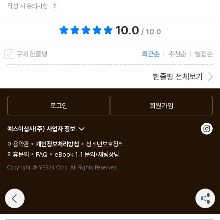
작성 시 유의사항
10.0
총 평점 10.0점
/ 10.0
구매 한줄평
최근순
추천순
별점순
한줄평 전체보기
로그인
회원가입
예스이십사(주) 사업자 정보
이용약관
개인정보처리방침
청소년보호정책
제휴문의
FAQ
eBook 1:1 문의/채팅상담
Copyright © YES24 Corp. All Rights Reserved.