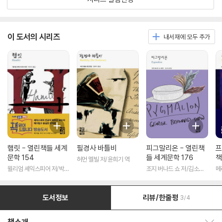
이 도서의 시리즈
내서재에 모두 추가
햄릿 - 열린책들 세계
필경사 바틀비
피그말리온 - 열린책
프
문학 154
들 세계문학 176
책
허먼 멜빌 저/윤희기 역
윌리엄 셰익스피어 저/박우
조지 버나드 쇼 저/김소임
메
수 역
역
도서정보
리뷰/한줄평
3/4
책소개 보이기/감추기