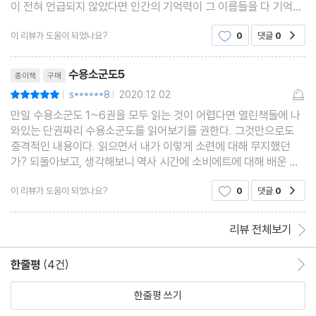
이 전혀 언급되지 않았다면 인간의 기억력이 그 이름들을 다 기억해
내는 데 모자라기 때문이다.솔제니친은 이 책의 서문에 다음과 같은
이 리뷰가 도움이 되었나요?
0
댓글
0
공감
글귀를 남겼다.총 6권으로 이루어진 그의 11
리뷰제목
수용소군도5
종이책
구매
s******8
2020.12.02
평점10점
|
|
만일 수용소군도 1~6권을 모두 읽는 것이 어렵다면 열린책들에 나
와있는 단권짜리 수용소군도를 읽어보기를 권한다. 그것만으로도
충격적인 내용이다. 읽으면서 내가 이렇게 소련에 대해 무지했던
가? 되돌아보고, 생각해보니 역사 시간에 소비에트에 대해 배운 게
거의 없었다는 사실에도 충격받고, 소비에트가 붕괴된 것이 얼마 되
이 리뷰가 도움이 되었나요?
0
댓글
0
공감
지 않았다는 시간적 체감에도 놀랄 따름이다.
리뷰 전체보기
한줄평
(4건)
한줄평 이동
한줄평 쓰기